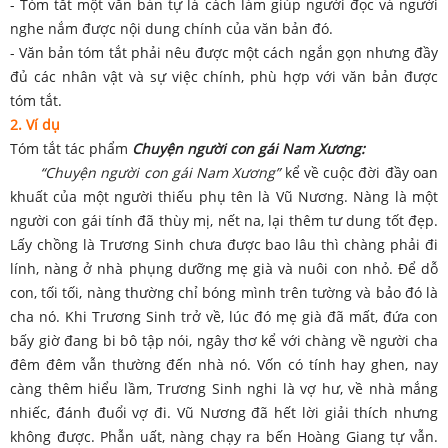
- Tóm tắt một văn bản tự là cách làm giúp người đọc và người
nghe nắm được nội dung chính của văn bản đó.
- Văn bản tóm tắt phải nêu được một cách ngắn gọn nhưng đầy
đủ các nhân vật và sự việc chính, phù hợp với văn bản được
tóm tắt.
2. Ví dụ
Tóm tắt tác phẩm
Chuyện người con gái Nam Xương:
“Chuyện người con gái Nam Xương”
kể về cuộc đời đầy oan
khuất của một người thiếu phụ tên là Vũ Nương. Nàng là một
người con gái tính đã thùy mị, nết na, lại thêm tư dung tốt đẹp.
Lấy chồng là Trương Sinh chưa được bao lâu thì chàng phải đi
lính, nàng ở nhà phụng dưỡng mẹ già và nuôi con nhỏ. Để dỗ
con, tối tối, nàng thường chỉ bóng mình trên tường và bảo đó là
cha nó. Khi Trương Sinh trở về, lúc đó mẹ già đã mất, đứa con
bấy giờ đang bi bô tập nói, ngây thơ kể với chàng về người cha
đêm đêm vẫn thường đến nhà nó. Vốn có tính hay ghen, nay
càng thêm hiểu lầm, Trương Sinh nghi là vợ hư, về nhà mắng
nhiếc, đánh đuổi vợ đi. Vũ Nương đã hết lời giải thích nhưng
không được. Phẫn uất, nàng chạy ra bến Hoàng Giang tự vẫn.