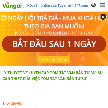
Một sản phẩm của Tuyensinh247.com
💥 NGÀY HỘI TRẢ GIÁ - MUA KHOÁ HỌC
THEO GIÁ BẠN MUỐN❗
🎯 LỚP 1-12 TẠI TUYENSINH247 (TỪ 10-12/08)
BẮT ĐẦU SAU 1 NGÀY
XEM CHI TIẾT
LÝ THUYẾT VỀ LUYỆN TẬP TÓM TẮT VĂN BẢN TỰ SỰ: SỰ
CẦN THIẾT CỦA VIỆC TÓM TẮT VĂN BẢN TỰ SỰ
1. Lý thuyết