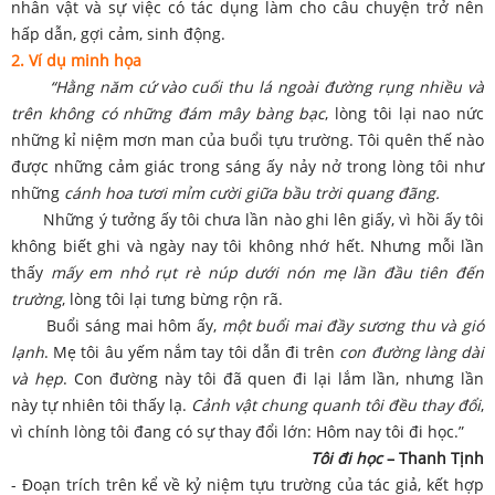
nhân vật và sự việc có tác dụng làm cho câu chuyện trở nên
hấp dẫn, gợi cảm, sinh động.
2. Ví dụ minh họa
“Hằng năm cứ vào cuối thu lá ngoài đường rụng nhiều và
trên không có những đám mây bàng bạc
, lòng tôi lại nao nức
những kỉ niệm mơn man của buổi tựu trường. Tôi quên thế nào
được những cảm giác trong sáng ấy nảy nở trong lòng tôi như
những
cánh hoa tươi mỉm cười giữa bầu trời quang đãng.
Những ý tưởng ấy tôi chưa lần nào ghi lên giấy, vì hồi ấy tôi
không biết ghi và ngày nay tôi không nhớ hết. Nhưng mỗi lần
thấy
mấy em nhỏ rụt rè núp dưới nón mẹ lần đầu tiên đến
trường
, lòng tôi lại tưng bừng rộn rã.
Buổi sáng mai hôm ấy,
một buổi mai đầy sương thu và gió
lạnh
. Mẹ tôi âu yếm nắm tay tôi dẫn đi trên
con đường làng dài
và hẹp
. Con đường này tôi đã quen đi lại lắm lần, nhưng lần
này tự nhiên tôi thấy lạ.
Cảnh vật chung quanh tôi đều thay đổi
,
vì chính lòng tôi đang có sự thay đổi lớn: Hôm nay tôi đi học.”
Tôi đi học
– Thanh Tịnh
- Đoạn trích trên kể về kỷ niệm tựu trường của tác giả, kết hợp