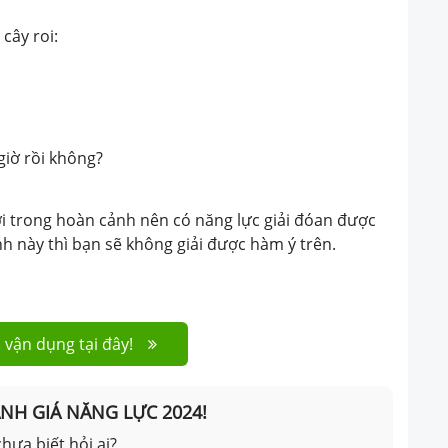
cây roi:
giờ rồi không?
ười trong hoàn cảnh nên có năng lực giải đóan được
h này thì bạn sẽ không giải được hàm ý trên.
 vận dụng tại đây!
ÁNH GIÁ NĂNG LỰC 2024!
hưa biết hỏi ai?