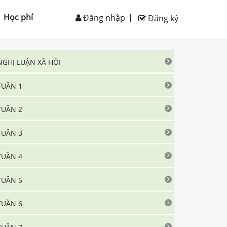
Học phí
Đăng nhập
Đăng ký
NGHỊ LUẬN XÃ HỘI
TUẦN 1
TUẦN 2
TUẦN 3
TUẦN 4
TUẦN 5
TUẦN 6