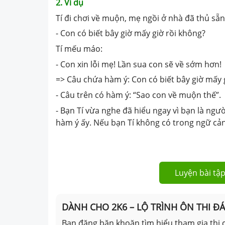
2. Ví dụ
Tí đi chơi về muộn, mẹ ngồi ở nhà đã thủ sẵn 
- Con có biết bây giờ mấy giờ rồi không?
Tí mếu máo:
- Con xin lỗi mẹ! Lần sua con sẽ về sớm hơn!
=> Câu chứa hàm ý: Con có biết bây giờ mấy 
- Câu trên có hàm ý: “Sao con về muộn thế”.
- Bạn Tí vừa nghe đã hiểu ngay vì bạn là ng
hàm ý ấy. Nếu bạn Tí không có trong ngữ cản
Luyện bài tập
DÀNH CHO 2K6 – LỘ TRÌNH ÔN THI Đ
Bạn đăng băn khoăn tìm hiểu tham gia thi c