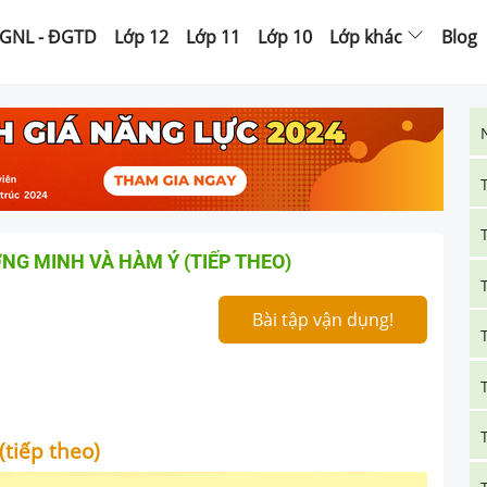
GNL - ĐGTD
Lớp 12
Lớp 11
Lớp 10
Lớp khác
Blog
NG MINH VÀ HÀM Ý (TIẾP THEO)
Bài tập vận dụng!
(tiếp theo)