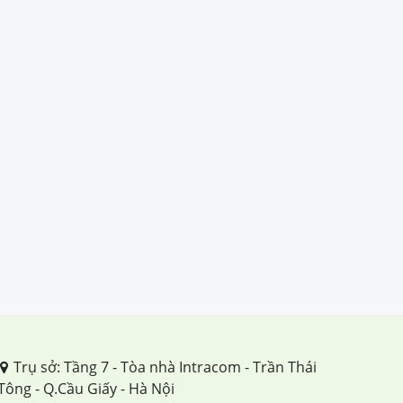
TUẦN 28
TUẦN 29
TUẦN 30
TUẦN 31
TUẦN 32
TUẦN 33
TUẦN 34
Trụ sở: Tầng 7 - Tòa nhà Intracom - Trần Thái
Tông - Q.Cầu Giấy - Hà Nội