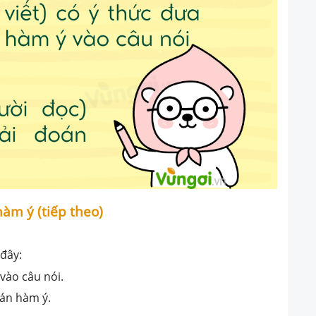
hàm ý (tiếp theo)
 đây:
 vào câu nói.
oán hàm ý.