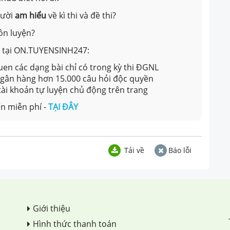
gười
am hiểu
về kì thi và đề thi?
ôn luyện?
ản tại ON.TUYENSINH247:
en các dạng bài chỉ có trong kỳ thi ĐGNL
 ngân hàng hơn 15.000 câu hỏi độc quyền
 tài khoản tự luyện chủ động trên trang
n miễn phí -
TẠI ĐÂY
Tải về
Báo lỗi
Giới thiệu
Hình thức thanh toán