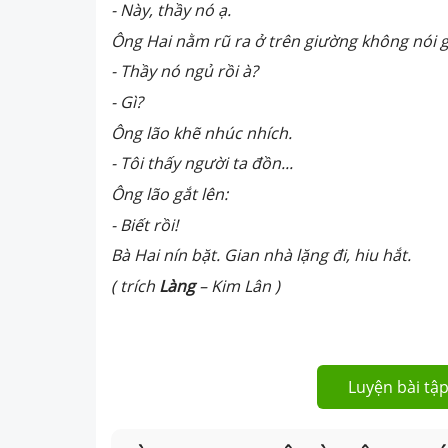
- Này, thầy nó ạ.
Ông Hai nằm rũ ra ở trên giường không nói g
- Thầy nó ngủ rồi à?
- Gì?
Ông lão khẽ nhúc nhích.
- Tôi thấy người ta đồn...
Ông lão gắt lên:
- Biết rồi!
Bà Hai nín bặt. Gian nhà lặng đi, hiu hắt.
( trích
Làng
– Kim Lân )
Luyện bài tập