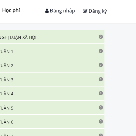
Học phí
Đăng nhập
Đăng ký
NGHỊ LUẬN XÃ HỘI
TUẦN 1
TUẦN 2
TUẦN 3
TUẦN 4
TUẦN 5
TUẦN 6