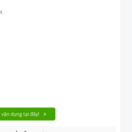
ì.
 vận dụng tại đây!