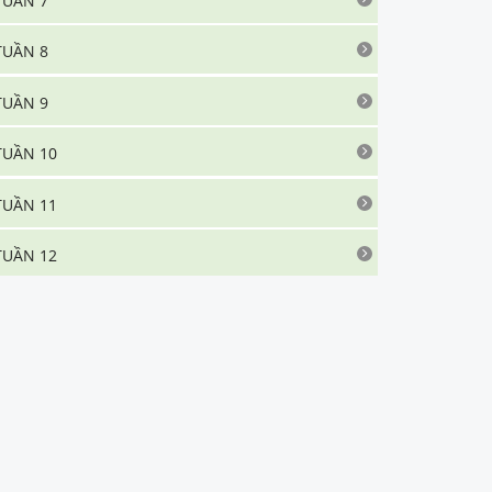
TUẦN 7
TUẦN 8
TUẦN 9
TUẦN 10
TUẦN 11
TUẦN 12
TUẦN 13
TUẦN 14
O.1
.
Soạn bài Lặng lẽ Sa Pa siêu ngắn
O.2
.
Tác giả Nguyễn Thành Long