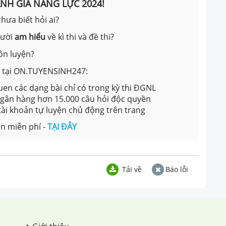
ÁNH GIÁ NĂNG LỰC 2024!
hưa biết hỏi ai?
gười
am hiểu
về kì thi và đề thi?
ôn luyện?
ản tại ON.TUYENSINH247:
en các dạng bài chỉ có trong kỳ thi ĐGNL
 ngân hàng hơn 15.000 câu hỏi độc quyền
 tài khoản tự luyện chủ động trên trang
n miễn phí -
TẠI ĐÂY
Tải về
Báo lỗi