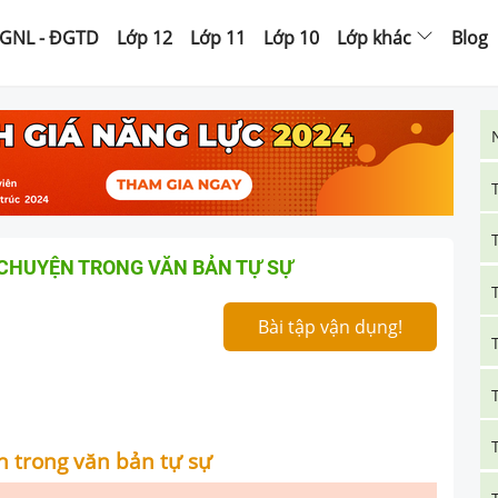
GNL - ĐGTD
Lớp 12
Lớp 11
Lớp 10
Lớp khác
Blog
 CHUYỆN TRONG VĂN BẢN TỰ SỰ
Bài tập vận dụng!
ện trong văn bản tự sự