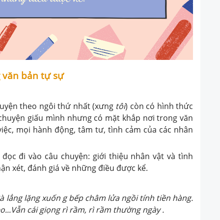
g văn bản tự sự
chuyện theo ngôi thứ nhất (xưng
tôi
) còn có hình thức
 chuyện giấu mình nhưng có mặt khắp nơi trong văn
iệc, mọi hành động, tâm tư, tình cảm của các nhân
 đọc đi vào câu chuyện: giới thiệu nhân vật và tình
hận xét, đánh giá về những điều được kể.
à lẳng lặng xuốn g bếp châm lửa ngồi tính tiền hàng.
o...Vẫn cái giọng rì rầm, rì rầm thường ngày .