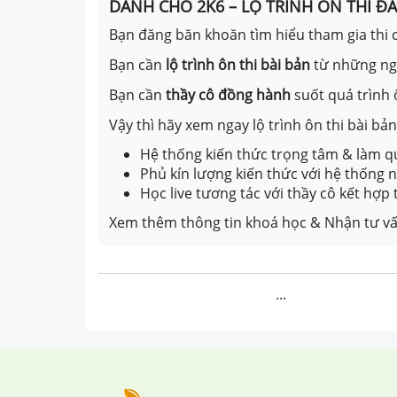
DÀNH CHO 2K6 – LỘ TRÌNH ÔN THI Đ
Bạn đăng băn khoăn tìm hiểu tham gia thi c
Bạn cần
lộ trình ôn thi bài bản
từ những n
Bạn cần
thầy cô đồng hành
suốt quá trình 
Vậy thì hãy xem ngay lộ trình ôn thi bài b
Hệ thống kiến thức trọng tâm & làm qu
Phủ kín lượng kiến thức với hệ thống
Học live tương tác với thầy cô kết hợp
Xem thêm thông tin khoá học & Nhận tư vấ
...