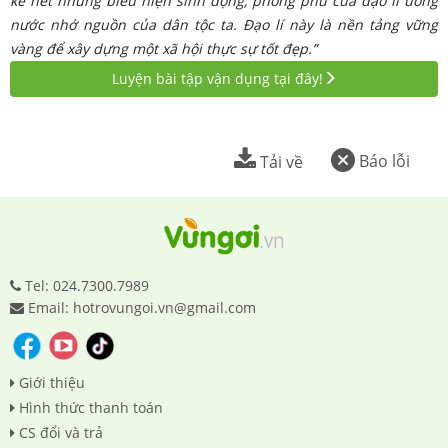
kể hết những biểu hiện
sinh động, phong phú của đạo lí uống
nước nhớ nguồn của dân tộc ta. Đạo lí này là nền tảng vững
vàng để xây dựng một xã hội thực sự tốt đẹp.”
Luyện bài tập vận dụng tại đây!
Báo lỗi
Tải về
Tel: 024.7300.7989
Email: hotrovungoi.vn@gmail.com
Giới thiệu
Hình thức thanh toán
CS đổi và trả