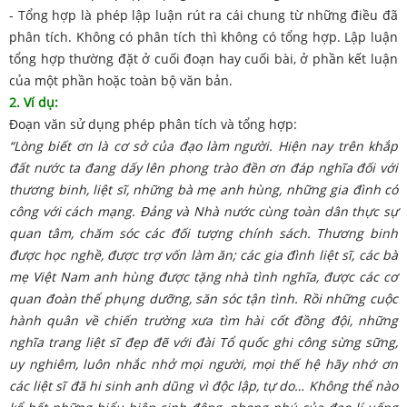
- Tổng hợp là phép lập luận rút ra cái chung từ những điều đã
phân tích. Không có phân tích thì không có tổng hợp. Lập luận
tổng hợp thường đặt ở cuối đoạn hay cuối bài, ở phần kết luận
của một phần hoặc toàn bộ văn bản.
2. Ví dụ:
Đoạn văn sử dụng phép phân tích và tổng hợp:
“Lòng biết ơn là cơ sở của đạo làm người. Hiện nay trên khắp
đất nước ta đang dấy lên phong trào đền ơn đáp nghĩa đối với
thương binh, liệt sĩ, những bà mẹ anh hùng, những gia đình có
công với cách mạng. Đảng và Nhà nước cùng toàn dân thực sự
quan tâm, chăm sóc các đối tượng chính sách. Thương binh
được học nghề, được trợ vốn làm ăn; các gia đình liệt sĩ, các bà
mẹ Việt Nam anh hùng được tặng nhà tình nghĩa, được các cơ
quan đoàn thể phụng dưỡng, săn sóc tận tình. Rồi những cuộc
hành quân về chiến trường xưa tìm hài cốt
đồng đội, những
nghĩa trang liệt sĩ đẹp đẽ với đài Tổ quốc ghi công sừng sững,
uy nghiêm, luôn nhắc nhở mọi người, mọi thế hệ hãy nhớ ơn
các liệt sĩ đã hi sinh anh dũng vì độc lập, tự do… Không thể nào