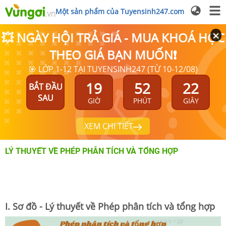
Một sản phẩm của Tuyensinh247.com
💥 NGÀY HỘI TRẢ GIÁ - MUA KHOÁ HỌC
THEO GIÁ BẠN MUỐN❗
🎯 LỚP 1-12 TẠI TUYENSINH247 (TỪ 10-12/08)
19
52
21
BẮT ĐẦU
SAU
GIỜ
PHÚT
GIÂY
XEM CHI TIẾT
LÝ THUYẾT VỀ PHÉP PHÂN TÍCH VÀ TỔNG HỢP
I. Sơ đồ - Lý thuyết về Phép phân tích và tổng hợp