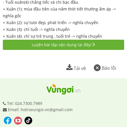
- Tuổi xuân(4) chẳng tiếc sá chi bạc đầu.
+ Xuân (1): mùa đầu tiên của năm thời tiết thường ấm áp ->
nghĩa gốc
+ Xuân (2): sự tươi đẹp, phát triển -> nghĩa chuyển
+ Xuân (3): chỉ tuổi -> nghĩa chuyển
+ Xuân (4): chỉ sự trẻ trung , tuổi trẻ -> nghĩa chuyển
Luyện bài tập vận dụng tại đây!
Báo lỗi
Tải về
Tel: 024.7300.7989
Email: hotrovungoi.vn@gmail.com