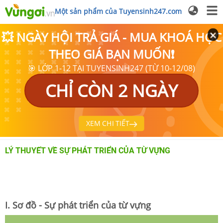
Một sản phẩm của Tuyensinh247.com
💥 NGÀY HỘI TRẢ GIÁ - MUA KHOÁ HỌC
THEO GIÁ BẠN MUỐN❗
🎯 LỚP 1-12 TẠI TUYENSINH247 (TỪ 10-12/08)
CHỈ CÒN 2 NGÀY
XEM CHI TIẾT
LÝ THUYẾT VỀ SỰ PHÁT TRIỂN CỦA TỪ VỰNG
I. Sơ đồ - Sự phát triển của từ vựng