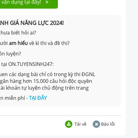
 vận dụng tại đây!
ÁNH GIÁ NĂNG LỰC 2024!
hưa biết hỏi ai?
gười
am hiểu
về kì thi và đề thi?
ôn luyện?
ản tại ON.TUYENSINH247:
en các dạng bài chỉ có trong kỳ thi ĐGNL
 ngân hàng hơn 15.000 câu hỏi độc quyền
 tài khoản tự luyện chủ động trên trang
n miễn phí -
TẠI ĐÂY
Tải về
Báo lỗi