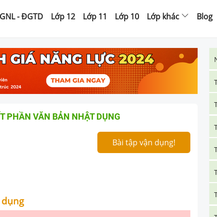
GNL - ĐGTD
Lớp 12
Lớp 11
Lớp 10
Lớp khác
Blog
ẾT PHẦN VĂN BẢN NHẬT DỤNG
Bài tập vận dụng!
t dụng