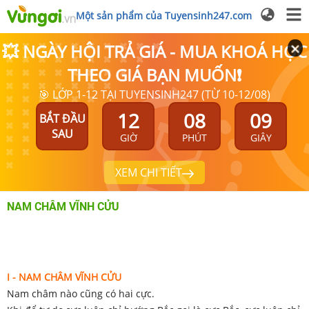
Một sản phẩm của Tuyensinh247.com
💥 NGÀY HỘI TRẢ GIÁ - MUA KHOÁ HỌC
THEO GIÁ BẠN MUỐN❗
🎯 LỚP 1-12 TẠI TUYENSINH247 (TỪ 10-12/08)
12
08
08
BẮT ĐẦU
SAU
GIỜ
PHÚT
GIÂY
XEM CHI TIẾT
NAM CHÂM VĨNH CỬU
I - NAM CHÂM VĨNH CỬU
Nam châm nào cũng có hai cực.