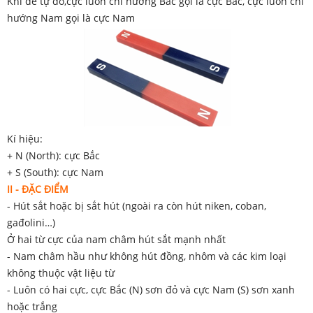
Khi để tự do,cực luôn chỉ hướng Bắc gọi là cực Bắc, cực luôn chỉ
hướng Nam gọi là cực Nam
Kí hiệu:
+ N (North): cực Bắc
+ S (South): cực Nam
II - ĐẶC ĐIỂM
- Hút sắt hoặc bị sắt hút (ngoài ra còn hút niken, coban,
gađolini…)
Ở hai từ cực của nam châm hút sắt mạnh nhất
- Nam châm hầu như không hút đồng, nhôm và các kim loại
không thuộc vật liệu từ
- Luôn có hai cực, cực Bắc (N) sơn đỏ và cực Nam (S) sơn xanh
hoặc trắng