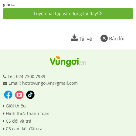
giản…
Luyện bài tập vận dụng tại đây!
Báo lỗi
Tải về
Tel: 024.7300.7989
Email: hotrovungoi.vn@gmail.com
Giới thiệu
Hình thức thanh toán
CS đổi và trả
CS cam kết đầu ra