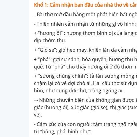
Khổ 1: Cảm nhận ban đầu của nhà thơ về cản
- Bài thơ mở đầu bằng một phát hiện bất ngờ
- Thiên nhiên cảm nhận từ những gì vô hình:
+ “hương ổi” : hương thơm bình dị của làng
dịp chớm thu.
+ “Gió se”: gió heo may, khiến làn da cảm nh
+ “phả”: gợi sự sánh, hòa quyện, huơng thu h
quê. Từ “phả” cho thấy hương ổi ở độ thơm 
+ “sương chùng chình”: tả làn sương mỏng n
chậm lại có vẻ đợi chờ ai. Hai câu thơ sử d
hồn, như cũng đợi chờ, trông ngóng ai.
⇒ Những chuyển biến của không gian được tá
giác (hương ổi), xúc giác (gió se), thị giác 
về).
- Cảm xúc của con người: tâm trạng ngỡ ngàn
từ “bỗng, phá, hình như”.