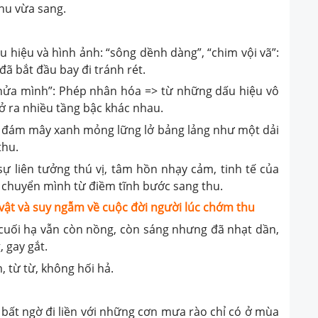
hu vừa sang.
u hiệu và hình ảnh: “sông dềnh dàng”, “chim vội vã”:
ã bắt đầu bay đi tránh rét.
t nửa mình”: Phép nhân hóa => từ những dấu hiệu vô
mở ra nhiều tầng bậc khác nhau.
 đám mây xanh mỏng lững lở bảng lảng như một dải
thu.
 liên tưởng thú vị, tâm hồn nhạy cảm, tinh tế của
g chuyển mình từ điềm tĩnh bước sang thu.
ật và suy ngẫm về cuộc đời người lúc chớm thu
cuối hạ vẫn còn nồng, còn sáng nhưng đã nhạt dần,
 gay gắt.
 từ từ, không hối hả.
 bất ngờ đi liền với những cơn mưa rào chỉ có ở mùa