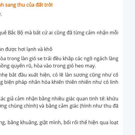
h sang thu của đất trời
.
 quê Bắc Bộ mà bất cứ ai cũng đã từng cảm nhận mỗi
ận được hơi lạnh và khô
òa trong làn gió se trải đều khắp các ngõ ngách làng
nồng quyến rũ, hòa vào trong gió heo may.
hẹ bắt đầu xuất hiện, có lẽ làn sương cũng như cố
ụng biện pháp nhân hóa khiến thiên nhiên như có linh
c giả cảm nhận bằng nhiều giác quan tinh tế: khứu
(sương chùng chình) và bằng cảm giác (hình như thu đã
g, bâng khuâng, giật mình, bối rối thể hiện qua loạt