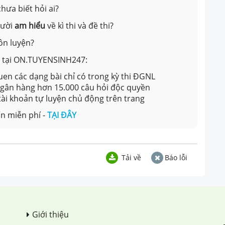
hưa biết hỏi ai?
gười
am hiểu
về kì thi và đề thi?
ôn luyện?
ản tại ON.TUYENSINH247:
en các dạng bài chỉ có trong kỳ thi ĐGNL
 ngân hàng hơn 15.000 câu hỏi độc quyền
 tài khoản tự luyện chủ động trên trang
n miễn phí -
TẠI ĐÂY
Tải về
Báo lỗi
Giới thiệu