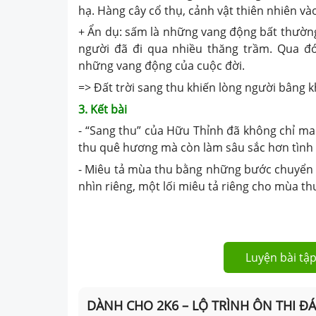
hạ. Hàng cây cổ thụ, cảnh vật thiên nhiên và
+ Ẩn dụ: sấm là những vang động bất thường
người đã đi qua nhiều thăng trầm. Qua đ
những vang động của cuộc đời.
=> Đất trời sang thu khiến lòng người bâng k
3. Kết bài
- “Sang thu” của Hữu Thỉnh đã không chỉ 
thu quê hương mà còn làm sâu sắc hơn tình 
- Miêu tả mùa thu bằng những bước chuyển 
nhìn riêng, một lối miêu tả riêng cho mùa t
Luyện bài tập
DÀNH CHO 2K6 – LỘ TRÌNH ÔN THI Đ