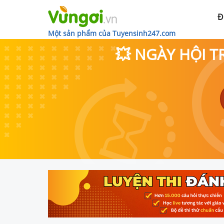
Đ
Một sản phẩm của Tuyensinh247.com
💥 NGÀY HỘI T