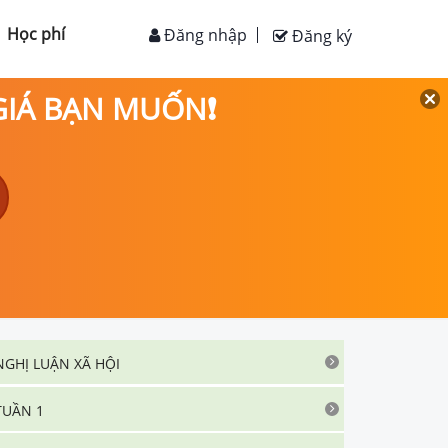
Học phí
Đăng nhập
Đăng ký
 GIÁ BẠN MUỐN❗
NGHỊ LUẬN XÃ HỘI
TUẦN 1