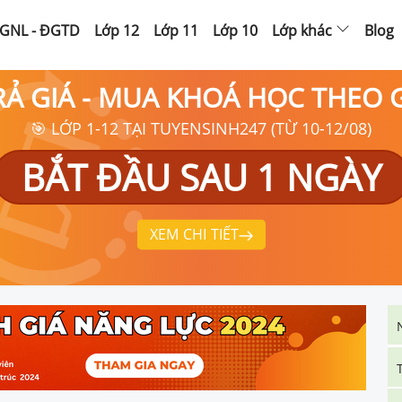
GNL - ĐGTD
Lớp 12
Lớp 11
Lớp 10
Lớp khác
Blog
RẢ GIÁ - MUA KHOÁ HỌC THEO
🎯 LỚP 1-12 TẠI TUYENSINH247 (TỪ 10-12/08)
BẮT ĐẦU SAU 1 NGÀY
XEM CHI TIẾT