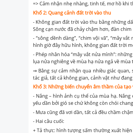
=> Cảm nhận nhẹ nhàng, tinh tế, mơ hồ khi t
Khổ 2: Quang cảnh đất trời vào thu
- Không gian đất trời vào thu bằng những dấ
Sông cạn nước đã chảy chậm hơn, đàn chim đ
- “sông dềnh dàng”, “chim vội vã”, “mây vắ
hình giờ đây hữu hình, không gian đất trời 
- Phép nhân hóa “mây vắt nửa mình”: những
lụa nửa nghiêng về mùa hạ nửa ngả về mùa 
⇒ Bằng sự cảm nhận qua nhiều giác quan, sự
tác giả, tất cả không gian, cảnh vật như đan
Khổ 3: Những biến chuyển âm thầm của tạo v
- Nắng – hình ảnh cụ thể của mùa hạ. Nắng 
yếu dần bởi gió se chứ không còn chói chang,
- Mưa cũng đã vơi dần, tất cả đều chầm chậm,
- Hai câu cuối:
+ Tả thực: hình tượng sấm thường xuất hiện