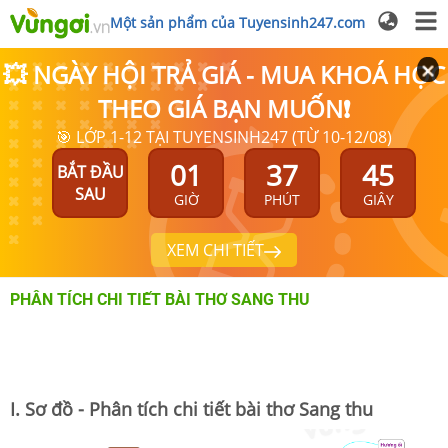
Một sản phẩm của Tuyensinh247.com
💥 NGÀY HỘI TRẢ GIÁ - MUA KHOÁ HỌC
THEO GIÁ BẠN MUỐN❗
🎯 LỚP 1-12 TẠI TUYENSINH247 (TỪ 10-12/08)
01
37
45
BẮT ĐẦU
SAU
GIỜ
PHÚT
GIÂY
XEM CHI TIẾT
PHÂN TÍCH CHI TIẾT BÀI THƠ SANG THU
I. Sơ đồ - Phân tích chi tiết bài thơ Sang thu