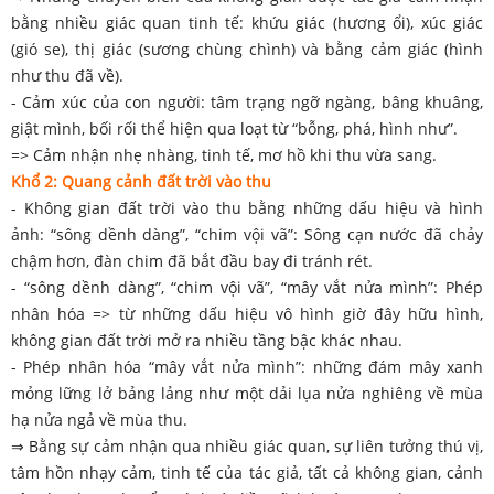
bằng nhiều giác quan tinh tế: khứu giác (hương ổi), xúc giác
(gió se), thị giác (sương chùng chình) và bằng cảm giác (hình
như thu đã về).
- Cảm xúc của con người: tâm trạng ngỡ ngàng, bâng khuâng,
giật mình, bối rối thể hiện qua loạt từ “bỗng, phá, hình như”.
=> Cảm nhận nhẹ nhàng, tinh tế, mơ hồ khi thu vừa sang.
Khổ 2: Quang cảnh đất trời vào thu
- Không gian đất trời vào thu bằng những dấu hiệu và hình
ảnh: “sông dềnh dàng”, “chim vội vã”: Sông cạn nước đã chảy
chậm hơn, đàn chim đã bắt đầu bay đi tránh rét.
- “sông dềnh dàng”, “chim vội vã”, “mây vắt nửa mình”: Phép
nhân hóa => từ những dấu hiệu vô hình giờ đây hữu hình,
không gian đất trời mở ra nhiều tầng bậc khác nhau.
- Phép nhân hóa “mây vắt nửa mình”: những đám mây xanh
mỏng lững lở bảng lảng như một dải lụa nửa nghiêng về mùa
hạ nửa ngả về mùa thu.
⇒ Bằng sự cảm nhận qua nhiều giác quan, sự liên tưởng thú vị,
tâm hồn nhạy cảm, tinh tế của tác giả, tất cả không gian, cảnh