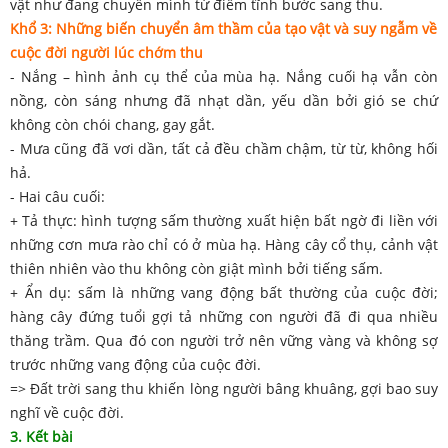
vật như đang chuyển mình từ điềm tĩnh bước sang thu.
Khổ 3: Những biến chuyển âm thầm của tạo vật và suy ngẫm về
cuộc đời người lúc chớm thu
- Nắng – hình ảnh cụ thể của mùa hạ. Nắng cuối hạ vẫn còn
nồng, còn sáng nhưng đã nhạt dần, yếu dần bởi gió se chứ
không còn chói chang, gay gắt.
- Mưa cũng đã vơi dần, tất cả đều chầm chậm, từ từ, không hối
hả.
- Hai câu cuối:
+ Tả thực: hình tượng sấm thường xuất hiện bất ngờ đi liền với
những cơn mưa rào chỉ có ở mùa hạ. Hàng cây cổ thụ, cảnh vật
thiên nhiên vào thu không còn giật mình bởi tiếng sấm.
+ Ẩn dụ: sấm là những vang động bất thường của cuộc đời;
hàng cây đứng tuổi gợi tả những con người đã đi qua nhiều
thăng trầm. Qua đó con người trở nên vững vàng và không sợ
trước những vang động của cuộc đời.
=> Đất trời sang thu khiến lòng người bâng khuâng, gợi bao suy
nghĩ về cuộc đời.
3. Kết bài