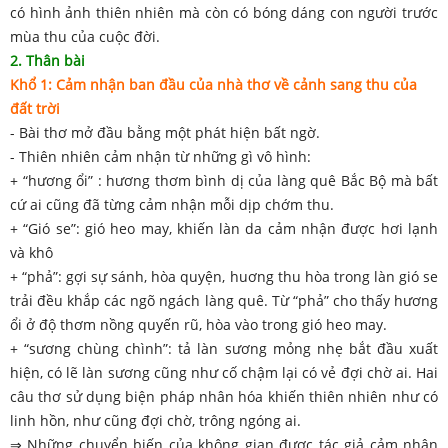
có hình ảnh thiên nhiên mà còn có bóng dáng con người trước
mùa thu của cuộc đời.
2. Thân bài
Khổ 1: Cảm nhận ban đầu của nhà thơ về cảnh sang thu của
đất trời
- Bài thơ mở đầu bằng một phát hiện bất ngờ.
- Thiên nhiên cảm nhận từ những gì vô hình:
+ “hương ổi” : hương thơm bình dị của làng quê Bắc Bộ mà bất
cứ ai cũng đã từng cảm nhận mỗi dịp chớm thu.
+ “Gió se”: gió heo may, khiến làn da cảm nhận được hơi lạnh
và khô
+ “phả”: gợi sự sánh, hòa quyện, huơng thu hòa trong làn gió se
trải đều khắp các ngõ ngách làng quê. Từ “phả” cho thấy hương
ổi ở độ thơm nồng quyến rũ, hòa vào trong gió heo may.
+ “sương chùng chình”: tả làn sương mỏng nhẹ bắt đầu xuất
hiện, có lẽ làn sương cũng như cố chậm lại có vẻ đợi chờ ai. Hai
câu thơ sử dụng biện pháp nhân hóa khiến thiên nhiên như có
linh hồn, như cũng đợi chờ, trông ngóng ai.
⇒ Những chuyển biến của không gian được tác giả cảm nhận