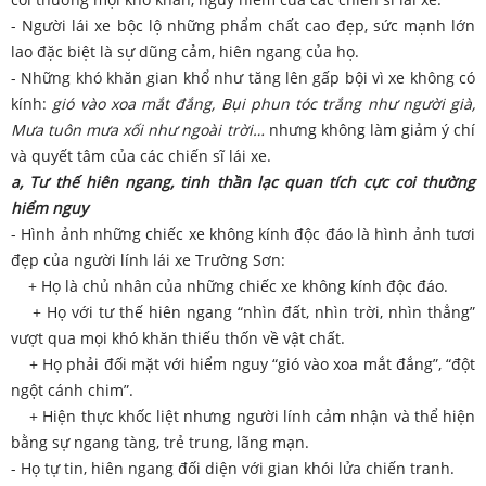
- Người lái xe bộc lộ những phẩm chất cao đẹp, sức mạnh lớn
lao đặc biệt là sự dũng cảm, hiên ngang của họ.
- Những khó khăn gian khổ như tăng lên gấp bội vì xe không có
kính:
gió vào xoa mắt đắng, Bụi phun tóc trắng như người già,
Mưa tuôn mưa xối như ngoài trời…
nhưng không làm giảm ý chí
và quyết tâm của các chiến sĩ lái xe.
a, Tư thế hiên ngang, tinh thần lạc quan tích cực coi thường
hiểm nguy
- Hình ảnh những chiếc xe không kính độc đáo là hình ảnh tươi
đẹp của người lính lái xe Trường Sơn:
+ Họ là chủ nhân của những chiếc xe không kính độc đáo.
+ Họ với tư thế hiên ngang “nhìn đất, nhìn trời, nhìn thẳng”
vượt qua mọi khó khăn thiếu thốn về vật chất.
+ Họ phải đối mặt với hiểm nguy “gió vào xoa mắt đắng”, “đột
ngột cánh chim”.
+ Hiện thực khốc liệt nhưng người lính cảm nhận và thể hiện
bằng sự ngang tàng, trẻ trung, lãng mạn.
- Họ tự tin, hiên ngang đối diện với gian khói lửa chiến tranh.