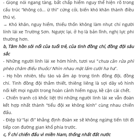
- Giọng nói ngang tàng, bất chấp hiểm nguy thể hiện rõ trong
cấu trúc “không có... ừ thì” cứng cỏi, biến khó khăn thành điều
thú vị.
→ Khó khăn, nguy hiểm, thiếu thốn không làm nhụt chí người
lính lái xe Trường Sơn. Ngược lại, ở họ là bản lĩnh, nghị lực phi
thường hơn.
b, Tâm hồn sôi nổi của tuổi trẻ, của tình đồng chí, đồng đội sâu
sắc
- Những người lính lái xe hóm hỉnh, tươi vui "
chưa cần rửa phì
phèo châm điếu thuốc/ Nhìn nhau mặt lấm cười ha ha
”.
- Họ hồn nhiên, tếu táo và ấm áp trong tình đồng đội, đồng
chí. Tình đồng đội thắm thiết, thiêng liêng là sợi dây vô hình
nối kết mọi người trong hoàn cảnh hiểm nguy, kề cận cái chết.
- Chiến tranh có khốc liệt thì những người lính lái xe vẫn đoàn
kết hợp nhất thành “tiểu đội xe không kính” cùng nhau chiến
đấu.
- Điệp từ “lại đi” khẳng định đoàn xe sẽ không ngừng tiến tới đi
tiếp con đường gian khổ phía trước.
c, Ý chí chiến đấu vì miền Nam, thống nhất đất nước