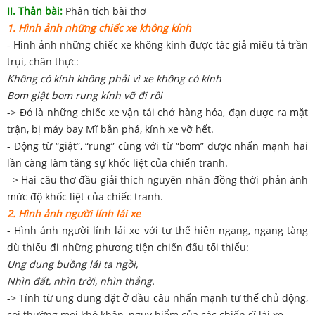
II. Thân bài:
Phân tích bài thơ
1. Hình ảnh những chiếc xe không kính
- Hình ảnh những chiếc xe không kính được tác giả miêu tả trần
trụi, chân thực:
Không có kính không phải vì xe không có kính
Bom giật bom rung kính vỡ đi rồi
-> Đó là những chiếc xe vận tải chở hàng hóa, đạn dược ra mặt
trận, bị máy bay Mĩ bắn phá, kính xe vỡ hết.
- Động từ “giật”, “rung” cùng với từ “bom” được nhấn mạnh hai
lần càng làm tăng sự khốc liệt của chiến tranh.
=> Hai câu thơ đầu giải thích nguyên nhân đồng thời phản ánh
mức độ khốc liệt của chiếc tranh.
2. Hình ảnh người lính lái xe
- Hình ảnh người lính lái xe với tư thế hiên ngang, ngang tàng
dù thiếu đi những phương tiện chiến đấu tối thiểu:
Ung dung buồng lái ta ngồi,
Nhìn đất, nhìn trời, nhìn thẳng.
-> Tính từ ung dung đặt ở đầu câu nhấn mạnh tư thế chủ động,
coi thường mọi khó khăn, nguy hiểm của các chiến sĩ lái xe.