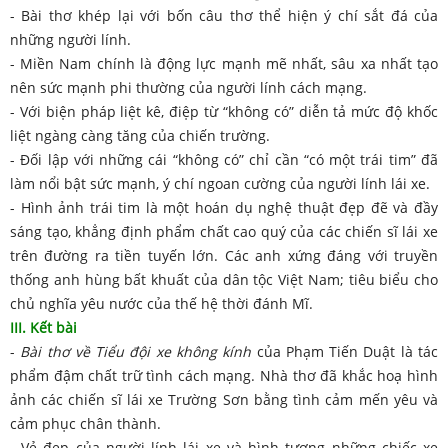
- Bài thơ khép lại với bốn câu thơ thể hiện ý chí sắt đá của
những người lính.
- Miền Nam chính là động lực mạnh mẽ nhất, sâu xa nhất tạo
nên sức mạnh phi thường của người lính cách mạng.
- Với biện pháp liệt kê, điệp từ “không có” diễn tả mức độ khốc
liệt ngàng càng tăng của chiến trường.
- Đối lập với những cái “không có” chỉ cần “có một trái tim” đã
làm nổi bật sức mạnh, ý chí ngoan cường của người lính lái xe.
- Hình ảnh trái tim là một hoán dụ nghệ thuật đẹp đẽ và đầy
sáng tạo, khẳng định phẩm chất cao quý của các chiến sĩ lái xe
trên đường ra tiền tuyến lớn. Các anh xứng đáng với truyền
thống anh hùng bất khuất của dân tộc Việt Nam; tiêu biểu cho
chủ nghĩa yêu nước của thế hệ thời đánh Mĩ.
III. Kết bài
-
Bài thơ về Tiểu đội xe không kính
của Phạm Tiến Duật là tác
phẩm đậm chất trữ tình cách mạng. Nhà thơ đã khắc hoạ hình
ảnh các chiến sĩ lái xe Trường Sơn bằng tình cảm mến yêu và
cảm phục chân thành.
- Vẻ đẹp của người lính lái xe và hình tượng những chiếc xe