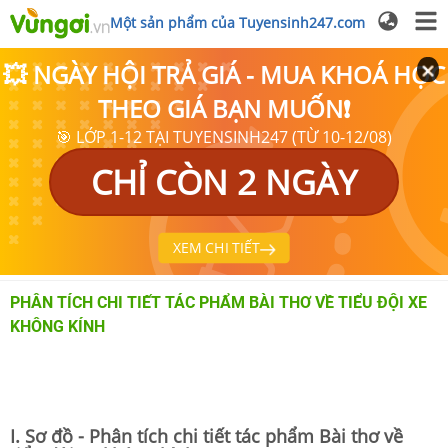
Một sản phẩm của Tuyensinh247.com
💥 NGÀY HỘI TRẢ GIÁ - MUA KHOÁ HỌC
THEO GIÁ BẠN MUỐN❗
🎯 LỚP 1-12 TẠI TUYENSINH247 (TỪ 10-12/08)
CHỈ CÒN 2 NGÀY
XEM CHI TIẾT
PHÂN TÍCH CHI TIẾT TÁC PHẨM BÀI THƠ VỀ TIỂU ĐỘI XE
KHÔNG KÍNH
I. Sơ đồ - Phân tích chi tiết tác phẩm Bài thơ về