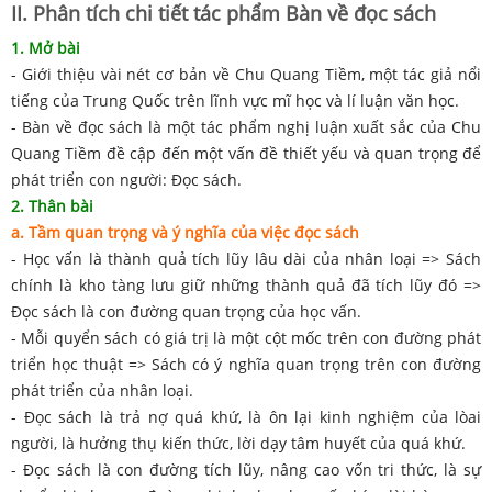
II. Phân tích chi tiết tác phẩm Bàn về đọc sách
1. Mở bài
- Giới thiệu vài nét cơ bản về Chu Quang Tiềm, một tác giả nổi
tiếng của Trung Quốc trên lĩnh vực mĩ học và lí luận văn học.
- Bàn về đọc sách là một tác phẩm nghị luận xuất sắc của Chu
Quang Tiềm đề cập đến một vấn đề thiết yếu và quan trọng để
phát triển con người: Đọc sách.
2. Thân bài
a. Tầm quan trọng và ý nghĩa của việc đọc sách
- Học vấn là thành quả tích lũy lâu dài của nhân loại => Sách
chính là kho tàng lưu giữ những thành quả đã tích lũy đó =>
Đọc sách là con đường quan trọng của học vấn.
- Mỗi quyển sách có giá trị là một cột mốc trên con đường phát
triển học thuật => Sách có ý nghĩa quan trọng trên con đường
phát triển của nhân loại.
- Đọc sách là trả nợ quá khứ, là ôn lại kinh nghiệm của lòai
người, là hưởng thụ kiến thức, lời dạy tâm huyết của quá khứ.
- Đọc sách là con đường tích lũy, nâng cao vốn tri thức, là sự