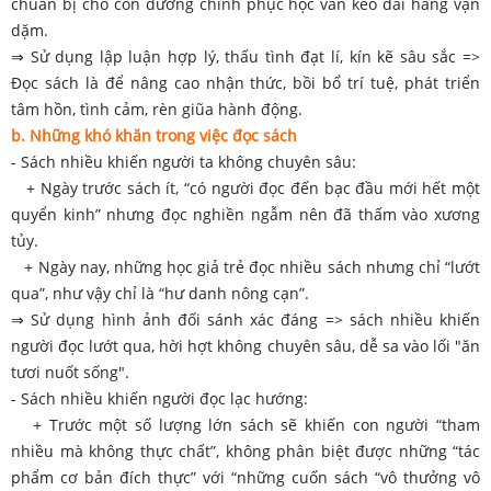
chuẩn bị cho con đường chinh phục học vấn kéo dài hàng vạn
dặm.
⇒ Sử dụng lập luận hợp lý, thấu tình đạt lí, kín kẽ sâu sắc =>
Đọc sách là để nâng cao nhận thức, bồi bổ trí tuệ, phát triển
tâm hồn, tình cảm, rèn giũa hành động.
b. Những khó khăn trong việc đọc sách
- Sách nhiều khiến người ta không chuyên sâu:
+ Ngày trước sách ít, “có người đọc đến bạc đầu mới hết một
quyển kinh” nhưng đọc nghiền ngẫm nên đã thấm vào xương
tủy.
+ Ngày nay, những học giả trẻ đọc nhiều sách nhưng chỉ “lướt
qua”, như vậy chỉ là “hư danh nông cạn”.
⇒ Sử dụng hình ảnh đối sánh xác đáng => sách nhiều khiến
người đọc lướt qua, hời hợt không chuyên sâu, dễ sa vào lối "ăn
tươi nuốt sống".
- Sách nhiều khiến người đọc lạc hướng:
+ Trước một số lượng lớn sách sẽ khiến con người “tham
nhiều mà không thực chất”, không phân biệt được những “tác
phẩm cơ bản đích thực” với “những cuốn sách “vô thưởng vô