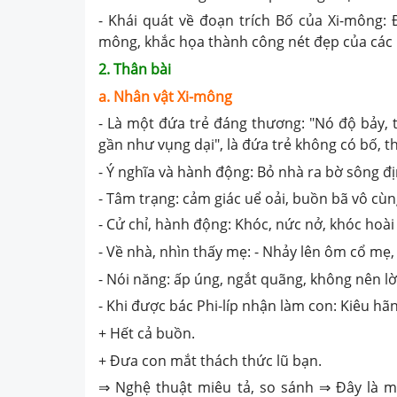
- Khái quát về đoạn trích Bố của Xi-mông: 
mông, khắc họa thành công nét đẹp của các nh
2. Thân bài
a. Nhân vật Xi-mông
- Là một đứa trẻ đáng thương: "Nó độ bảy, t
gần như vụng dại", là đứa trẻ không có bố, 
- Ý nghĩa và hành động: Bỏ nhà ra bờ sông đị
- Tâm trạng: cảm giác uể oải, buồn bã vô cùn
- Cử chỉ, hành động: Khóc, nức nở, khóc hoài
- Về nhà, nhìn thấy mẹ: - Nhảy lên ôm cổ mẹ,
- Nói năng: ấp úng, ngắt quãng, không nên lờ
- Khi được bác Phi-líp nhận làm con: Kiêu hãn
+ Hết cả buồn.
+ Đưa con mắt thách thức lũ bạn.
⇒ Nghệ thuật miêu tả, so sánh ⇒ Đây là m