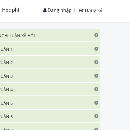
Học phí
Đăng nhập
Đăng ký
NGHỊ LUẬN XÃ HỘI
TUẦN 1
TUẦN 2
TUẦN 3
TUẦN 4
TUẦN 5
TUẦN 6