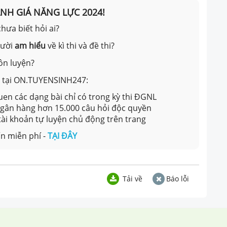
ÁNH GIÁ NĂNG LỰC 2024!
hưa biết hỏi ai?
gười
am hiểu
về kì thi và đề thi?
ôn luyện?
ản tại ON.TUYENSINH247:
en các dạng bài chỉ có trong kỳ thi ĐGNL
 ngân hàng hơn 15.000 câu hỏi độc quyền
 tài khoản tự luyện chủ động trên trang
n miễn phí -
TẠI ĐÂY
Tải về
Báo lỗi