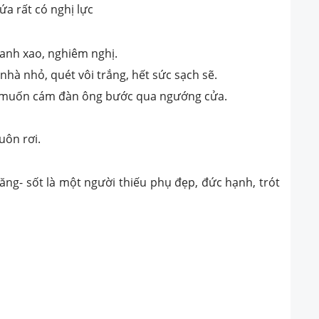
a rất có nghị lực
 xanh xao, nghiêm nghị.
nhà nhỏ, quét vôi trắng, hết sức sạch sẽ.
ư muốn cám đàn ông bước qua ngướng cửa.
uôn rơi.
lăng- sốt là một người thiếu phụ đẹp, đức hạnh, trót