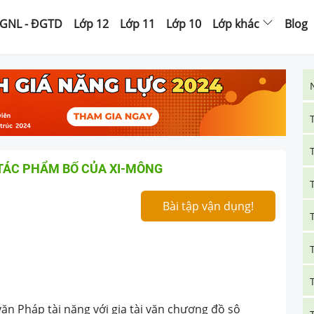
GNL - ĐGTD
Lớp 12
Lớp 11
Lớp 10
Lớp khác
Blog
 TÁC PHẨM BỐ CỦA XI-MÔNG
Bài tập vận dụng!
 văn Pháp tài năng với gia tài văn chương đồ sộ