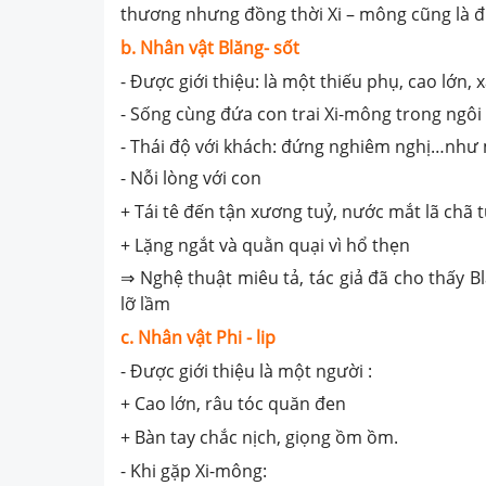
thương nhưng đồng thời Xi – mông cũng là đứ
b. Nhân vật Blăng- sốt
- Được giới thiệu: là một thiếu phụ, cao lớn,
- Sống cùng đứa con trai Xi-mông trong ngôi 
- Thái độ với khách: đứng nghiêm nghị…nh
- Nỗi lòng với con
+ Tái tê đến tận xương tuỷ, nước mắt lã chã t
+ Lặng ngắt và quằn quại vì hổ thẹn
⇒ Nghệ thuật miêu tả, tác giả đã cho thấy B
lỡ lầm
c. Nhân vật Phi - lip
- Được giới thiệu là một người :
+ Cao lớn, râu tóc quăn đen
+ Bàn tay chắc nịch, giọng ồm ồm.
- Khi gặp Xi-mông: