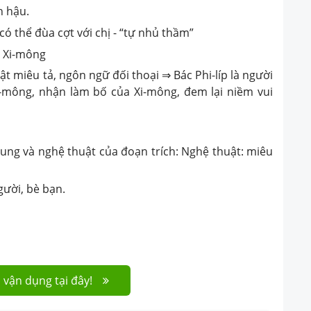
n hậu.
ó thể đùa cợt với chị - “tự nhủ thầm”
a Xi-mông
t miêu tả, ngôn ngữ đối thoại ⇒ Bác Phi-líp là người
-mông, nhận làm bố của Xi-mông, đem lại niềm vui
 dung và nghệ thuật của đoạn trích: Nghệ thuật: miêu
ười, bè bạn.
 vận dụng tại đây!