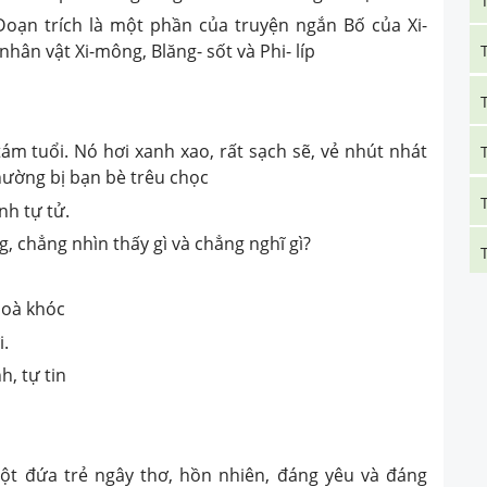
Đoạn trích là một phần của truyện ngắn Bố của Xi-
ân vật Xi-mông, Blăng- sốt và Phi- líp
ám tuổi. Nó hơi xanh xao, rất sạch sẽ, vẻ nhút nhát
thường bị bạn bè trêu chọc
nh tự tử.
g, chẳng nhìn thấy gì và chẳng nghĩ gì?
 oà khóc
i.
h, tự tin
ột đứa trẻ ngây thơ, hồn nhiên, đáng yêu và đáng