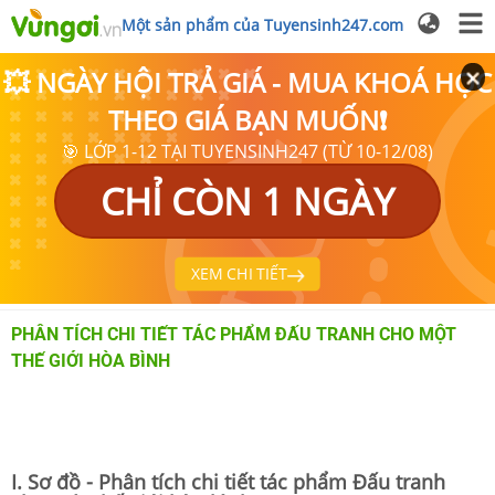
Một sản phẩm của Tuyensinh247.com
💥 NGÀY HỘI TRẢ GIÁ - MUA KHOÁ HỌC
THEO GIÁ BẠN MUỐN❗
🎯 LỚP 1-12 TẠI TUYENSINH247 (TỪ 10-12/08)
CHỈ CÒN 1 NGÀY
XEM CHI TIẾT
PHÂN TÍCH CHI TIẾT TÁC PHẨM ĐẤU TRANH CHO MỘT
THẾ GIỚI HÒA BÌNH
I. Sơ đồ - Phân tích chi tiết tác phẩm Đấu tranh