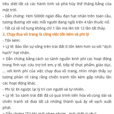
tiêu diệt tất cả các hành tinh và phá hủy thế thăng bằng của
mặt trời.
- Dẫn chứng: Hơn 50000 ngàn đầu đạn hạt nhân trên toàn cầu,
tương đương với việc mỗi người đang ngồi trên 4 tấn thuốc nổ.
- Tất cả sẽ nổ tung không chỉ 1 lần mà lên tới 12 lần tất thảy.
2. Chạy đua vũ trang là công việc tốn kém và phi lý
- Tốn kém:
+ Lý lẽ: Bảo tồn sự sống trên trái đất ít tốn kém hơn so với "dịch
hạch" hạt nhân.
+ Dẫn chứng bằng cách so sánh nguồn kinh phí các hoạt động
trong lĩnh vực cứu trợ trẻ em, y tế, tiếp tế thực phẩm, giáo dục,
... với kinh phí của việc chạy đua vũ trang, nhìn nhận thấy sự
tương phản rõ ràng rằng chiến tranh tốn kém gấp nhiều lần
các hoạt động khác.
- Phi lý: Đi ngược lại lý trí con người và tự nhiên.
+ Lý lẽ: So sánh trái đất đã có quá trình tiến hóa vô cùng dài và
chiến tranh sẽ đưa tất cả những thành quả ấy về vạch xuất
phát.
+ Dẫn chứng "Từ khi mới nhen nhúm...mới chết vì yêu".