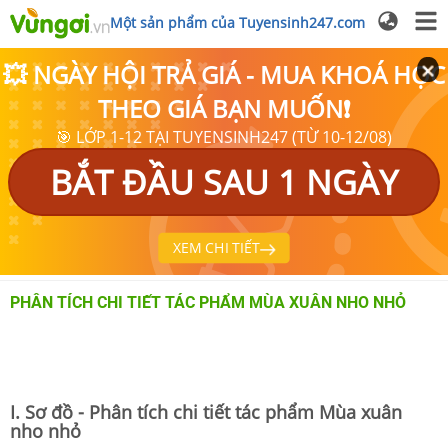
Một sản phẩm của Tuyensinh247.com
💥 NGÀY HỘI TRẢ GIÁ - MUA KHOÁ HỌC
THEO GIÁ BẠN MUỐN❗
🎯 LỚP 1-12 TẠI TUYENSINH247 (TỪ 10-12/08)
BẮT ĐẦU SAU 1 NGÀY
XEM CHI TIẾT
PHÂN TÍCH CHI TIẾT TÁC PHẨM MÙA XUÂN NHO NHỎ
I. Sơ đồ - Phân tích chi tiết tác phẩm Mùa xuân
nho nhỏ