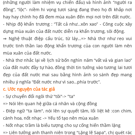
(những người làm nhiệm vụ chiến đấu) và hình ảnh “người ra
đồng”, “lộc”- niềm hi vọng tươi sáng đang theo họ đi khắp nơi
hay hay chính họ đã đem mùa xuân đến mọi nơi trên đất nước.
- Nhịp độ khẩn trương : “Tất cả như…xôn xao” - Công cuộc xây
dựng mùa xuân của đất nước diễn ra khẩn trương, sôi động.
⇒ Nghệ thuật điệp cấu trúc, từ láy…=> Nhà thơ như reo vui
trước tinh thần lao động khẩn trương của con người làm nên
mùa xuân của đất nước.
- Nhà thơ nhắc lại về lịch sử bốn nghìn năm “vất vả và gian lao”
của đất nước đầy tự hào, đồng thời tin tưởng vào tương lai tươi
đẹp của đất nước mai sau bằng hình ảnh so sánh đẹp mang
nhiều ý nghĩa “Đất nước như vì sao…phía trước”.
c. Ước nguyện của tác giả
- Sự chuyển đổi ngôi thứ "tôi"-> "ta"
=> Nói lên quan hệ giữa cá nhân và cộng đồng
- Điệp ngữ "ta làm", nói lên sự quyết tâm, lối liệt kê :con chim,
cành hoa, nốt nhạc -> Yếu tố tạo nên mùa xuân
- Nốt nhạc trầm là biểu tượng cho sự cống hiến thầm lặng
=> Liên tưởng anh thanh niên trong "Lặng lẽ Sapa", chị quét rác