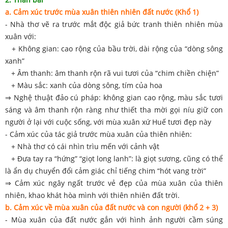
a. Cảm xúc trước mùa xuân thiên nhiên đất nước (Khổ 1)
- Nhà thơ vẽ ra trước mắt độc giả bức tranh thiên nhiên mùa
xuân với:
+ Không gian: cao rộng của bầu trời, dài rộng của “dòng sông
xanh”
+ Âm thanh: âm thanh rộn rã vui tươi của “chim chiền chiện”
+ Màu sắc: xanh của dòng sông, tím của hoa
⇒ Nghệ thuật đảo cú pháp: không gian cao rộng, màu sắc tươi
sáng và âm thanh rộn ràng như thiết tha mời gọi níu giữ con
người ở lại với cuộc sống, với mùa xuân xứ Huế tươi đẹp này
- Cảm xúc của tác giả trước mùa xuân của thiên nhiên:
+ Nhà thơ có cái nhìn trìu mến với cảnh vật
+ Đưa tay ra “hứng” “giọt long lanh”: là giọt sương, cũng có thể
là ẩn dụ chuyển đổi cảm giác chỉ tiếng chim “hót vang trời”
⇒ Cảm xúc ngây ngất trước vẻ đẹp của mùa xuân của thiên
nhiên, khao khát hòa mình với thiên nhiên đất trời.
b. Cảm xúc về mùa xuân của đất nước và con người (khổ 2 + 3)
- Mùa xuân của đất nước gắn với hình ảnh người cầm súng