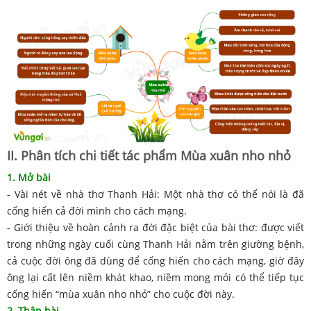
II. Phân tích chi tiết tác phẩm Mùa xuân nho nhỏ
1. Mở bài
- Vài nét về nhà thơ Thanh Hải: Một nhà thơ có thể nói là đã
cống hiến cả đời mình cho cách mạng.
- Giới thiệu về hoàn cảnh ra đời đặc biệt của bài thơ: được viết
trong những ngày cuối cùng Thanh Hải nằm trên giường bệnh,
cả cuộc đời ông đã dùng để cống hiến cho cách mạng, giờ đây
ông lại cất lên niềm khát khao, niềm mong mỏi có thể tiếp tục
cống hiến “mùa xuân nho nhỏ” cho cuộc đời này.
2. Thân bài