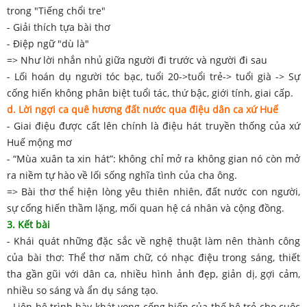
trong "Tiếng chổi tre"
- Giải thích tựa bài thơ
- Điệp ngữ "dù là"
=> Như lời nhắn nhủ giữa người đi trước và người đi sau
- Lối hoán dụ người tóc bạc, tuổi 20->tuổi trẻ-> tuổi già -> Sự
cống hiến không phân biệt tuổi tác, thứ bậc, giới tính, giai cấp.
d. Lời ngợi ca quê hương đất nước qua điệu dân ca xứ Huế
- Giai điệu được cất lên chính là điệu hát truyền thống của xứ
Huế mộng mơ
- “Mùa xuân ta xin hát”: không chỉ mở ra không gian nó còn mở
ra niềm tự hào về lối sống nghĩa tình của cha ông.
=> Bài thơ thể hiện lòng yêu thiên nhiên, đất nước con người,
sự cống hiến thầm lặng, mối quan hệ cá nhân và cộng đồng.
3. Kết bài
- Khái quát những đặc sắc về nghệ thuật làm nên thành công
của bài thơ: Thể thơ năm chữ, có nhạc điệu trong sáng, thiết
tha gần gũi với dân ca, nhiều hình ảnh đẹp, giản dị, gợi cảm,
nhiều so sáng và ẩn dụ sáng tạo.
- Liên hệ trình bày khát vọng cống hiến của thế hệ trẻ cho cuộc