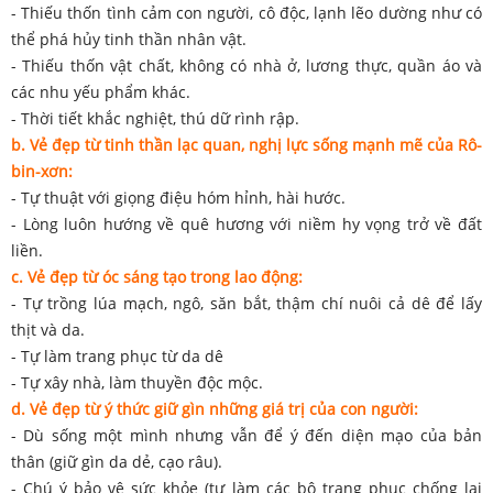
- Thiếu thốn tình cảm con người, cô độc, lạnh lẽo dường như có
thể phá hủy tinh thần nhân vật.
- Thiếu thốn vật chất, không có nhà ở, lương thực, quần áo và
các nhu yếu phẩm khác.
- Thời tiết khắc nghiệt, thú dữ rình rập.
b. Vẻ đẹp từ tinh thần lạc quan, nghị lực sống mạnh mẽ của Rô-
bin-xơn:
- Tự thuật với giọng điệu hóm hỉnh, hài hước.
- Lòng luôn hướng về quê hương với niềm hy vọng trở về đất
liền.
c. Vẻ đẹp từ óc sáng tạo trong lao động:
- Tự trồng lúa mạch, ngô, săn bắt, thậm chí nuôi cả dê để lấy
thịt và da.
- Tự làm trang phục từ da dê
- Tự xây nhà, làm thuyền độc mộc.
d. Vẻ đẹp từ ý thức giữ gìn những giá trị của con người:
- Dù sống một mình nhưng vẫn để ý đến diện mạo của bản
thân (giữ gìn da dẻ, cạo râu).
- Chú ý bảo vệ sức khỏe (tự làm các bộ trang phục chống lại