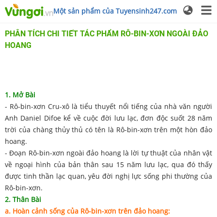
Một sản phẩm của Tuyensinh247.com
PHÂN TÍCH CHI TIẾT TÁC PHẨM RÔ-BIN-XƠN NGOÀI ĐẢO
HOANG
1. Mở Bài
- Rô-bin-xơn Cru-xô‎ là tiểu thuyết nổi tiếng của nhà văn người
Anh Daniel Difoe kể về cuộc đời lưu lạc, đơn độc suốt 28 năm
trời của chàng thủy thủ có tên là Rô-bin-xơn trên một hòn đảo
hoang.
- Đoạn Rô-bin-xơn ngoài đảo hoang là lời tự thuật của nhân vật
về ngoại hình của bản thân sau 15 năm lưu lạc, qua đó thấy
được tinh thần lạc quan, yêu đời nghị lực sống phi thường của
Rô-bin-xơn.
2. Thân Bài
a. Hoàn cảnh sống của Rô-bin-xơn trên đảo hoang: