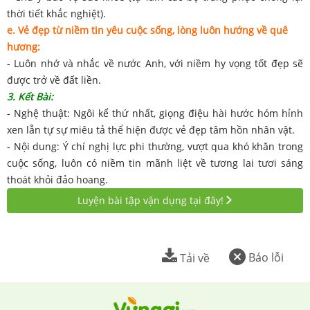
thời tiết khắc nghiệt).
e. Vẻ đẹp từ niềm tin yêu cuộc sống, lòng luôn hướng về quê
hương:
- Luôn nhớ và nhắc về nước Anh, với niềm hy vọng tốt đẹp sẽ
được trở về đất liền.
3. Kết Bài:
- Nghệ thuật: Ngôi kể thứ nhất, giọng điệu hài hước hóm hỉnh
xen lẫn tự sự miêu tả thể hiện được vẻ đẹp tâm hồn nhân vật.
- Nội dung: Ý chí nghị lực phi thường, vượt qua khó khăn trong
cuộc sống, luôn có niềm tin mãnh liệt về tương lai tươi sáng
thoát khỏi đảo hoang.
Luyện bài tập vận dụng tại đây!
Báo lỗi
Tải về