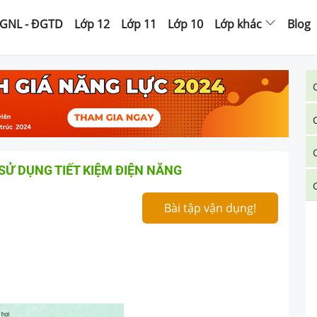
GNL - ĐGTD
Lớp 12
Lớp 11
Lớp 10
Lớp khác
Blog
SỬ DỤNG TIẾT KIỆM ĐIỆN NĂNG
Bài tập vận dụng!