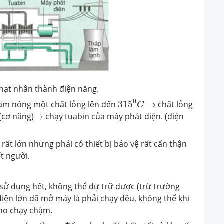
hạt nhân thành điện năng.
315
0
C
→
0
làm nóng một chất lỏng lên đến
315
→
chất lỏng
C
→
(cơ năng)
→
chạy tuabin của máy phát điện. (điện
ất lớn nhưng phải có thiết bị bảo vệ rất cẩn thận
t người.
i sử dụng hết, không thể dự trữ được (trừ trường
iện lớn đã mở máy là phải chạy đều, không thể khi
 cho chạy chậm.