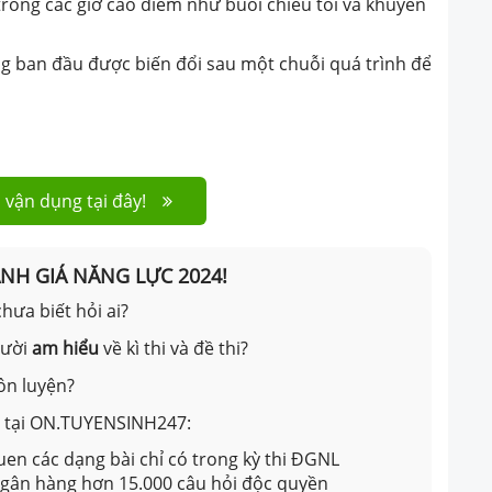
trong các giờ cao điểm như buổi chiều tối và khuyến
g ban đầu được biến đổi sau một chuỗi quá trình để
 vận dụng tại đây!
ÁNH GIÁ NĂNG LỰC 2024!
hưa biết hỏi ai?
gười
am hiểu
về kì thi và đề thi?
ôn luyện?
ản tại ON.TUYENSINH247:
en các dạng bài chỉ có trong kỳ thi ĐGNL
 ngân hàng hơn 15.000 câu hỏi độc quyền