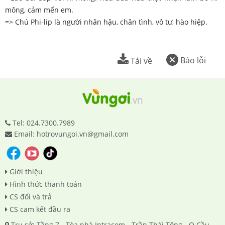
mông, cảm mến em.
=> Chú Phi-lip là người nhân hậu, chân tình, vô tư, hào hiệp.
Báo lỗi
Tải về
Tel: 024.7300.7989
Email: hotrovungoi.vn@gmail.com
Giới thiệu
Hình thức thanh toán
CS đổi và trả
CS cam kết đầu ra
Trụ sở: Tầng 7 - Tòa nhà Intracom - Trần Thái Tông - Q.Cầu