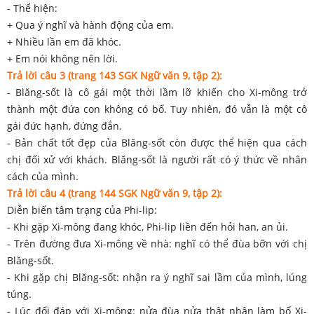
- Thể hiện:
+ Qua ý nghĩ và hành động của em.
+ Nhiều lần em đã khóc.
+ Em nói không nên lời.
Trả lời câu 3 (trang 143 SGK Ngữ văn 9, tập 2):
- Blăng-sốt là cô gái một thời lầm lỡ khiến cho Xi-mông trở
thành một đứa con không có bố. Tuy nhiên, đó vẫn là một cô
gái đức hạnh, đứng đắn.
- Bản chất tốt đẹp của Blăng-sốt còn được thể hiện qua cách
chị đối xử với khách. Blăng-sốt là người rất có ý thức về nhân
cách của mình.
Trả lời câu 4 (trang 144 SGK Ngữ văn 9, tập 2):
Diễn biến tâm trạng của Phi-lip:
- Khi gặp Xi-mông đang khóc, Phi-lip liền đến hỏi han, an ủi.
- Trên đường đưa Xi-mông về nhà: nghĩ có thể đùa bỡn với chị
Blăng-sốt.
- Khi gặp chị Blăng-sốt: nhận ra ý nghĩ sai lầm của mình, lúng
túng.
- Lúc đối đáp với Xi-mông: nửa đùa nửa thật nhận làm bố Xi-