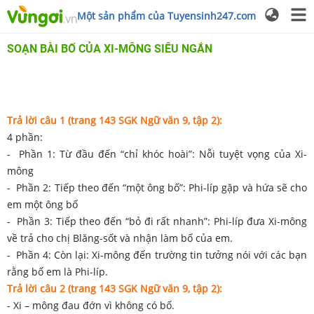
Một sản phẩm của Tuyensinh247.com
SOẠN BÀI BỐ CỦA XI-MÔNG SIÊU NGẮN
Trả lời câu 1 (trang 143 SGK Ngữ văn 9, tập 2):
4 phần:
- Phần 1: Từ đầu đến “chỉ khóc hoài”: Nỗi tuyệt vọng của Xi-
mông
- Phần 2: Tiếp theo đến “một ông bố”: Phi-líp gặp và hứa sẽ cho
em một ông bố
- Phần 3: Tiếp theo đến “bỏ đi rất nhanh”: Phi-líp đưa Xi-mông
về trả cho chị Blăng-sốt và nhận làm bố của em.
- Phần 4: Còn lại: Xi-mông đến trường tin tưởng nói với các bạn
rằng bố em là Phi-líp.
Trả lời câu 2 (trang 143 SGK Ngữ văn 9, tập 2):
- Xi – mông đau đớn vì không có bố.