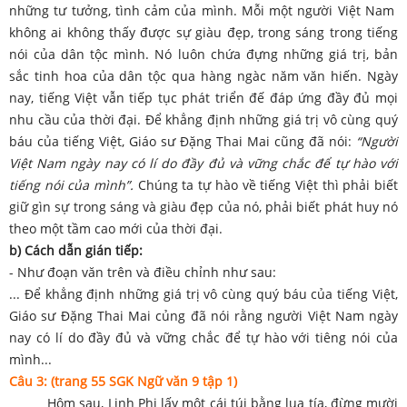
những tư tưởng, tình cảm của mình. Mỗi một người Việt Nam
không ai không thấy được sự giàu đẹp, trong sáng trong tiếng
nói của dân tộc mình. Nó luôn chứa đựng những giá trị, bản
sắc tinh hoa của dân tộc qua hàng ngàc năm văn hiến. Ngày
nay, tiếng Việt vẫn tiếp tục phát triển đế đáp ứng đầy đủ mọi
nhu cầu của thời đại. Để khẳng định những giá trị vô cùng quý
báu của tiếng Việt, Giáo sư Đặng Thai Mai cũng đã nói:
“Người
Việt Nam ngày nay có lí do đầy đủ và vững chắc để tự hào với
tiếng nói của mình”.
Chúng ta tự hào về tiếng Việt thì phải biết
giữ gìn sự trong sáng và giàu đẹp của nó, phải biết phát huy nó
theo một tầm cao mới của thời đại.
b) Cách dẫn gián tiếp:
- Như đoạn văn trên và điều chỉnh như sau:
... Để khẳng định những giá trị vô cùng quý báu của tiếng Việt,
Giáo sư Đặng Thai Mai củng đã nói rằng người Việt Nam ngày
nay có lí do đầy đủ và vững chắc để tự hào với tiêng nói của
mình...
Câu 3: (trang 55 SGK Ngữ văn 9 tập 1)
Hôm sau, Linh Phi lấy một cái túi bằng lụa tía, đừng mười