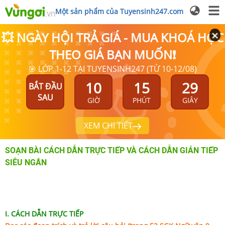
Một sản phẩm của Tuyensinh247.com
💥 NGÀY HỘI TRẢ GIÁ - MUA KHOÁ HỌC
THEO GIÁ BẠN MUỐN❗
🎯 LỚP 1-12 TẠI TUYENSINH247 (TỪ 10-12/08)
10
15
29
BẮT ĐẦU
SAU
GIỜ
PHÚT
GIÂY
XEM CHI TIẾT
SOẠN BÀI CÁCH DẪN TRỰC TIẾP VÀ CÁCH DẪN GIÁN TIẾP
SIÊU NGẮN
I. CÁCH DẪN TRỰC TIẾP