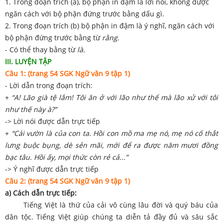
1. Trong đoạn trích (a), bộ phận in đậm là lời nói, không được
ngăn cách với bộ phận đứng trước bằng dấu gì.
2. Trong đoạn trích (b) bộ phận in đậm là ý nghĩ, ngăn cách với
bộ phận đứng trước bằng từ
rằng
.
- Có thể thay bằng từ
là.
III.
LUYỆN TẬP
Câu 1: (trang 54 SGK Ngữ văn 9 tập 1)
- Lời dẫn trong đoạn trích:
+
“A! Lão già tệ lắm! Tôi ăn ở với lão như thế mà lão xử với tôi
như thế này à?”
-> Lời nói được dẫn trực tiếp
+
“Cái vườn là của con ta. Hồi con mồ ma mẹ nó, mẹ nó cố thắt
lưng buộc bụng, dè sẻn mãi, mới để ra được năm mươi đồng
bạc tâu. Hồi ấy, mọi thức còn rẻ cả...”
-> Ý nghĩ được dẫn trực tiếp
Câu 2: (trang 54 SGK Ngữ văn 9 tập 1)
a) Cách dẫn trực tiếp:
Tiếng Việt là thứ của cải vô cùng lâu đời và quý báu của
dân tộc. Tiếng Việt giúp chúng ta diễn tả đầy đủ và sâu sắc