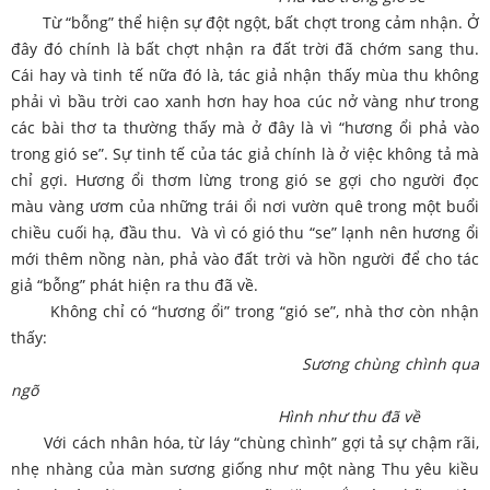
Từ “bỗng” thể hiện sự đột ngột, bất chợt trong cảm nhận. Ở
đây đó chính là bất chợt nhận ra đất trời đã chớm sang thu.
Cái hay và tinh tế nữa đó là, tác giả nhận thấy mùa thu không
phải vì bầu trời cao xanh hơn hay hoa cúc nở vàng như trong
các bài thơ ta thường thấy mà ở đây là vì “hương ổi phả vào
trong gió se”. Sự tinh tế của tác giả chính là ở việc không tả mà
chỉ gợi. Hương ổi thơm lừng trong gió se gợi cho người đọc
màu vàng ươm của những trái ổi nơi vườn quê trong một buổi
chiều cuối hạ, đầu thu. Và vì có gió thu “se” lạnh nên hương ổi
mới thêm nồng nàn, phả vào đất trời và hồn người để cho tác
giả “bỗng” phát hiện ra thu đã về.
Không chỉ có “hương ổi” trong “gió se”, nhà thơ còn nhận
thấy:
Sương chùng chình qua
ngõ
Hình như thu đã về
Với cách nhân hóa, từ láy “chùng chình” gợi tả sự chậm rãi,
nhẹ nhàng của màn sương giống như một nàng Thu yêu kiều