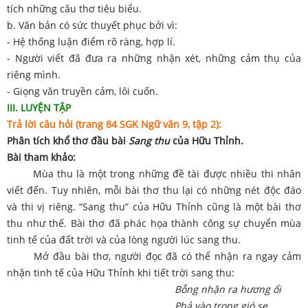
tích những câu thơ tiêu biểu.
b. Văn bản có sức thuyết phục bởi vì:
- Hệ thống luận điểm rõ ràng, hợp lí.
- Người viết đã đưa ra những nhận xét, những cảm thụ của
riêng mình.
- Giọng văn truyền cảm, lôi cuốn.
III. LUYỆN TẬP
Trả lời câu hỏi (trang 84 SGK Ngữ văn 9, tập 2):
Phân tích khổ thơ đầu bài
Sang thu
của Hữu Thỉnh.
Bài tham khảo:
Mùa thu là một trong những đề tài được nhiều thi nhân
viết đến. Tuy nhiên, mỗi bài thơ thu lại có những nét độc đáo
và thi vị riêng. “Sang thu” của Hữu Thỉnh cũng là một bài thơ
thu như thế. Bài thơ đã phác họa thành công sự chuyển mùa
tinh tế của đất trời và của lòng người lúc sang thu.
Mở đầu bài thơ, người đọc đã có thể nhận ra ngay cảm
nhận tinh tế của Hữu Thỉnh khi tiết trời sang thu:
Bỗng nhận ra hương ổi
Phả vào trong gió se