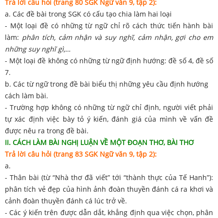
Trả lời câu hỏi (trang 80 SGK Ngữ văn 9, tập 2):
a. Các đề bài trong SGK có cấu tạo chia làm hai loại
- Một loại đề có những từ ngữ chỉ rõ cách thức tiến hành bài
làm:
phân tích, cảm nhận và suy nghĩ, cảm nhận, gợi cho em
những suy nghĩ gì,…
- Một loại đề không có những từ ngữ định hướng: đề số 4, đề số
7.
b. Các từ ngữ trong đề bài biểu thị những yêu cầu định hướng
cách làm bài.
- Trường hợp không có những từ ngữ chỉ định, người viết phải
tự xác định việc bày tỏ ý kiến, đánh giá của mình về vấn đề
được nêu ra trong đề bài.
II. CÁCH LÀM BÀI NGHỊ LUẬN VỀ MỘT ĐOẠN THƠ, BÀI THƠ
Trả lời câu hỏi (trang 83 SGK Ngữ văn 9, tập 2):
a.
- Thân bài (từ “Nhà thơ đã viết” tới “thành thực của Tế Hanh”):
phân tích vẻ đẹp của hình ảnh đoàn thuyền đánh cá ra khơi và
cảnh đoàn thuyền đánh cá lúc trở về.
- Các ý kiến trên được dẫn dắt, khẳng định qua việc chọn, phân