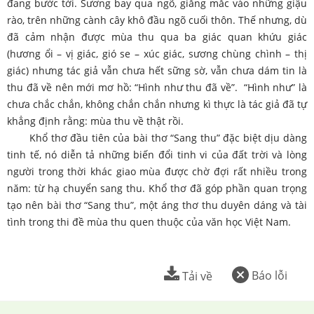
đang bước tới. Sương bay qua ngõ, giăng mắc vào những giậu
rào, trên những cành cây khô đầu ngõ cuối thôn. Thế nhưng, dù
đã cảm nhận được mùa thu qua ba giác quan khứu giác
(hương ổi – vị giác, gió se – xúc giác, sương chùng chình – thị
giác) nhưng tác giả vẫn chưa hết sững sờ, vẫn chưa dám tin là
thu đã về nên mới mơ hồ: “Hình như thu đã về”. “Hình như” là
chưa chắc chắn, không chắn chắn nhưng kì thực là tác giả đã tự
khẳng định rằng: mùa thu về thật rồi.
Khổ thơ đầu tiên của bài thơ “Sang thu” đặc biệt dịu dàng
tinh tế, nó diễn tả những biến đổi tinh vi của đất trời và lòng
người trong thời khác giao mùa được chờ đợi rất nhiều trong
năm: từ hạ chuyển sang thu. Khổ thơ đã góp phần quan trọng
tạo nên bài thơ “Sang thu”, một áng thơ thu duyên dáng và tài
tình trong thi đề mùa thu quen thuộc của văn học Việt Nam.
Báo lỗi
Tải về