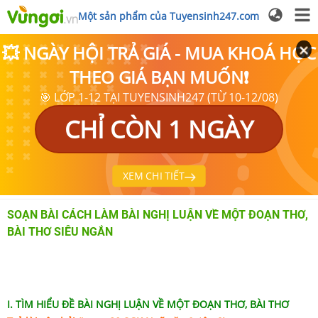
Một sản phẩm của Tuyensinh247.com
💥 NGÀY HỘI TRẢ GIÁ - MUA KHOÁ HỌC
THEO GIÁ BẠN MUỐN❗
🎯 LỚP 1-12 TẠI TUYENSINH247 (TỪ 10-12/08)
CHỈ CÒN 1 NGÀY
XEM CHI TIẾT
SOẠN BÀI CÁCH LÀM BÀI NGHỊ LUẬN VỀ MỘT ĐOẠN THƠ,
BÀI THƠ SIÊU NGẮN
I. TÌM HIỂU ĐỀ BÀI NGHỊ LUẬN VỀ MỘT ĐOẠN THƠ, BÀI THƠ