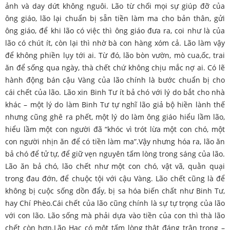
ảnh và day dứt không nguôi. Lão từ chối mọi sự giúp đỡ của
ông giáo, lão lại chuẩn bị sẵn tiền làm ma cho bản thân, gửi
ông giáo, để khi lão có việc thì ông giáo đưa ra, coi như là của
lão có chút ít, còn lại thì nhờ bà con hàng xóm cả. Lão làm vậy
để không phiền lụy tới ai. Từ đó, lão bòn vườn, mò cua,ốc, trai
ăn để sống qua ngày, thà chết chứ không chịu mắc nợ ai. Có lẽ
hành động bán cậu Vàng của lão chính là bước chuẩn bị cho
cái chết của lão. Lão xin Binh Tư ít bả chó với lý do bắt cho nhà
khác – một lý do làm Binh Tư tự nghĩ lão giả bộ hiền lành thế
nhưng cũng ghê ra phết, một lý do làm ông giáo hiểu lầm lão,
hiểu lầm một con người đã “khóc vì trót lừa một con chó, một
con người nhịn ăn để có tiền làm ma”.Vậy nhưng hóa ra, lão ăn
bả chó để tử tự, để giữ vẹn nguyên tấm lòng trong sáng của lão.
Lão ăn bả chó, lão chết như một con chó, vật vã, quằn quại
trong đau đớn, để chuộc tội với cậu Vàng. Lão chết cũng là để
không bị cuộc sống dồn đẩy, bị sa hóa biến chất như Binh Tư,
hay Chí Phèo.Cái chết của lão cũng chính là sự tự trọng của lão
với con lão. Lão sống mà phải dựa vào tiền của con thì thà lão
chết còn hơn.Lão Hạc có một tấm lòng thật đáng trân trọng –