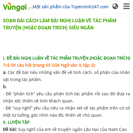
Một sản phẩm của Tuyensinh247.com
SOẠN BÀI CÁCH LÀM BÀI NGHỊ LUẬN VỀ TÁC PHẨM
TRUYỆN (HOẶC ĐOẠN TRÍCH) SIÊU NGẮN
I. ĐỀ BÀI NGHỊ LUẬN VỀ TÁC PHẨM TRUYỆN (HOẶC ĐOẠN TRÍCH)
Trả lời câu hỏi (trang 65 SGK Ngữ văn 9, tập 2):
a.
Các đề bài nêu những vấn đề về tính cách, số phận của nhân
vật trong tác phẩm.
b.
- Đề “phân tích” yêu cầu phân tích tác phẩm rồi sau đó đưa ra
nhận xét, thiên về tính khách quan.
- Đề “suy nghĩ” yêu cầu nêu ra nhận xét về tác phẩm trên cơ sở
một tư tưởng, góc nhìn nào đó, thiên về chủ quan.
II. LUYỆN TẬP
Đề bài:
Suy nghĩ của em về truyện
ngắn Lão Hạc
của Nam Cao.