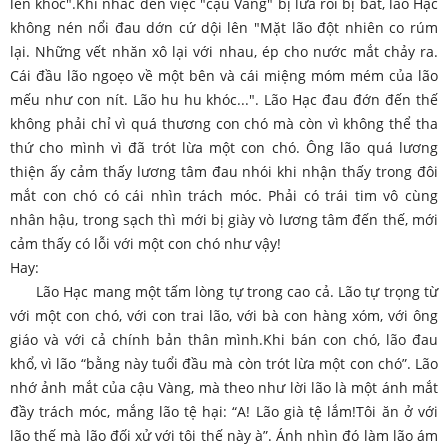
lên khóc".Khi nhắc đến việc "cậu Vàng" bị lừa rồi bị bắt, lão Hạc
không nén nổi đau dớn cứ dội lên "Mặt lão đột nhiên co rúm
lại. Những vết nhăn xô lại với nhau, ép cho nước mắt chảy ra.
Cái đầu lão ngoẹo về một bên và cái miệng móm mém của lão
mếu như con nít. Lão hu hu khóc...". Lão Hạc đau đớn đến thế
không phải chỉ vì quá thương con chó mà còn vì không thể tha
thứ cho mình vì đã trót lừa một con chó. Ông lão quá lương
thiện ấy cảm thấy lương tâm đau nhói khi nhận thấy trong đôi
mắt con chó có cái nhìn trách móc. Phải có trái tim vô cùng
nhân hậu, trong sạch thì mới bị giày vò lương tâm đến thế, mới
cảm thấy có lỗi với một con chó như vậy!
Hay:
Lão Hạc mang một tấm lòng tự trong cao cả. Lão tự trọng từ
với một con chó, với con trai lão, với bà con hàng xóm, với ông
giáo và với cả chính bản thân mình.Khi bán con chó, lão đau
khổ, vì lão “bằng này tuổi đầu mà còn trót lừa một con chó”. Lão
nhớ ảnh mắt của cậu Vàng, mà theo như lời lão là một ánh mắt
đầy trách móc, mắng lão tệ hại: “A! Lão già tệ lắm!Tôi ăn ở với
lão thế mà lão đối xử với tôi thế này à”. Ánh nhìn đó làm lão ám