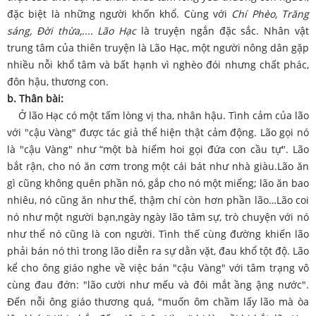
đặc biệt là những người khốn khổ. Cùng với
Chí Phèo, Trăng
sáng, Đời thừa,.... Lão Hạc
là truyện ngắn đặc sắc. Nhân vật
trung tâm của thiên truyện là Lão Hạc, một người nông dân gặp
nhiều nỗi khổ tâm và bất hạnh vì nghèo đói nhưng chất phác,
đôn hậu, thương con.
b. Thân bài:
Ở lão Hạc có một tấm lòng vị tha, nhân hậu. Tình cảm của lão
với "cậu Vàng" được tác giả thể hiện thật cảm động. Lão gọi nó
là "cậu Vàng" như “một bà hiếm hoi gọi đứa con cầu tự". Lão
bắt rận, cho nó ăn cơm trong một cái bát như nhà giàu.Lão ăn
gì cũng không quên phần nó, gắp cho nó một miếng; lão ăn bao
nhiêu, nó cũng ăn như thế, thậm chí còn hơn phần lão…Lão coi
nó như một người bạn,ngày ngày lão tâm sự, trò chuyện với nó
như thể nó cũng là con người. Tình thế cùng đường khiến lão
phải bán nó thì trong lão diễn ra sự dằn vặt, đau khổ tột độ. Lão
kể cho ông giáo nghe về việc bán "cậu Vàng" với tâm trạng vô
cùng đau đớn: "lão cười như mếu và đôi mắt ầng ậng nước".
Đến nỗi ông giáo thương quá, "muốn ôm chầm lấy lão mà òa