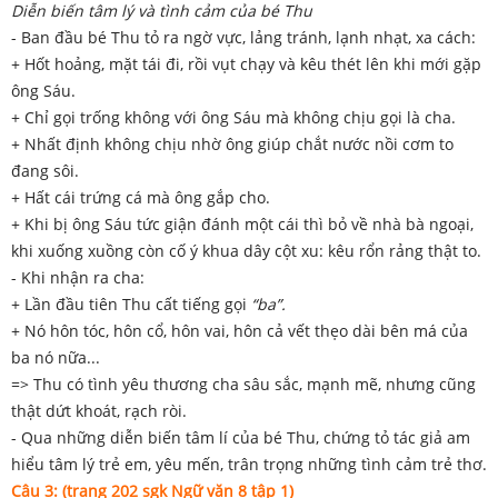
Diễn biến tâm lý và tình cảm của bé Thu
- Ban đầu bé Thu tỏ ra ngờ vực, lảng tránh, lạnh nhạt, xa cách:
+ Hốt hoảng, mặt tái đi, rồi vụt chạy và kêu thét lên khi mới gặp
ông Sáu.
+ Chỉ gọi trống không với ông Sáu mà không chịu gọi là cha.
+ Nhất định không chịu nhờ ông giúp chắt nước nồi cơm to
đang sôi.
+ Hất cái trứng cá mà ông gắp cho.
+ Khi bị ông Sáu tức giận đánh một cái thì bỏ về nhà bà ngoại,
khi xuống xuồng còn cố ý khua dây cột xu: kêu rổn rảng thật to.
- Khi nhận ra cha:
+ Lần đầu tiên Thu cất tiếng gọi
“ba”.
+ Nó hôn tóc, hôn cổ, hôn vai, hôn cả vết thẹo dài bên má của
ba nó nữa...
=> Thu có tình yêu thương cha sâu sắc, mạnh mẽ, nhưng cũng
thật dứt khoát, rạch ròi.
- Qua những diễn biến tâm lí của bé Thu, chứng tỏ tác giả am
hiểu tâm lý trẻ em, yêu mến, trân trọng những tình cảm trẻ thơ.
Câu 3: (trang 202 sgk Ngữ văn 8 tập 1)