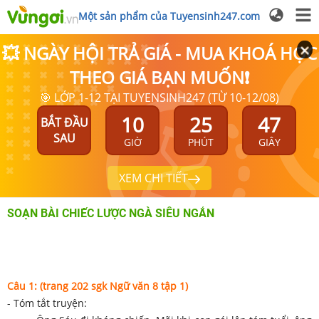
Một sản phẩm của Tuyensinh247.com
💥 NGÀY HỘI TRẢ GIÁ - MUA KHOÁ HỌC
THEO GIÁ BẠN MUỐN❗
🎯 LỚP 1-12 TẠI TUYENSINH247 (TỪ 10-12/08)
10
25
47
BẮT ĐẦU
SAU
GIỜ
PHÚT
GIÂY
XEM CHI TIẾT
SOẠN BÀI CHIẾC LƯỢC NGÀ SIÊU NGẮN
Câu
1
: (trang 202 sgk Ngữ văn 8 tập 1)
- Tóm tắt truyện: