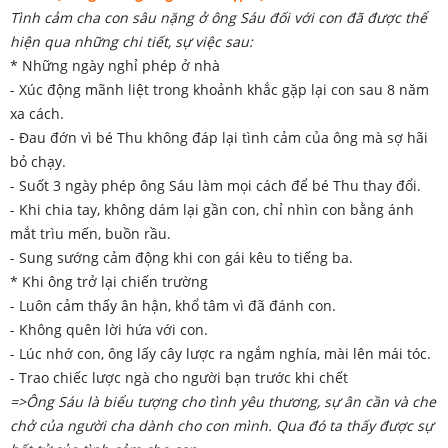
Tình cảm cha con sâu nặng ở ông Sáu đối với con đã được thể
hiện qua những chi tiết, sự việc sau:
* Những ngày nghỉ phép ở nhà
- Xúc động mãnh liệt trong khoảnh khắc gặp lại con sau 8 năm
xa cách.
- Đau đớn vì bé Thu không đáp lại tình cảm của ông mà sợ hãi
bỏ chạy.
- Suốt 3 ngày phép ông Sáu làm mọi cách để bé Thu thay đổi.
- Khi chia tay, không dám lại gần con, chỉ nhìn con bằng ánh
mắt trìu mến, buồn rầu.
- Sung sướng cảm động khi con gái kêu to tiếng ba.
* Khi ông trở lại chiến trường
- Luôn cảm thấy ân hận, khổ tâm vì đã đánh con.
- Không quên lời hứa với con.
- Lúc nhớ con, ông lấy cây lược ra ngắm nghía, mài lên mái tóc.
- Trao chiếc lược ngà cho người bạn trước khi chết
=>Ông Sáu là biểu tượng cho tình yêu thương, sự ân cần và che
chở của người cha dành cho con mình. Qua đó ta thấy được sự