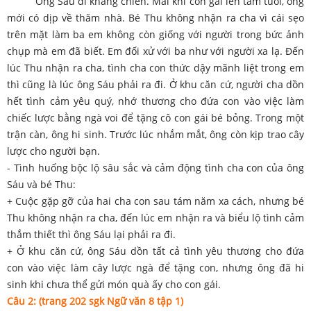
Ông Sáu đi kháng chiến. Mãi khi con gái lên tám tuổi, ông
mới có dịp về thăm nhà. Bé Thu không nhận ra cha vì cái sẹo
trên mặt làm ba em không còn giống với người trong bức ảnh
chụp mà em đã biết. Em đối xử với ba như với người xa lạ. Đến
lúc Thu nhận ra cha, tình cha con thức dậy mãnh liệt trong em
thì cũng là lúc ông Sáu phải ra đi. Ở khu căn cứ, người cha dồn
hết tình cảm yêu quý, nhớ thương cho đứa con vào việc làm
chiếc lược bằng ngà voi để tặng cô con gái bé bỏng. Trong một
trận càn, ông hi sinh. Trước lúc nhắm mắt, ông còn kịp trao cây
lược cho người bạn.
- Tình huống bộc lộ sâu sắc và cảm động tình cha con của ông
Sáu và bé Thu:
+ Cuộc gặp gỡ của hai cha con sau tám năm xa cách, nhưng bé
Thu không nhận ra cha, đến lúc em nhận ra và biểu lộ tình cảm
thắm thiết thì ông Sáu lại phải ra đi.
+ Ở khu căn cứ, ông Sáu dồn tất cả tình yêu thương cho đứa
con vào việc làm cây lược ngà để tặng con, nhưng ông đã hi
sinh khi chưa thể gửi món quà ấy cho con gái.
Câu 2: (trang 202 sgk Ngữ văn 8 tập 1)