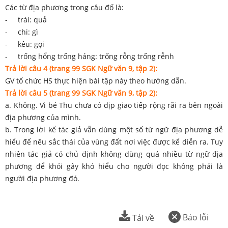
Các từ địa phương trong câu đố là:
- trái: quả
- chi: gì
- kêu: gọi
- trống hổng trống hảng: trống rỗng trống rễnh
Trả lời câu 4 (trang 99 SGK Ngữ văn 9, tập 2):
GV tổ chức HS thực hiện bài tập này theo hướng dẫn.
Trả lời câu 5 (trang 99 SGK Ngữ văn 9, tập 2):
a. Không. Vì bé Thu chưa có dịp giao tiếp rộng rãi ra bên ngoài
địa phương của mình.
b. Trong lời kể tác giả vẫn dùng một số từ ngữ địa phương dễ
hiểu để nêu sắc thái của vùng đất nơi việc được kể diễn ra. Tuy
nhiên tác giả có chủ định không dùng quá nhiều từ ngữ địa
phương để khỏi gây khó hiểu cho người đọc không phải là
người địa phương đó.
Báo lỗi
Tải về