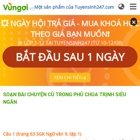
Một sản phẩm của Tuyensinh247.com
💥 NGÀY HỘI TRẢ GIÁ - MUA KHOÁ HỌC
THEO GIÁ BẠN MUỐN❗
🎯 LỚP 1-12 TẠI TUYENSINH247 (TỪ 10-12/08)
BẮT ĐẦU SAU 1 NGÀY
XEM CHI TIẾT
SOẠN BÀI CHUYỆN CŨ TRONG PHỦ CHÚA TRỊNH SIÊU
NGẮN
Câu 1
(trang 63 SGK Ngữ văn 9, tập 1)