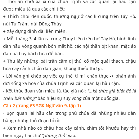
- Thói ăn chơi xa xỉ của chúa Trịnh và các quan lại hầu cận
được miêu tả qua các chi tiết:
+ Thích chơi đèn đuốc, thường ngự ở các li cung trên Tây Hồ,
núi Tử Trầm, núi Dũng Thúy.
+ Xây dựng đình đài liên miên.
+ Mỗi tháng 3, 4 lần ra cung Thụy Liên trên bờ Tây Hồ, binh lính
dàn hầu vòng quanh bốn mặt hồ, các nội thần bịt khăn, mặc áo
đàn bà bày bách hóa để bán.
+ Thu lấy những loài trân cầm dị thú, cổ mộc quái thạch, chậu
hoa cây cảnh chốn dân gian, không thiếu thứ gì.
- Lời văn ghi chép sự việc cụ thể, tỉ mỉ, chân thực -> phản ánh
đời sống xa hoa của chúa Trịnh và các quan lại hầu cận.
- Kết thúc đoạn văn miêu tả, tác giả nói:
“...kẻ thức giả biết đó là
triệu bất tường”
báo hiệu sự suy vong của một quốc gia.
Câu 2
(trang 63 SGK Ngữ văn 9, tập 1)
- Bọn quan lại hầu cần trong phủ chúa đã nhũng nhiễu dân
bằng những thủ đoạn bỉ ổi:
+ Xem nhà nào có chậu hoa cây cảnh, chim tốt khướu hay thì
biên ngay hai chữ
“phụng thủ”
vào.