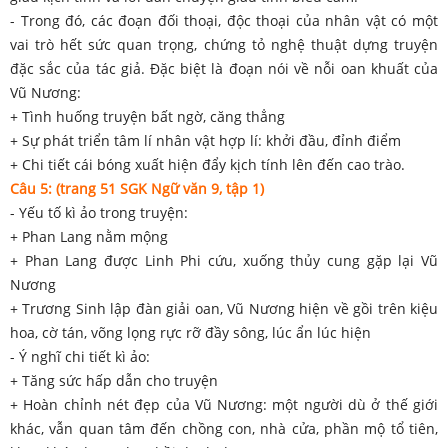
- Trong đó, các đoạn đối thoại, độc thoại của nhân vật có một
vai trò hết sức quan trọng, chứng tỏ nghệ thuật dựng truyện
đặc sắc của tác giả. Đặc biệt là đoạn nói về nỗi oan khuất của
Vũ Nương:
+ Tình huống truyện bất ngờ, căng thẳng
+ Sự phát triển tâm lí nhân vật hợp lí: khởi đầu, đỉnh điểm
+ Chi tiết cái bóng xuất hiện đẩy kịch tính lên đến cao trào.
Câu 5: (trang 51 SGK Ngữ văn 9, tập 1)
- Yếu tố kì ảo trong truyện:
+ Phan Lang nằm mộng
+ Phan Lang được Linh Phi cứu, xuống thủy cung gặp lại Vũ
Nương
+ Trương Sinh lập đàn giải oan, Vũ Nương hiện về gồi trên kiệu
hoa, cờ tán, võng lọng rực rỡ đầy sông, lúc ẩn lúc hiện
- Ý nghĩ chi tiết kì ảo:
+ Tăng sức hấp dẫn cho truyện
+ Hoàn chỉnh nét đẹp của Vũ Nương: một người dù ở thế giới
khác, vẫn quan tâm đến chồng con, nhà cửa, phần mộ tổ tiên,