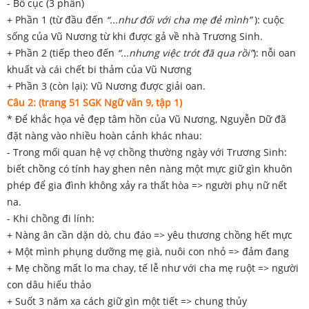
- Bố cục (3 phần)
+ Phần 1 (từ đầu đến
“...như đối với cha mẹ đẻ mình”
): cuộc
sống của Vũ Nương từ khi được gả về nhà Trương Sinh.
+ Phần 2 (tiếp theo đến
“...nhưng việc trót đã qua rồi”
): nỗi oan
khuất và cái chết bi thảm của Vũ Nương
+ Phần 3 (còn lại): Vũ Nương được giải oan.
Câu 2: (trang 51 SGK Ngữ văn 9, tập 1)
* Để khắc họa vẻ đẹp tâm hồn của Vũ Nương, Nguyễn Dữ đã
đặt nàng vào nhiều hoàn cảnh khác nhau:
- Trong mối quan hệ vợ chồng thường ngày với Trương Sinh:
biết chồng có tính hay ghen nên nàng một mực giữ gìn khuôn
phép để gia đình không xảy ra thất hòa => người phụ nữ nết
na.
- Khi chồng đi lính:
+ Nàng ân cần dặn dò, chu đáo => yêu thương chồng hết mực
+ Một mình phụng dưỡng mẹ già, nuôi con nhỏ => đảm đang
+ Mẹ chồng mất lo ma chay, tế lễ như với cha mẹ ruột => người
con dâu hiếu thảo
+ Suốt 3 năm xa cách giữ gìn một tiết => chung thủy