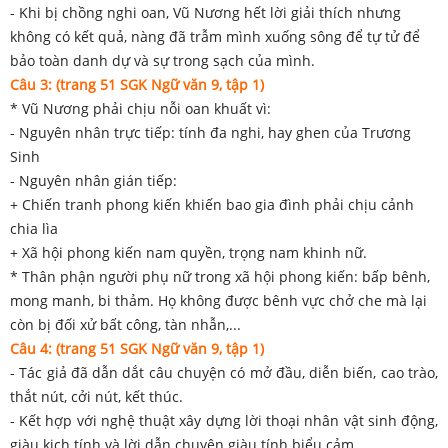
- Khi bị chồng nghi oan, Vũ Nương hết lời giải thích nhưng
không có kết quả, nàng đã trẫm mình xuống sông để tự tử để
bảo toàn danh dự và sự trong sạch của mình.
Câu 3: (trang 51 SGK Ngữ văn 9, tập 1)
* Vũ Nương phải chịu nỗi oan khuất vì:
- Nguyên nhân trực tiếp: tính đa nghi, hay ghen của Trương
Sinh
- Nguyên nhân gián tiếp:
+ Chiến tranh phong kiến khiến bao gia đình phải chịu cảnh
chia lìa
+ Xã hội phong kiến nam quyền, trọng nam khinh nữ.
* Thân phận người phụ nữ trong xã hội phong kiến: bấp bênh,
mong manh, bi thảm. Họ không được bênh vực chở che mà lại
còn bị đối xử bất công, tàn nhẫn,...
Câu 4: (trang 51 SGK Ngữ văn 9, tập 1)
- Tác giả đã dẫn dắt câu chuyện có mở đầu, diễn biến, cao trào,
thắt nút, cởi nút, kết thúc.
- Kết hợp với nghệ thuật xây dựng lời thoại nhân vật sinh động,
giàu kịch tính và lời dẫn chuyện giàu tính biểu cảm.