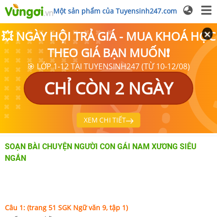
Một sản phẩm của Tuyensinh247.com
💥 NGÀY HỘI TRẢ GIÁ - MUA KHOÁ HỌC
THEO GIÁ BẠN MUỐN❗
🎯 LỚP 1-12 TẠI TUYENSINH247 (TỪ 10-12/08)
CHỈ CÒN 2 NGÀY
XEM CHI TIẾT
SOẠN BÀI CHUYỆN NGƯỜI CON GÁI NAM XƯƠNG SIÊU
NGẮN
Câu 1: (trang 51 SGK
Ngữ văn 9, tập 1)