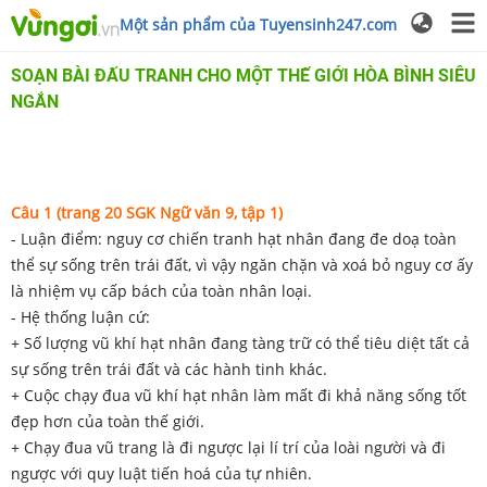
Một sản phẩm của Tuyensinh247.com
SOẠN BÀI ĐẤU TRANH CHO MỘT THẾ GIỚI HÒA BÌNH SIÊU
NGẮN
Câu
1
(trang 20 SGK Ngữ văn 9, tập 1)
- Luận điểm: nguy cơ chiến tranh hạt nhân đang đe doạ toàn
thể sự sống trên trái đất, vì vậy ngăn chặn và xoá bỏ nguy cơ ấy
là nhiệm vụ cấp bách của toàn nhân loại.
- Hệ thống luận cứ:
+ Số lượng vũ khí hạt nhân đang tàng trữ có thể tiêu diệt tất cả
sự sống trên trái đất và các hành tinh khác.
+ Cuộc chạy đua vũ khí hạt nhân làm mất đi khả năng sống tốt
đẹp hơn của toàn thế giới.
+ Chạy đua vũ trang là đi ngược lại lí trí của loài người và đi
ngược với quy luật tiến hoá của tự nhiên.