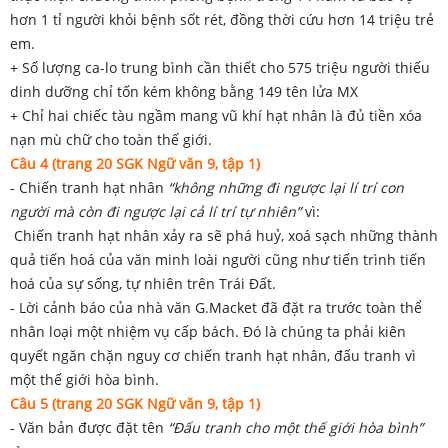
hơn 1 tỉ người khỏi bệnh sốt rét, đồng thời cứu hơn 14 triệu trẻ
em.
+ Số lượng ca-lo trung bình cần thiết cho 575 triệu người thiếu
dinh dưỡng chỉ tốn kém không bằng 149 tên lửa MX
+ Chỉ hai chiếc tàu ngầm mang vũ khí hạt nhân là đủ tiền xóa
nạn mù chữ cho toàn thế giới.
Câu 4 (trang 20 SGK Ngữ văn 9, tập 1)
- Chiến tranh hạt nhân
“không những đi ngược lại lí trí con
người mà còn đi ngược lại cả lí trí tự nhiên”
vì:
Chiến tranh hạt nhân xảy ra sẽ phá huỷ, xoá sạch những thành
quả tiến hoá của văn minh loài người cũng như tiến trình tiến
hoá của sự sống, tự nhiên trên Trái Đất.
- Lời cảnh báo của nhà văn G.Macket đã đặt ra trước toàn thể
nhân loại một nhiệm vụ cấp bách. Đó là chúng ta phải kiên
quyết ngăn chặn nguy cơ chiến tranh hạt nhân, đấu tranh vì
một thế giới hòa bình.
Câu 5 (trang 20 SGK Ngữ văn 9, tập 1)
- Văn bản được đặt tên
“Đấu tranh cho một thế giới hòa bình”