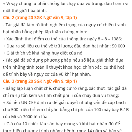
+ Vì vậy chúng ta phải chống lại chạy đua vũ trang, đấu tranh vì
một thế giới hòa bình.
Câu 2 (trang 20 SGK Ngữ văn 9, tập 1)
- Tác giả đã làm rõ tính nghiêm trọng của nguy cơ chiến tranh
hạt nhân bằng phép lập luận chứng minh:
+ Xác định thời điểm cụ thể của thông tin: ngày 8 – 8 – 1986;
+ Đưa ra số liệu cụ thể về trữ lượng đầu đạn hạt nhân: 50 000
+ Giải thích về khả năng huỷ diệt của nó
- Tác giả đã sử dụng phương pháp nêu số liệu, giải thích dựa
trên những tính toán lí thuyết khoa học, chính xác, cụ thể hoá
để trình bày về nguy cơ của vũ khí hạt nhân.
Câu 3 (trang 20 SGK Ngữ văn 9, tập 1)
-
Bằng lập luận chặt chẽ, chứng cứ rõ ràng, xác thực, tác giả đã
chỉ ra sự tốn kém và tính chất phi lí của chạy đua vũ trang:
+ Số tiền UNICEF định ra để giải quyết những vấn đề cấp bách
cho 500 triệu trẻ em chỉ gần bằng chi phí của 100 máy bay B.1B
của Mĩ và 7000 tên lửa.
+ Giá của 10 chiếc tàu sân bay mang vũ khí hạt nhân đủ để
thực hiện chương trình phòng bệnh trong 14 năm và bảo vệ