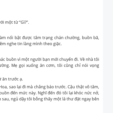
với một từ “Gì?”.
đã làm nổi bật được tâm trạng chán chường, buồn bã,
êm nghe tin làng mình theo giặc.
 buồn vì một người bạn mới chuyển đi. Về nhà tôi
ường. Mẹ gọi xuống ăn cơm, tôi cũng chỉ nói vọng
 ăn trước ạ.
Hoa, sao lại đi mà chẳng báo trước. Cậu thật vô tâm,
ng buồn đến mức này. Nghĩ đến đó tôi lại khóc nức nở,
m sau, ngủ dậy tôi bỗng thấy một lá thư đặt ngay bên