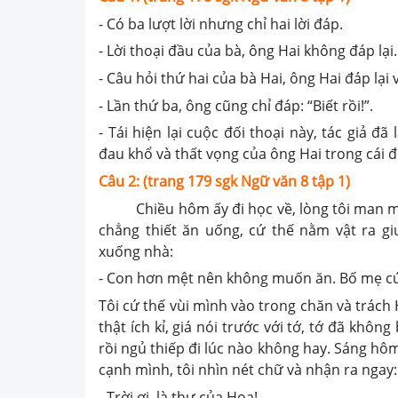
- Có ba lượt lời nhưng chỉ hai lời đáp.
- Lời thoại đầu của bà, ông Hai không đáp lại.
- Câu hỏi thứ hai của bà Hai, ông Hai đáp lại 
- Lần thứ ba, ông cũng chỉ đáp: “Biết rồi!”.
- Tái hiện lại cuộc đối thoại này, tác giả 
đau khổ và thất vọng của ông Hai trong cái đ
Câu 2: (trang 179 sgk Ngữ văn 8 tập 1)
Chiều hôm ấy đi học về, lòng tôi man mác
chẳng thiết ăn uống, cứ thế nằm vật ra gi
xuống nhà:
- Con hơn mệt nên không muốn ăn. Bố mẹ cứ
Tôi cứ thế vùi mình vào trong chăn và trách 
thật ích kỉ, giá nói trước với tớ, tớ đã khô
rồi ngủ thiếp đi lúc nào không hay. Sáng hô
cạnh mình, tôi nhìn nét chữ và nhận ra ngay:
- Trời ơi, là thư của Hoa!