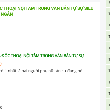
ỘC THOẠI NỘI TÂM TRONG VĂN BẢN TỰ SỰ SIÊU
NGẮN
 VÀ ĐỘC THOẠI NỘI TÂM TRONG VĂN BẢN TỰ SỰ
)
ó ít nhất là hai người phụ nữ tản cư đang nói
g.