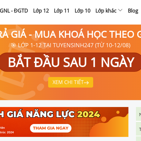
GNL - ĐGTD
Lớp 12
Lớp 11
Lớp 10
Lớp khác
Blog
RẢ GIÁ - MUA KHOÁ HỌC THEO
🎯 LỚP 1-12 TẠI TUYENSINH247 (TỪ 10-12/08)
BẮT ĐẦU SAU 1 NGÀY
XEM CHI TIẾT