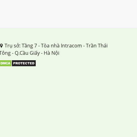
TUẦN 32
TUẦN 33
TUẦN 34
Trụ sở: Tầng 7 - Tòa nhà Intracom - Trần Thái
Tông - Q.Cầu Giấy - Hà Nội