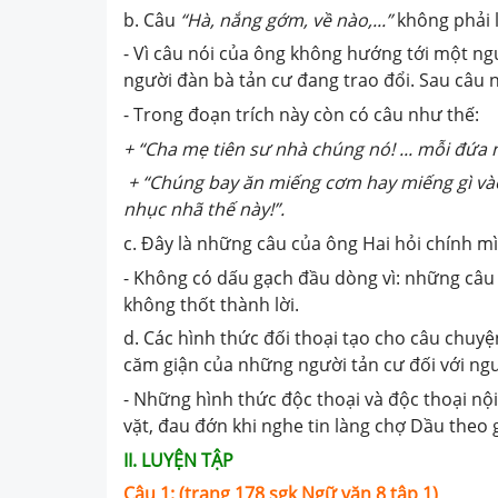
b. Câu
“Hà, nắng gớm, về nào,...”
không phải l
- Vì câu nói của ông không hướng tới một ng
người đàn bà tản cư đang trao đổi. Sau câu n
- Trong đoạn trích này còn có câu như thế:
+ “Cha mẹ tiên sư nhà chúng nó! ... mỗi đứa 
+ “Chúng bay ăn miếng cơm hay miếng gì vào
nhục nhã thế này!”.
c. Đây là những câu của ông Hai hỏi chính m
- Không có dấu gạch đầu dòng vì: những câu h
không thốt thành lời.
d. Các hình thức đối thoại tạo cho câu chuyệ
căm giận của những người tản cư đối với ng
- Những hình thức độc thoại và độc thoại nộ
vặt, đau đớn khi nghe tin làng chợ Dầu theo 
II. LUYỆN TẬP
Câu 1: (trang 178 sgk Ngữ văn 8 tập 1)