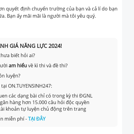
ơn quyết định chuyển trường của bạn và cả lí do bạn
ữa. Bạn ấy mãi mãi là người mà tôi yêu quý.
ÁNH GIÁ NĂNG LỰC 2024!
hưa biết hỏi ai?
gười
am hiểu
về kì thi và đề thi?
ôn luyện?
ản tại ON.TUYENSINH247:
en các dạng bài chỉ có trong kỳ thi ĐGNL
 ngân hàng hơn 15.000 câu hỏi độc quyền
 tài khoản tự luyện chủ động trên trang
n miễn phí -
TẠI ĐÂY