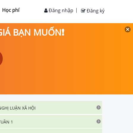
Học phí
Đăng nhập
Đăng ký
 GIÁ BẠN MUỐN❗
NGHỊ LUẬN XÃ HỘI
TUẦN 1