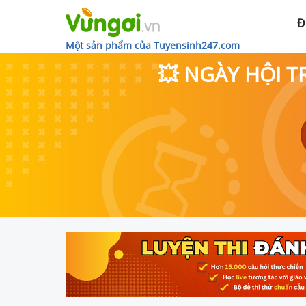
Đ
Một sản phẩm của Tuyensinh247.com
💥 NGÀY HỘI T