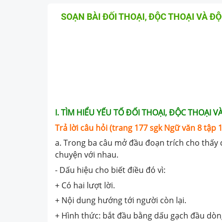
SOẠN BÀI ĐỐI THOẠI, ĐỘC THOẠI VÀ Đ
I. TÌM HIỂU YẾU TỐ ĐỐI THOẠI, ĐỘC THOẠI
Trả lời câu hỏi (trang 177 sgk Ngữ văn 8 tập 1
a. Trong ba câu mở đầu đoạn trích cho thấy c
chuyện với nhau.
- Dấu hiệu cho biết điều đó vì:
+ Có hai lượt lời.
+ Nội dung hướng tới người còn lại.
+ Hình thức: bắt đầu bằng dấu gạch đầu dòn