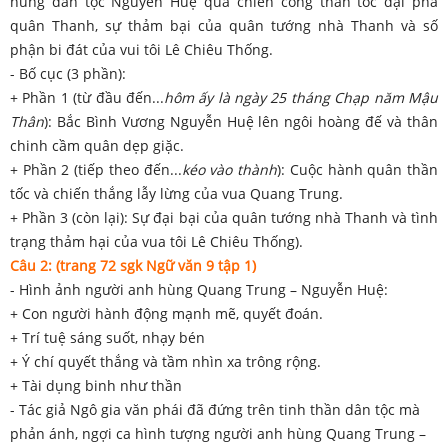
hùng dân tộc Nguyễn Huệ qua chiến công thần tốc đại phá
quân Thanh, sự thảm bại của quân tướng nhà Thanh và số
phận bi đát của vui tôi Lê Chiêu Thống.
- Bố cục (3 phần):
+ Phần 1 (từ đầu đến...
hôm ấy là ngày 25 tháng Chạp năm Mậu
Thân
): Bắc Bình Vương Nguyễn Huệ lên ngôi hoàng đế và thân
chinh cầm quân dẹp giặc.
+ Phần 2 (tiếp theo đến...
kéo vào thành
): Cuộc hành quân thần
tốc và chiến thắng lẫy lừng của vua Quang Trung.
+ Phần 3 (còn lại): Sự đại bại của quân tướng nhà Thanh và tình
trạng thảm hại của vua tôi Lê Chiêu Thống).
Câu 2: (trang 72 sgk Ngữ văn 9 tập 1)
- Hình ảnh người anh hùng Quang Trung – Nguyễn Huệ:
+ Con người hành động mạnh mẽ, quyết đoán.
+ Trí tuệ sáng suốt, nhạy bén
+ Ý chí quyết thắng và tầm nhìn xa trông rộng.
+ Tài dụng binh như thần
- Tác giả Ngô gia văn phái đã đứng trên tinh thần dân tộc mà
phản ánh, ngợi ca hình tượng người anh hùng Quang Trung –