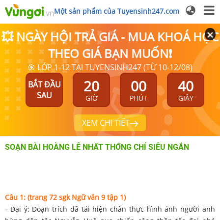
Một sản phẩm của Tuyensinh247.com
💥 NGÀY HỘI TRẢ GIÁ - MUA KHOÁ HỌC
THEO GIÁ BẠN MUỐN❗
🎯 LỚP 1-12 TẠI TUYENSINH247 (TỪ 10-12/08)
20
00
40
BẮT ĐẦU
SAU
GIỜ
PHÚT
GIÂY
XEM CHI TIẾT
SOẠN BÀI HOÀNG LÊ NHẤT THỐNG CHÍ SIÊU NGẮN
Câu 1: (trang 72 sgk Ngữ văn 9 tập 1)
- Đại ý: Đoạn trích đã tái hiện chân thực hình ảnh người anh