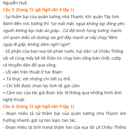
Nguyễn Huệ.
Câu 3: (trang 72 sgk Ngữ văn 9 tập 1)
- Sự thảm bại của quân tướng nhà Thanh: Khi quân Tây Sơn
đánh đến nơi, tướng thì
“sợ mất mật, ngựa không kịp đóng yên,
người không kịp mặc áo giáp… Cả đội binh hùng tướng mạnh,
chỉ quen diễu võ dương oai giờ đây mạnh ai nấy chạy,“đêm
ngày đi gấp, không dám nghỉ ngơi”.
- Số phận của bọn vua tôi phản nước, hại dân: Lê Chiêu Thống
vội vã cùng mấy bề tôi thân tín chạy bán sống bán chết, cướp
cả thuyền dân để qua sông.
- Lối văn trần thuật ở hai đoạn:
+ Tả thực, với những chi tiết cụ thể.
+ Chi tiết được chọn lọc tinh tế, gợi cảm.
+ Cảm xúc của tác giả được bộc lộ thông qua những hình ảnh
nghệ thuật.
Câu 4: (trang 72 sgk Ngữ văn 9 tập 1)
- Đoạn miêu tả sử thảm bại của quân tướng nhà Thanh âm
hưởng nhanh, gợi sự tán loạn, tan tác.
- Đoạn miêu tả tình trạng thảm hại của vua tôi Lê Chiêu Thống