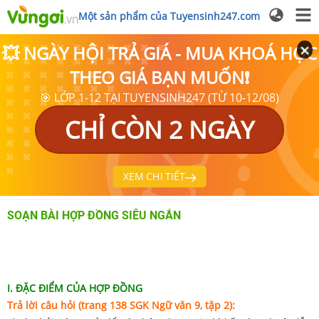
Một sản phẩm của Tuyensinh247.com
💥 NGÀY HỘI TRẢ GIÁ - MUA KHOÁ HỌC
THEO GIÁ BẠN MUỐN❗
🎯 LỚP 1-12 TẠI TUYENSINH247 (TỪ 10-12/08)
CHỈ CÒN 2 NGÀY
XEM CHI TIẾT
SOẠN BÀI HỢP ĐỒNG SIÊU NGẮN
I. ĐẶC ĐIỂM CỦA HỢP ĐỒNG
Trả lời câu hỏi (trang 138 SGK Ngữ văn 9, tập 2):