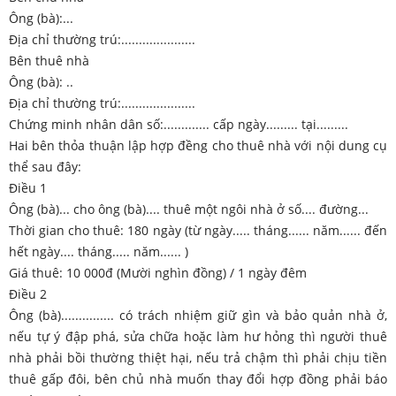
Ông (bà):...
Địa chỉ thường trú:.....................
Bên thuê nhà
Ông (bà): ..
Địa chỉ thường trú:.....................
Chứng minh nhân dân số:............. cấp ngày......... tại.........
Hai bên thỏa thuận lập hợp đềng cho thuê nhà với nội dung cụ
thể sau đây:
Điều 1
Ông (bà)... cho ông (bà).... thuê một ngôi nhà ở số.... đường...
Thời gian cho thuê: 180 ngày (từ ngày..... tháng...... năm...... đến
hết ngày.... tháng..... năm...... )
Giá thuê: 10 000đ (Mười nghìn đồng) / 1 ngày đêm
Điều 2
Ông (bà)............... có trách nhiệm giữ gìn và bảo quản nhà ở,
nếu tự ý đập phá, sửa chữa hoặc làm hư hỏng thì người thuê
nhà phải bồi thường thiệt hại, nếu trả chậm thì phải chịu tiền
thuê gấp đôi, bên chủ nhà muốn thay đổi hợp đồng phải báo