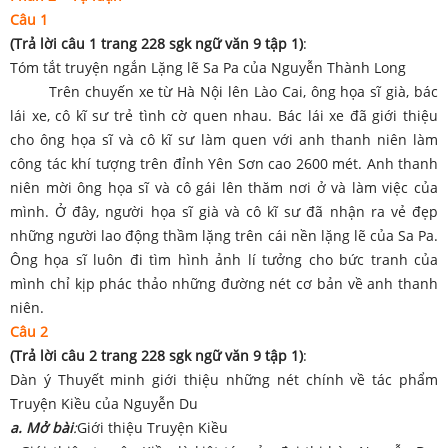
Câu 1
(Trả lời câu 1 trang 228 sgk ngữ văn 9 tập 1)
:
Tóm tắt truyện ngắn Lặng lẽ Sa Pa của Nguyễn Thành Long
Trên chuyến xe từ Hà Nội lên Lào Cai, ông họa sĩ già, bác
lái xe, cô kĩ sư trẻ tình cờ quen nhau. Bác lái xe đã giới thiệu
cho ông họa sĩ và cô kĩ sư làm quen với anh thanh niên làm
công tác khí tượng trên đỉnh Yên Sơn cao 2600 mét. Anh thanh
niên mời ông họa sĩ và cô gái lên thăm nơi ở và làm việc của
mình. Ở đây, người họa sĩ già và cô kĩ sư đã nhận ra vẻ đẹp
những người lao động thầm lặng trên cái nền lặng lẽ của Sa Pa.
Ông họa sĩ luôn đi tìm hình ảnh lí tưởng cho bức tranh của
mình chỉ kịp phác thảo những đường nét cơ bản về anh thanh
niên.
Câu 2
(Trả lời câu 2 trang 228 sgk ngữ văn 9 tập 1)
:
Dàn ý Thuyết minh giới thiệu những nét chính về tác phẩm
Truyện Kiều của Nguyễn Du
a. Mở bài
:
Giới thiệu Truyện Kiều