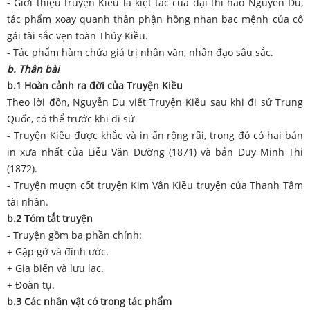
- Giới thiệu truyện Kiều là kiệt tác của đại thi hào Nguyễn Du,
tác phẩm xoay quanh thân phận hồng nhan bạc mệnh của cô
gái tài sắc vẹn toàn Thúy Kiều.
- Tác phẩm hàm chứa giá trị nhân văn, nhân đạo sâu sắc.
b. Thân bài
b.1 Hoàn cảnh ra đời của Truyện Kiều
Theo lời đồn, Nguyễn Du viết Truyện Kiều sau khi đi sứ Trung
Quốc, có thể trước khi đi sứ
- Truyện Kiều được khắc và in ấn rộng rãi, trong đó có hai bản
in xưa nhất của Liễu Văn Đường (1871) và bản Duy Minh Thi
(1872).
- Truyện mượn cốt truyện Kim Vân Kiều truyện của Thanh Tâm
tài nhân.
b.2 Tóm tắt truyện
- Truyện gồm ba phần chính:
+ Gặp gỡ và đính ước.
+ Gia biến và lưu lạc.
+ Đoàn tụ.
b.3 Các nhân vật có trong tác phẩm