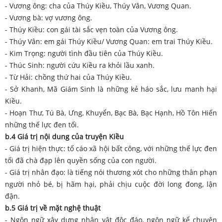
- Vương ông: cha của Thúy Kiều, Thúy Vân, Vương Quan.
- Vương bà: vợ vương ông.
- Thúy Kiều: con gái tài sắc vẹn toàn của Vương ông.
- Thúy Vân: em gái Thúy Kiều/ Vương Quan: em trai Thúy Kiều.
- Kim Trọng: người tình đầu tiên của Thúy Kiều.
- Thúc Sinh: người cứu Kiều ra khỏi lầu xanh.
- Từ Hải: chồng thứ hai của Thúy Kiều.
- Sở Khanh, Mã Giám Sinh là những kẻ háo sắc, lưu manh hại
Kiều.
- Hoạn Thư, Tú Bà, Ưng, Khuyển, Bạc Bà, Bạc Hạnh, Hồ Tôn Hiến
những thế lực đen tối.
b.4 Giá trị nội dung của truyện Kiều
- Giá trị hiện thực: tố cáo xã hội bất công, với những thế lực đen
tối đã chà đạp lên quyền sống của con người.
- Giá trị nhân đạo: là tiếng nói thương xót cho những thân phạn
người nhỏ bé, bị hãm hại, phải chịu cuộc đời long đong, lận
đận.
b.5 Giá trị về mặt nghệ thuật
- Ngôn ngữ xây dựng nhân vật độc đáo, ngôn ngữ kể chuyện