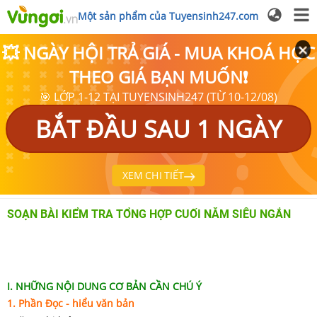
Một sản phẩm của Tuyensinh247.com
💥 NGÀY HỘI TRẢ GIÁ - MUA KHOÁ HỌC
THEO GIÁ BẠN MUỐN❗
🎯 LỚP 1-12 TẠI TUYENSINH247 (TỪ 10-12/08)
BẮT ĐẦU SAU 1 NGÀY
XEM CHI TIẾT
SOẠN BÀI KIỂM TRA TỔNG HỢP CUỐI NĂM SIÊU NGẮN
I. NHỮNG NỘI DUNG CƠ BẢN CẦN CHÚ Ý
1. Phần Đọc - hiểu văn bản