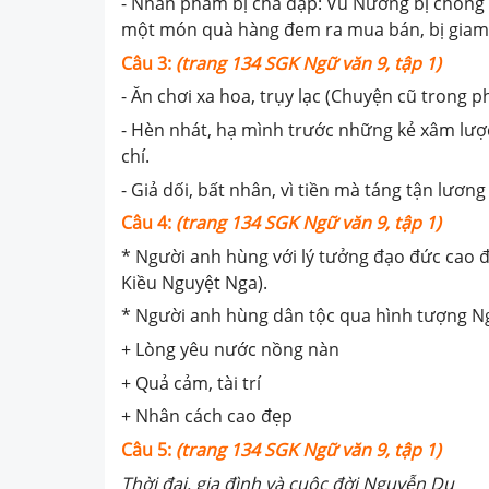
- Nhân phẩm bị chà đạp: Vũ Nương bị chồng n
một món quà hàng đem ra mua bán, bị giam 
Câu 3:
(trang 134 SGK Ngữ văn 9, tập 1)
- Ăn chơi xa hoa, trụy lạc (Chuyện cũ trong p
- Hèn nhát, hạ mình trước những kẻ xâm lượ
chí.
- Giả dối, bất nhân, vì tiền mà táng tận lươ
Câu 4:
(trang 134 SGK Ngữ văn 9, tập 1)
* Người anh hùng với lý tưởng đạo đức cao 
Kiều Nguyệt Nga).
* Người anh hùng dân tộc qua hình tượng N
+ Lòng yêu nước nồng nàn
+ Quả cảm, tài trí
+ Nhân cách cao đẹp
Câu 5:
(trang 134 SGK Ngữ văn 9, tập 1)
Thời đại, gia đình và cuộc đời Nguyễn Du