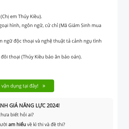
(Chị em Thúy Kiều).
goại hình, ngôn ngữ, cử chỉ (Mã Giám Sinh mua
n ngữ độc thoại và nghệ thuật tả cảnh ngụ tình
đôi thoại (Thúy Kiều báo ân báo oán).
 vận dụng tại đây!
ÁNH GIÁ NĂNG LỰC 2024!
hưa biết hỏi ai?
gười
am hiểu
về kì thi và đề thi?