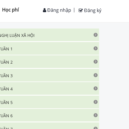
Học phí
Đăng nhập
Đăng ký
NGHỊ LUẬN XÃ HỘI
TUẦN 1
TUẦN 2
TUẦN 3
TUẦN 4
TUẦN 5
TUẦN 6