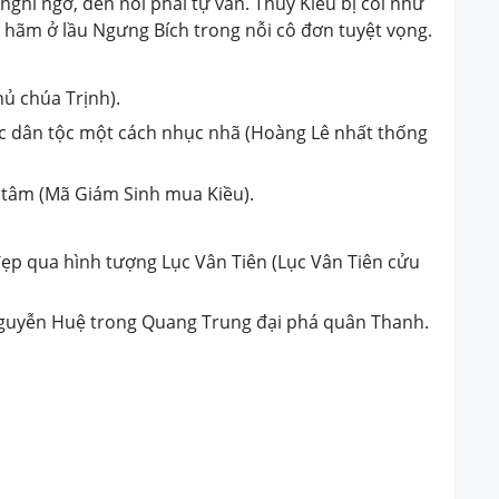
ghi ngờ, đến nỗi phải tự vẫn. Thúy Kiều bị coi như
hãm ở lầu Ngưng Bích trong nỗi cô đơn tuyệt vọng.
hủ chúa Trịnh).
c dân tộc một cách nhục nhã (Hoàng Lê nhất thống
ng tâm (Mã Giám Sinh mua Kiều).
đẹp qua hình tượng Lục Vân Tiên (Lục Vân Tiên cửu
guyễn Huệ trong Quang Trung đại phá quân Thanh.