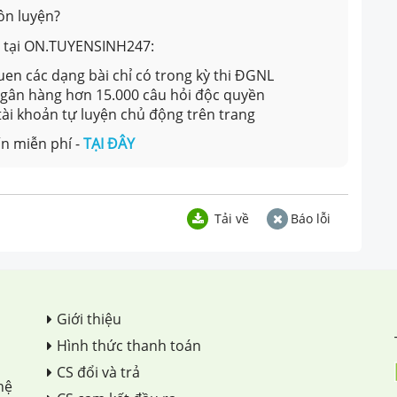
ôn luyện?
ản tại ON.TUYENSINH247:
en các dạng bài chỉ có trong kỳ thi ĐGNL
 ngân hàng hơn 15.000 câu hỏi độc quyền
 tài khoản tự luyện chủ động trên trang
n miễn phí -
TẠI ĐÂY
Tải về
Báo lỗi
Giới thiệu
Hình thức thanh toán
CS đổi và trả
hệ