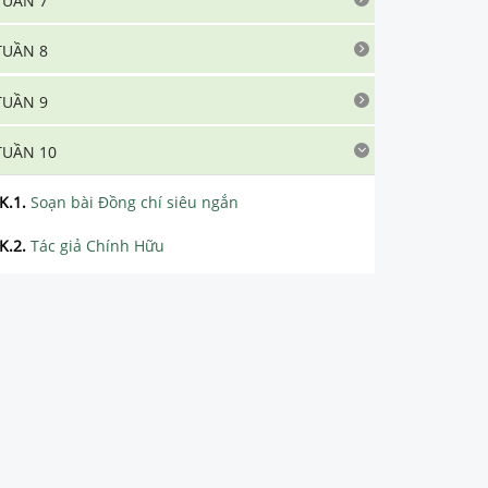
TUẦN 7
TUẦN 8
TUẦN 9
TUẦN 10
K.1
.
Soạn bài Đồng chí siêu ngắn
K.2
.
Tác giả Chính Hữu
K.3
.
Tìm hiểu chung về tác phẩm Đồng chí
K.4
.
Phân tích chi tiết tác phẩm Đồng chí
K.5
.
Tổng hợp các bài văn mẫu hay nhất về tác phẩm Đồng chí
K.6
.
Tổng hợp các đoạn văn mẫu hay nhất về tác phẩm Đồng chí
K.7
.
Soạn bài Bài thơ về tiểu đội xe không kính siêu ngắn