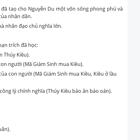
hiều đã taọ cho Nguyễn Du một vốn sống phong phú và
của nhân dân.
hà nhân đạo chủ nghĩa lớn.
oạn trích đã học:
m Thúy Kiều).
 con người (Mã Giám Sinh mua Kiều).
của con người (Mã Giám Sinh mua Kiều, Kiều ở lầu
ông lý chính nghĩa (Thúy Kiều báo ân báo oán).
uân).