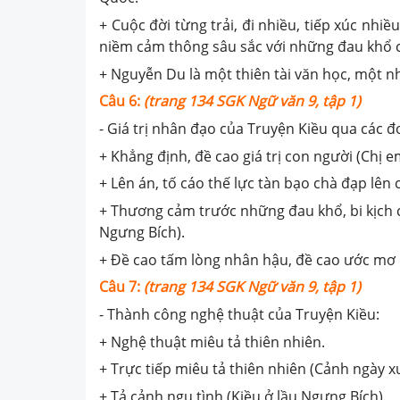
+ Cuộc đời từng trải, đi nhiều, tiếp xúc n
niềm cảm thông sâu sắc với những đau khổ 
+ Nguyễn Du là một thiên tài văn học, một n
Câu 6:
(trang 134 SGK Ngữ văn 9, tập 1)
- Giá trị nhân đạo của Truyện Kiều qua các đ
+ Khẳng định, đề cao giá trị con người (Chị e
+ Lên án, tố cáo thế lực tàn bạo chà đạp lên
+ Thương cảm trước những đau khổ, bi kịch 
Ngưng Bích).
+ Đề cao tấm lòng nhân hậu, đề cao ước mơ c
Câu 7:
(trang 134 SGK Ngữ văn 9, tập 1)
- Thành công nghệ thuật của Truyện Kiều:
+ Nghệ thuật miêu tả thiên nhiên.
+ Trực tiếp miêu tả thiên nhiên (Cảnh ngày x
+ Tả cảnh ngụ tình (Kiều ở lầu Ngưng Bích).