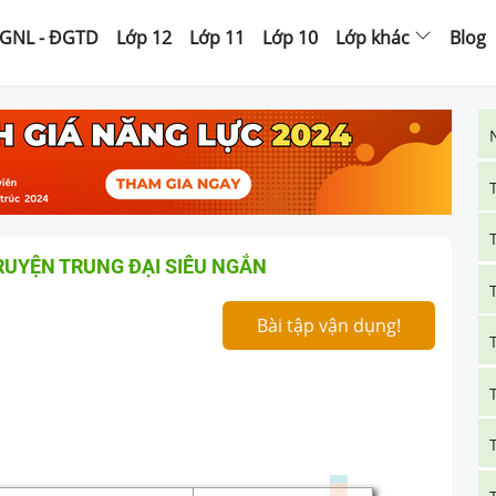
GNL - ĐGTD
Lớp 12
Lớp 11
Lớp 10
Lớp khác
Blog
RUYỆN TRUNG ĐẠI SIÊU NGẮN
Bài tập vận dụng!