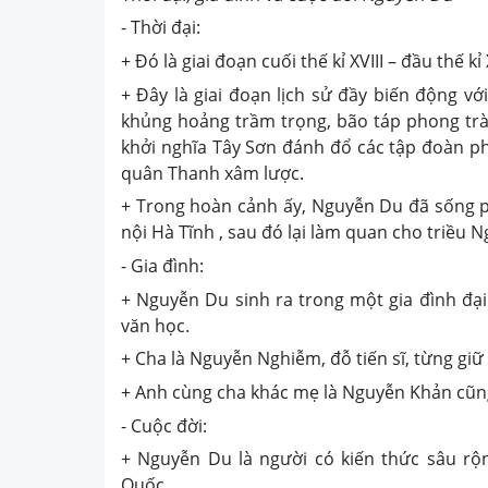
- Thời đại:
+ Đó là giai đoạn cuối thế kỉ XVIII – đầu thế kỉ
+ Đây là giai đoạn lịch sử đầy biến động v
khủng hoảng trầm trọng, bão táp phong trào
khởi nghĩa Tây Sơn đánh đổ các tập đoàn ph
quân Thanh xâm lược.
+ Trong hoàn cảnh ấy, Nguyễn Du đã sống ph
nội Hà Tĩnh , sau đó lại làm quan cho triều 
- Gia đình:
+ Nguyễn Du sinh ra trong một gia đình đại
văn học.
+ Cha là Nguyễn Nghiễm, đỗ tiến sĩ, từng giữ
+ Anh cùng cha khác mẹ là Nguyễn Khản cũng 
- Cuộc đời:
+ Nguyễn Du là người có kiến thức sâu rộ
Quốc.