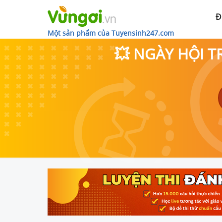
Đ
Một sản phẩm của Tuyensinh247.com
💥 NGÀY HỘI T