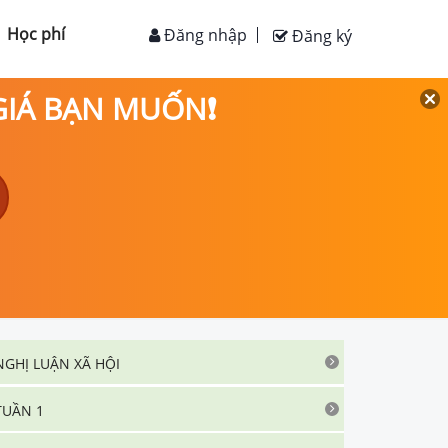
Học phí
Đăng nhập
Đăng ký
 GIÁ BẠN MUỐN❗
NGHỊ LUẬN XÃ HỘI
TUẦN 1