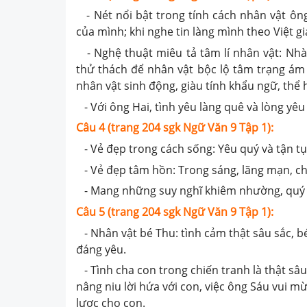
- Nét nổi bật trong tính cách nhân vật ông
của mình; khi nghe tin làng mình theo Việt g
- Nghệ thuật miêu tả tâm lí nhân vật: Nhà
thử thách để nhân vật bộc lộ tâm trạng ám 
nhân vật sinh động, giàu tính khẩu ngữ, thể 
- Với ông Hai, tình yêu làng quê và lòng yê
Câu 4 (trang 204 sgk Ngữ Văn 9 Tập 1):
- Vẻ đẹp trong cách sống: Yêu quý và tận tụy 
- Vẻ đẹp tâm hồn: Trong sáng, lãng mạn, ch
- Mang những suy nghĩ khiêm nhường, quý t
Câu 5 (trang 204 sgk Ngữ Văn 9 Tập 1):
- Nhân vật bé Thu: tình cảm thật sâu sắc, b
đáng yêu.
- Tình cha con trong chiến tranh là thật sâu
nâng niu lời hứa với con, việc ông Sáu vui m
lược cho con.