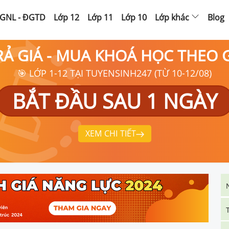
GNL - ĐGTD
Lớp 12
Lớp 11
Lớp 10
Lớp khác
Blog
RẢ GIÁ - MUA KHOÁ HỌC THEO
🎯 LỚP 1-12 TẠI TUYENSINH247 (TỪ 10-12/08)
BẮT ĐẦU SAU 1 NGÀY
XEM CHI TIẾT