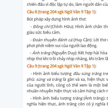
chiến đấu vì độc lập tự do, làm người dân c
Câu 8 (trang 204 sgk Ngữ Văn 9 Tập 1):
Bút pháp xây dựng hình ảnh thơ:
-
Đồng chí
(Chính Hữu): Hình ảnh chân thự
giàu sức biểu cảm.
-
Đoàn thuyền đánh cá
(Huy Cận): Lời thơ
phơi phới niềm vui của người lao động.
-
Ánh trăng
(Nguyễn Duy): Kết hợp hài hòa g
nhịp thơ khi trôi chảy nhịp nhàng, khi trầm l
Câu 9 (trang 204 sgk Ngữ Văn 9 Tập 1):
- Hình ảnh biểu tượng
đầu súng trăng tr
phú:
súng và trăng
là gần và xa, hiện thực
của người lính, cũng có thể xem là một bi
nhuần nhuyễn hiện thực và cảm hứng cách 
- Hình ảnh biểu tượng
trăng
(Ánh trăng): 
nghĩa hiện thực, ánh trăng còn có ý nghĩa 