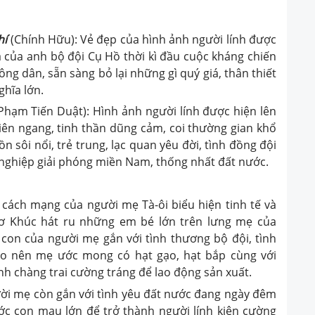
hí
(Chính Hữu): Vẻ đẹp của hình ảnh người lính được
ả của anh bộ đội Cụ Hồ thời kì đầu cuộc kháng chiến
ng dân, sẵn sàng bỏ lại những gì quý giá, thân thiết
ghĩa lớn.
Phạm Tiến Duật): Hình ảnh người lính được hiện lên
hiên ngang, tinh thần dũng cảm, coi thường gian khổ
 sôi nổi, trẻ trung, lạc quan yêu đời, tình đồng đội
ự nghiệp giải phóng miền Nam, thống nhất đất nước.
i cách mạng của người mẹ Tà-ôi biểu hiện tinh tế và
hơ Khúc hát ru những em bé lớn trên lưng mẹ của
con của người mẹ gắn với tình thương bộ đội, tình
ho nên mẹ ước mong có hạt gạo, hạt bắp cùng với
 chàng trai cường tráng để lao động sản xuất.
ời mẹ còn gắn với tình yêu đất nước đang ngày đêm
c con mau lớn để trở thành người lính kiên cường