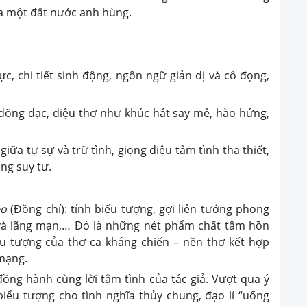
ủa một đất nước anh hùng.
c, chi tiết sinh động, ngôn ngữ giản dị và cô đọng,
 dõng dạc, điệu thơ như khúc hát say mê, hào hứng,
iữa tự sự và trữ tình, giọng điệu tâm tình tha thiết,
ắng suy tư.
eo
(Đồng chí): tính biểu tượng, gợi liên tưởng phong
 và lãng mạn,… Đó là những nét phẩm chất tâm hồn
ểu tượng của thơ ca kháng chiến – nền thơ kết hợp
mạng.
đồng hành cùng lời tâm tình của tác giả. Vượt qua ý
biểu tượng cho tình nghĩa thủy chung, đạo lí “uống