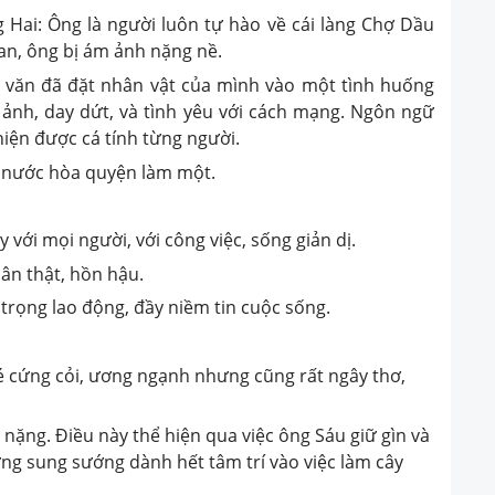
 Hai: Ông là người luôn tự hào về cái làng Chợ Dầu
ian, ông bị ám ảnh nặng nề.
 văn đã đặt nhân vật của mình vào một tình huống
ảnh, day dứt, và tình yêu với cách mạng. Ngôn ngữ
hiện được cá tính từng người.
u nước hòa quyện làm một.
với mọi người, với công việc, sống giản dị.
ân thật, hồn hậu.
rọng lao động, đầy niềm tin cuộc sống.
é cứng cỏi, ương ngạnh nhưng cũng rất ngây thơ,
 nặng. Điều này thể hiện qua việc ông Sáu giữ gìn và
ừng sung sướng dành hết tâm trí vào việc làm cây