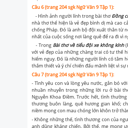
Câu 6 (trang 204 sgk Ngữ Văn 9 Tập 1):
- Hình ảnh người lính trong bài thơ
Đồng c
nhà thơ thể hiện là vẻ đẹp bình dị mà cao c
chống Pháp. Đó là anh bộ đội xuất thân từ nô
nhất của cuộc sống nơi làng quê để ra đi vì n
- Trong
Bài thơ về tiểu đội xe không kính
(
với vẻ đẹp của những chàng trai có tư thế 
hiểm nguy. Đó là những người lính có tâm hồn
thắm thiết và ý chí chiến đấu mãnh liệt vì s
Câu 7 (trang 204 sgk Ngữ Văn 9 Tập 1):
- Tình yêu con và lòng yêu nước, gắn bó vớ
nhuần nhuyễn trong những lời ru ở bài t
Nguyễn Khoa Điềm. Trước hết, tình thường 
thương buôn làng, quê hương gian khổ; c
niềm mong con mau chóng lớn khôn trở thành
- Không những thế, tình thương con của ngư
anh dũng kháng chiến. Bởi thế, mẹ mong ướ