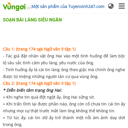
Một sản phẩm của Tuyensinh247.com
SOẠN BÀI LÀNG SIÊU NGẮN
Câu 1: (trang 174 sgk Ngữ văn 9 tập 1)
- Tác giả đặt nhân vật ông Hai vào một tình huống để làm bộc
lộ sâu sắc tình cảm yêu làng, yêu nước của ông.
- Tình huống ấy là cái tin làng ông theo giặc mà chính ông nghe
được từ miệng những người tản cư qua vùng ông.
Câu 2: (trang 174 sgk Ngữ văn 9 tập 1)
* Diễn biến tâm trạng ông Hai:
+ Khi nghe tin quá đột ngột ấy, ông Hai sững sờ.
+ Khi trấn tĩnh lại được phần nào, ông còn cố chưa tin cái tin ấy
nhưng mọi sự thật trước mắt làm ông không thể không tin.
+ Từ lúc ấy, cái tin dữ ấy trở thành một nỗi ám ảnh day dứt
trong ông.