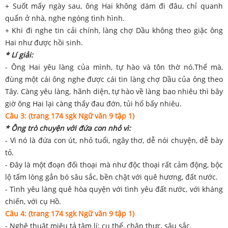
+ Suốt mấy ngày sau, ông Hai không dám đi đâu, chỉ quanh
quẩn ở nhà, nghe ngóng tình hình.
+ Khi đi nghe tin cải chính, làng chợ Dầu không theo giặc ông
Hai như được hồi sinh.
* Lí giải:
- Ông Hai yêu làng của mình, tự hào và tôn thờ nó.Thế mà,
đùng một cái ông nghe được cái tin làng chợ Dầu của ông theo
Tây. Càng yêu làng, hãnh diện, tự hào về làng bao nhiêu thì bây
giờ ông Hai lại càng thấy đau đớn, tủi hổ bấy nhiêu.
Câu 3: (trang 174 sgk Ngữ văn 9 tập 1)
* Ông trò chuyện với đứa con nhỏ vì:
- Vì nó là đứa con út, nhỏ tuổi, ngây thơ, dễ nói chuyện, dễ bày
tỏ.
- Đây là một đoạn đối thoại mà như độc thoại rất cảm động, bộc
lộ tấm lòng gắn bó sâu sắc, bền chặt với quê hương, đất nước.
- Tình yêu làng quê hòa quyện với tình yêu đất nước, với kháng
chiến, với cụ Hồ.
Câu 4: (trang 174 sgk Ngữ văn 9 tập 1)
- Nghệ thuật miêu tả tâm lí: cụ thể, chân thực, sâu sắc.