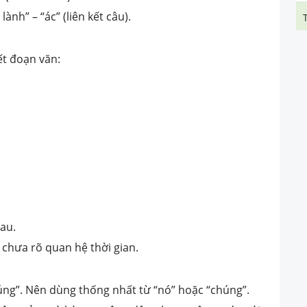
lành” – “ác” (liên kết câu).
ết đoạn văn:
hau.
chưa rõ quan hệ thời gian.
chúng”. Nên dùng thống nhất từ “nó” hoặc “chúng”.