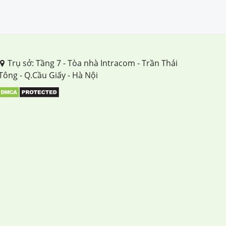
TUẦN 23
TUẦN 24
TUẦN 25
Trụ sở: Tầng 7 - Tòa nhà Intracom - Trần Thái
Tông - Q.Cầu Giấy - Hà Nội
TUẦN 26
TUẦN 27
TUẦN 28
TUẦN 29
TUẦN 30
TUẦN 31
TUẦN 32