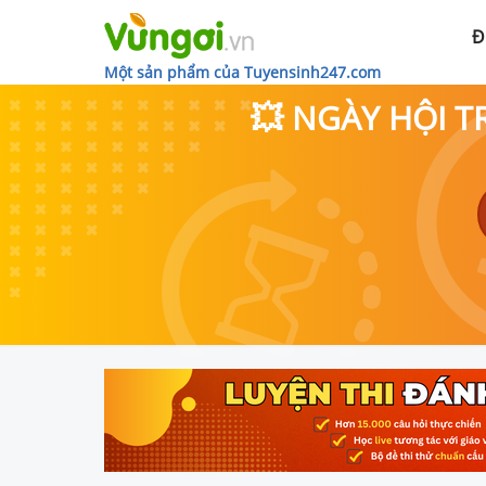
Đ
Một sản phẩm của Tuyensinh247.com
💥 NGÀY HỘI T