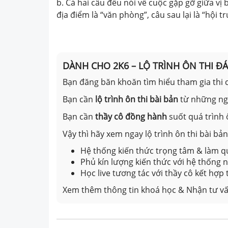
b. Cả hai câu đều nói về cuộc gặp gỡ giữa v
địa điểm là “văn phòng”, câu sau lại là “hội t
DÀNH CHO 2K6 – LỘ TRÌNH ÔN THI Đ
Bạn đăng băn khoăn tìm hiểu tham gia thi c
Bạn cần
lộ trình ôn thi bài bản
từ những n
Bạn cần
thầy cô đồng hành
suốt quá trình 
Vậy thì hãy xem ngay lộ trình ôn thi bài b
Hệ thống kiến thức trọng tâm & làm qu
Phủ kín lượng kiến thức với hệ thống
Học live tương tác với thầy cô kết hợp
Xem thêm thông tin khoá học & Nhận tư vấ