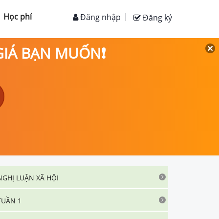
Học phí
Đăng nhập
Đăng ký
 GIÁ BẠN MUỐN❗
NGHỊ LUẬN XÃ HỘI
TUẦN 1