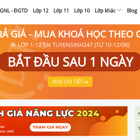
GNL - ĐGTD
Lớp 12
Lớp 11
Lớp 10
Lớp khác
Blog
RẢ GIÁ - MUA KHOÁ HỌC THEO
🎯 LỚP 1-12 TẠI TUYENSINH247 (TỪ 10-12/08)
BẮT ĐẦU SAU 1 NGÀY
XEM CHI TIẾT