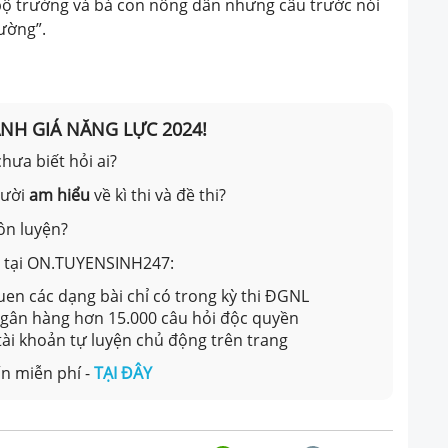
ị bộ trưởng và bà con nông dân nhưng câu trước nói
rường”.
ÁNH GIÁ NĂNG LỰC 2024!
hưa biết hỏi ai?
gười
am hiểu
về kì thi và đề thi?
ôn luyện?
ản tại ON.TUYENSINH247:
en các dạng bài chỉ có trong kỳ thi ĐGNL
 ngân hàng hơn 15.000 câu hỏi độc quyền
 tài khoản tự luyện chủ động trên trang
n miễn phí -
TẠI ĐÂY