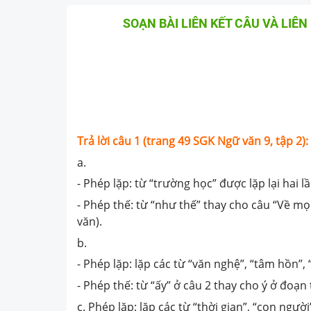
SOẠN BÀI LIÊN KẾT CÂU VÀ LIÊN
Trả lời câu 1 (trang 49 SGK Ngữ văn 9, tập 2):
a.
- Phép lặp: từ “trường học” được lặp lại hai lầ
- Phép thế: từ “như thế” thay cho câu “Về mọ
văn).
b.
- Phép lặp: lặp các từ “văn nghệ”, “tâm hồn”, 
- Phép thế: từ “ấy” ở câu 2 thay cho ý ở đoạn 
c. Phép lặp: lặp các từ “thời gian”, “con người”