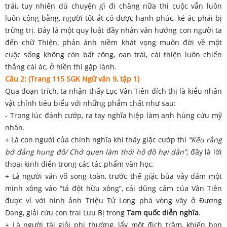
trái, tuy nhiên dù chuyện gì đi chăng nữa thì cuộc vẫn luôn
luôn công bằng, người tốt ắt có được hạnh phúc, kẻ ác phải bị
trừng trị. Đây là một quy luật đầy nhân văn hướng con người ta
đến chữ Thiện, phản ánh niềm khát vọng muôn đời về một
cuộc sống không còn bất công, oan trái, cái thiện luôn chiến
thắng cái ác, ở hiền thì gặp lành.
Câu 2: (Trang 115 SGK Ngữ văn 9, tập 1)
Qua đoạn trích, ta nhận thấy Lục Vân Tiên đích thị là kiểu nhân
vật chính tiêu biểu với những phẩm chất như sau:
- Trong lúc đánh cướp, ra tay nghĩa hiệp làm anh hùng cứu mỹ
nhân.
+ Là con người của chính nghĩa khi thấy giặc cướp thì
“Kêu rằng
bớ đảng hung đồ/
Chớ quen làm thói hồ đồ hại dân”,
đây là lời
thoại kinh điển trong các tác phẩm văn học.
+ Là người văn võ song toàn, trước thế giặc bủa vây dám một
mình xông vào “tả đột hữu xông”, cái dũng cảm của Vân Tiên
được ví với hình ảnh Triệu Tử Long phá vòng vây ở Đương
Dang, giải cứu con trai Lưu Bị trong
Tam quốc diễn nghĩa
.
+ Là người tài giỏi phi thường, lấy một địch trăm, khiến bọn