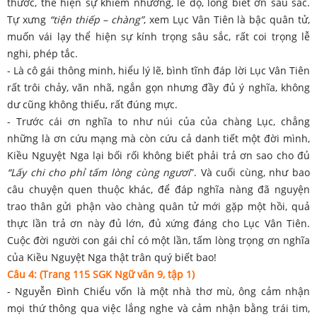
thước, thể hiện sự khiêm nhường, lễ độ, lòng biết ơn sâu sắc.
Tự xưng
“tiện thiếp – chàng”
, xem Lục Vân Tiên là bậc quân tử,
muốn vái lạy thể hiện sự kính trọng sâu sắc, rất coi trọng lễ
nghi, phép tắc.
- Là cô gái thông minh, hiểu lý lẽ, bình tĩnh đáp lời Lục Vân Tiên
rất trôi chảy, văn nhã, ngắn gọn nhưng đầy đủ ý nghĩa, không
dư cũng không thiếu, rất đúng mực.
- Trước cái ơn nghĩa to như núi của của chàng Lục, chẳng
những là ơn cứu mạng mà còn cứu cả danh tiết một đời mình,
Kiều Nguyệt Nga lại bối rối không biết phải trả ơn sao cho đủ
“Lấy chi cho phỉ tấm lòng cùng ngươi
”. Và cuối cùng, như bao
câu chuyện quen thuộc khác, để đáp nghĩa nàng đã nguyện
trao thân gửi phận vào chàng quân tử mới gặp một hồi, quả
thực lần trả ơn này đủ lớn, đủ xứng đáng cho Lục Vân Tiên.
Cuộc đời người con gái chỉ có một lần, tấm lòng trọng ơn nghĩa
của Kiều Nguyệt Nga thật trân quý biết bao!
Câu 4: (Trang 115 SGK Ngữ văn 9, tập 1)
- Nguyễn Đình Chiểu vốn là một nhà thơ mù, ông cảm nhận
mọi thứ thông qua việc lắng nghe và cảm nhận bằng trái tim,