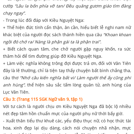
cướp
“Lâu la bốn phía vỡ tan/ Đều quăng gươm giáo tìm đàng
chạy ngay”.
- Trong lúc đối đáp với Kiều Nguyệt Nga:
+ Thể hiện đức tính cẩn thận, ân cần, hiểu biết lễ nghi nam nữ
khác biệt của người đọc sách thánh hiền qua câu
“Khoan khoan
ngồi đó chớ ra/ Nàng là phận gái ta là phận trai”.
+ Biết cách quan tâm, che chở người gặp nguy khốn, ra sức
thăm hỏi để tìm đường giúp đỡ Kiều Nguyệt Nga.
+ Làm việc nghĩa không trông đợi được trả ơn, đối với Vân Tiên
đây là lẽ thường, chỉ là tiện tay thấy chuyện bất bình chẳng tha,
câu thơ
“Nhớ câu kiến nghĩa bất vi/ Làm người thế ấy cũng phi
anh hùng”
, thể hiện sâu sắc tấm lòng quân tử, anh hùng của
Lục Vân Tiên.
Câu 3: (Trang 115 SGK Ngữ văn 9, tập 1)
Với tư cách là người chịu ơn Kiều Nguyệt Nga đã bộc lộ nhiều
nét đẹp tâm hồn chuẩn mực của người phụ nữ thời bấy giờ.
- Xuất thân tiểu thư khuê các, yểu điệu thục nữ, có học thức tài
hoa, xinh đẹp lại dịu dàng, cách nói chuyện nhã nhặn, mực