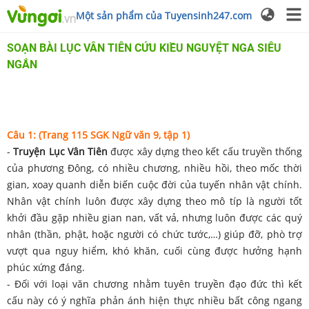
Một sản phẩm của Tuyensinh247.com
SOẠN BÀI LỤC VÂN TIÊN CỨU KIỀU NGUYỆT NGA SIÊU
NGẮN
Câu 1: (Trang 115 SGK Ngữ văn 9, tập 1)
-
Truyện Lục Vân Tiên
được xây dựng theo kết cấu truyền thống
của phương Đông, có nhiều chương, nhiều hồi, theo mốc thời
gian, xoay quanh diễn biến cuộc đời của tuyến nhân vật chính.
Nhân vật chính luôn được xây dựng theo mô típ là người tốt
khởi đầu gặp nhiều gian nan, vất vả, nhưng luôn được các quý
nhân (thần, phật, hoặc người có chức tước,…) giúp đỡ, phò trợ
vượt qua nguy hiểm, khó khăn, cuối cùng được hưởng hạnh
phúc xứng đáng.
- Đối với loại văn chương nhằm tuyên truyền đạo đức thì kết
cấu này có ý nghĩa phản ánh hiện thực nhiều bất công ngang