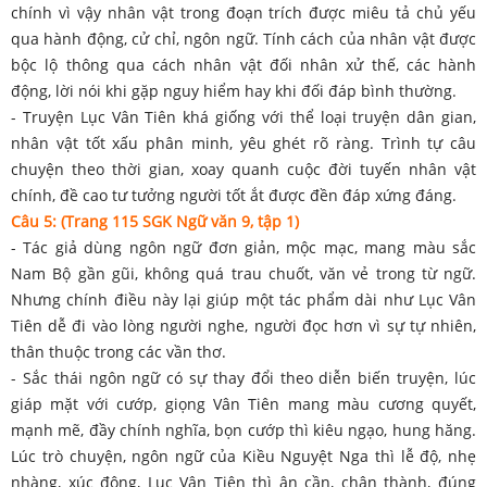
chính vì vậy nhân vật trong đoạn trích được miêu tả chủ yếu
qua hành động, cử chỉ, ngôn ngữ. Tính cách của nhân vật được
bộc lộ thông qua cách nhân vật đối nhân xử thế, các hành
động, lời nói khi gặp nguy hiểm hay khi đối đáp bình thường.
- Truyện Lục Vân Tiên khá giống với thể loại truyện dân gian,
nhân vật tốt xấu phân minh, yêu ghét rõ ràng. Trình tự câu
chuyện theo thời gian, xoay quanh cuộc đời tuyến nhân vật
chính, đề cao tư tưởng người tốt ắt được đền đáp xứng đáng.
Câu 5: (Trang 115 SGK Ngữ văn 9, tập 1)
- Tác giả dùng ngôn ngữ đơn giản, mộc mạc, mang màu sắc
Nam Bộ gần gũi, không quá trau chuốt, văn vẻ trong từ ngữ.
Nhưng chính điều này lại giúp một tác phẩm dài như Lục Vân
Tiên dễ đi vào lòng người nghe, người đọc hơn vì sự tự nhiên,
thân thuộc trong các vần thơ.
- Sắc thái ngôn ngữ có sự thay đổi theo diễn biến truyện, lúc
giáp mặt với cướp, giọng Vân Tiên mang màu cương quyết,
mạnh mẽ, đầy chính nghĩa, bọn cướp thì kiêu ngạo, hung hăng.
Lúc trò chuyện, ngôn ngữ của Kiều Nguyệt Nga thì lễ độ, nhẹ
nhàng, xúc động, Lục Vân Tiên thì ân cần, chân thành, đúng