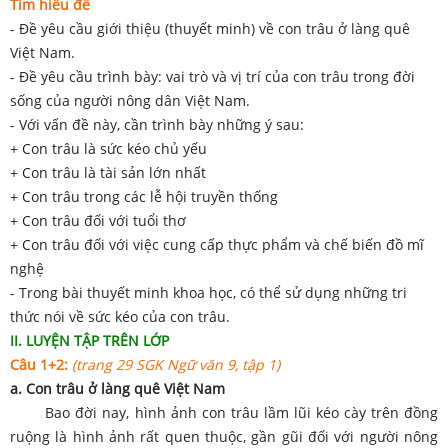
Tìm hiểu đề
- Đề yêu cầu giới thiệu (thuyết minh) về con trâu ở làng quê
Việt Nam.
- Đề yêu cầu trình bày: vai trò và vị trí của con trâu trong đời
sống của người nông dân Việt Nam.
- Với vấn đề này, cần trình bày những ý sau:
+ Con trâu là sức kéo chủ yếu
+ Con trâu là tài sản lớn nhất
+ Con trâu trong các lễ hội truyền thống
+ Con trâu đối với tuổi thơ
+ Con trâu đối với việc cung cấp thực phẩm và chế biến đồ mĩ
nghệ
- Trong bài thuyết minh khoa học, có thể sử dụng những tri
thức nói về sức kéo của con trâu.
II. LUYỆN TẬP TRÊN LỚP
Câu 1+2:
(trang 29 SGK Ngữ văn 9, tập 1)
a. Con trâu ở làng quê Việt Nam
Bao đời nay, hình ảnh con trâu lầm lũi kéo cày trên đồng
ruộng là hình ảnh rất quen thuộc, gần gũi đối với người nông