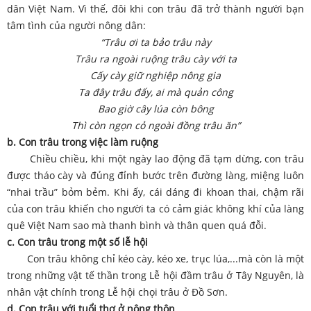
dân Việt Nam. Vì thế, đôi khi con trâu đã trở thành người bạn
tâm tình của người nông dân:
“Trâu ơi ta bảo trâu này
Trâu ra ngoài ruộng trâu cày với ta
Cấy cày giữ nghiệp nông gia
Ta đây trâu đấy, ai mà quản công
Bao giờ cây lúa còn bông
Thì còn ngọn cỏ ngoài đồng trâu ăn”
b. Con trâu trong việc làm ruộng
Chiều chiều, khi một ngày lao động đã tạm dừng, con trâu
được tháo cày và đủng đỉnh bước trên đường làng, miệng luôn
“nhai trầu” bỏm bẻm. Khi ấy, cái dáng đi khoan thai, chậm rãi
của con trâu khiến cho người ta có cảm giác không khí của làng
quê Việt Nam sao mà thanh bình và thân quen quá đỗi.
c. Con trâu trong một số lễ hội
Con trâu không chỉ kéo cày, kéo xe, trục lúa,...mà còn là một
trong những vật tế thần trong Lễ hội đầm trâu ở Tây Nguyên, là
nhân vật chính trong Lễ hội chọi trâu ở Đồ Sơn.
d. Con trâu với tuổi thơ ở nông thôn