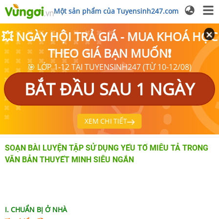
Một sản phẩm của Tuyensinh247.com
💥 NGÀY HỘI TRẢ GIÁ - MUA KHOÁ HỌC
THEO GIÁ BẠN MUỐN❗
🎯 LỚP 1-12 TẠI TUYENSINH247 (TỪ 10-12/08)
BẮT ĐẦU SAU 1 NGÀY
XEM CHI TIẾT
SOẠN BÀI LUYỆN TẬP SỬ DỤNG YẾU TỐ MIÊU TẢ TRONG
VĂN BẢN THUYẾT MINH SIÊU NGẮN
I. CHUẨN BỊ Ở NHÀ