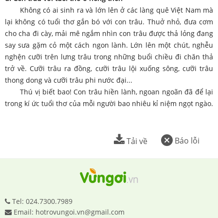
Không có ai sinh ra và lớn lên ở các làng quê Việt Nam mà
lại không có tuổi thơ gắn bó với con trâu. Thuở nhỏ, đưa cơm
cho cha đi cày, mải mê ngắm nhìn con trâu được thả lỏng đang
say sưa gặm cỏ một cách ngon lành. Lớn lên một chút, nghễu
nghện cưỡi trên lưng trâu trong những buổi chiều đi chăn thả
trở về. Cưỡi trâu ra đồng, cưỡi trâu lội xuống sông, cưỡi trâu
thong dong và cưỡi trâu phi nước đại...
Thú vị biết bao! Con trâu hiền lành, ngoan ngoãn đã để lại
trong kí ức tuổi thơ của mỗi người bao nhiêu kỉ niệm ngọt ngào.
Báo lỗi
Tải về
Tel: 024.7300.7989
Email: hotrovungoi.vn@gmail.com