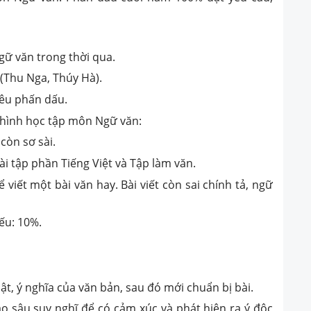
gữ văn trong thời qua.
 (Thu Nga, Thúy Hà).
tiêu phấn dấu.
 hình học tập môn Ngữ văn:
còn sơ sài.
i tập phần Tiếng Việt và Tập làm văn.
iết một bài văn hay. Bài viết còn sai chính tả, ngữ
yếu: 10%.
t, ý nghĩa của văn bản, sau đó mới chuẩn bị bài.
o sâu suy nghĩ để có cảm xúc và phát hiện ra ý độc