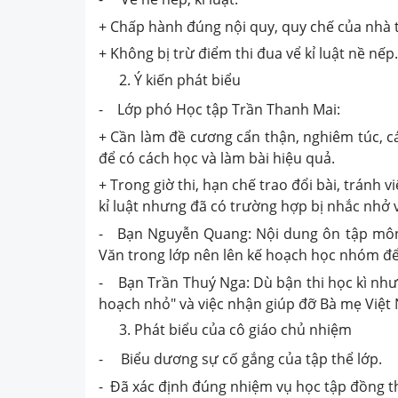
+ Chấp hành đúng nội quy, quy chế của nhà 
+ Không bị trừ điểm thi đua vể kỉ luật nề nếp.
Ý kiến phát biểu
- Lớp phó Học tập Trần Thanh Mai:
+ Cần làm đề cương cẩn thận, nghiêm túc, c
để có cách học và làm bài hiệu quả.
+ Trong giờ thi, hạn chế trao đổi bài, tránh 
kỉ luật nhưng đã có trường hợp bị nhắc nhở v
- Bạn Nguyễn Quang: Nội dung ôn tập môn V
Văn trong lớp nên lên kế hoạch học nhóm để
- Bạn Trần Thuý Nga: Dù bận thi học kì như
hoạch nhỏ" và việc nhận giúp đỡ Bà mẹ Việ
Phát biểu của cô giáo chủ nhiệm
- Biểu dương sự cố gắng của tập thể lớp.
- Đã xác định đúng nhiệm vụ học tập đồng t