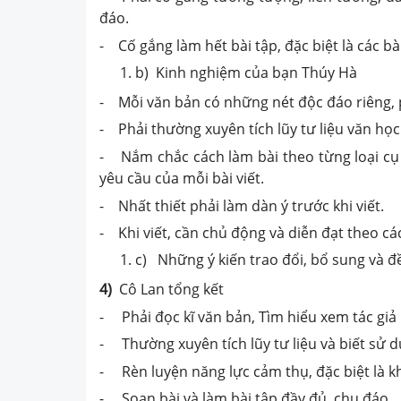
đáo.
- Cố gắng làm hết bài tập, đặc biệt là các bài
b) Kinh nghiệm của bạn Thúy Hà
- Mỗi văn bản có những nét độc đáo riêng, p
- Phải thường xuyên tích lũy tư liệu văn học
- Nắm chắc cách làm bài theo từng loại cụ
yêu cầu của mỗi bài viết.
- Nhất thiết phải làm dàn ý trước khi viết.
- Khi viết, cần chủ động và diễn đạt theo cá
c) Những ý kiến trao đổi, bổ sung và đề
4)
Cô Lan tổng kết
- Phải đọc kĩ văn bản, Tìm hiểu xem tác giả 
- Thường xuyên tích lũy tư liệu và biết sử dụ
- Rèn luyện năng lực cảm thụ, đặc biệt là k
- Soạn bài và làm bài tập đầy đủ, chu đáo.