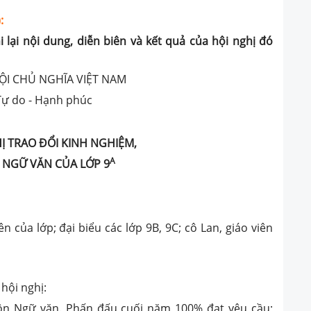
:
i lại nội dung, diễn biên và kết quả của hội nghị đó
ỘI CHỦ NGHĨA VIỆT NAM
 Tự do - Hạnh phúc
Ị TRAO ĐỔI KINH NGHIỆM,
A
 NGỮ VĂN CỦA LỚP 9
 của lớp; đại biểu các lớp 9B, 9C; cô Lan, giáo viên
hội nghị:
n Ngữ văn. Phấn đấu cuối năm 100% đạt yêu cầu;