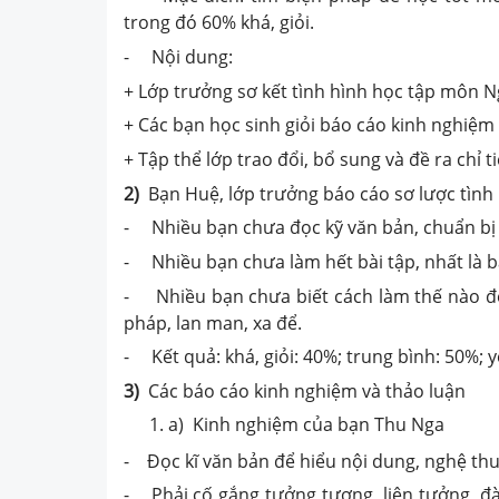
trong đó 60% khá, giỏi.
- Nội dung:
+ Lớp trưởng sơ kết tình hình học tập môn N
+ Các bạn học sinh giỏi báo cáo kinh nghiệm
+ Tập thể lớp trao đổi, bổ sung và đề ra chỉ 
2)
Bạn Huệ, lớp trưởng báo cáo sơ lược tình
- Nhiều bạn chưa đọc kỹ văn bản, chuẩn bị 
- Nhiều bạn chưa làm hết bài tập, nhất là bà
- Nhiều bạn chưa biết cách làm thế nào để v
pháp, lan man, xa để.
- Kết quả: khá, giỏi: 40%; trung bình: 50%; 
3)
Các báo cáo kinh nghiệm và thảo luận
a) Kinh nghiệm của bạn Thu Nga
- Đọc kĩ văn bản để hiểu nội dung, nghệ thuậ
- Phải cố gắng tưởng tượng, liên tưởng, đà