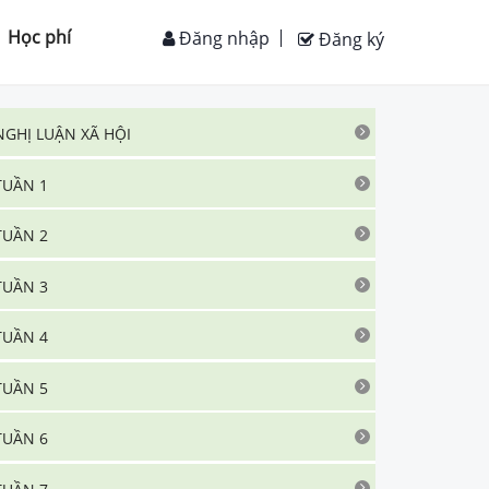
Học phí
Đăng nhập
Đăng ký
NGHỊ LUẬN XÃ HỘI
TUẦN 1
TUẦN 2
TUẦN 3
TUẦN 4
TUẦN 5
TUẦN 6