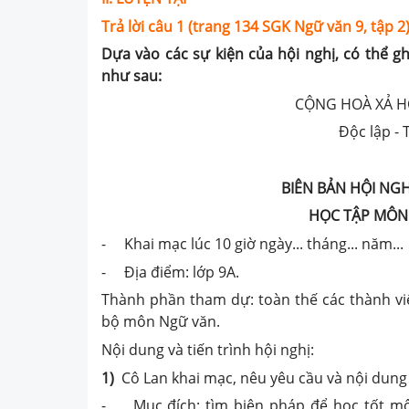
Trả lời câu 1 (trang 134 SGK Ngữ văn 9, tập 2)
Dựa vào các sự kiện của hội nghị, có thể gh
như sau:
CỘNG HOÀ XẢ H
Độc lập -
BIÊN BẢN HỘI NGH
HỌC TẬP MÔN
- Khai mạc lúc 10 giờ ngày... tháng... năm...
- Địa điểm: lớp 9A.
Thành phần tham dự: toàn thế các thành viên
bộ môn Ngữ văn.
Nội dung và tiến trình hội nghị:
1)
Cô Lan khai mạc, nêu yêu cầu và nội dung 
- Mục đích: tìm biện pháp để học tốt mô