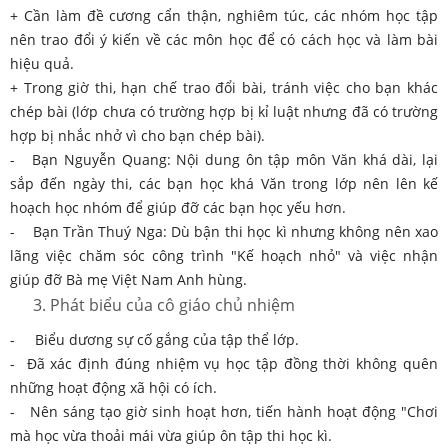
+ Cần làm đề cương cẩn thận, nghiêm túc, các nhóm học tập
nên trao đổi ý kiến về các môn học để có cách học và làm bài
hiệu quả.
+ Trong giờ thi, hạn chế trao đổi bài, tránh việc cho bạn khác
chép bài (lớp chưa có trường hợp bị kỉ luật nhưng đã có trường
hợp bị nhắc nhở vì cho bạn chép bài).
- Bạn Nguyễn Quang: Nội dung ôn tập môn Văn khá dài, lại
sắp đến ngày thi, các bạn học khá Văn trong lớp nên lên kế
hoạch học nhóm để giúp đỡ các bạn học yếu hơn.
- Bạn Trần Thuý Nga: Dù bận thi học kì nhưng không nên xao
lãng việc chăm sóc công trình "Kế hoạch nhỏ" và việc nhận
giúp đỡ Bà mẹ Việt Nam Anh hùng.
Phát biểu của cô giáo chủ nhiệm
- Biểu dương sự cố gắng của tập thể lớp.
- Đã xác định đúng nhiệm vụ học tập đồng thời không quên
những hoạt động xã hội có ích.
- Nên sáng tạo giờ sinh hoạt hơn, tiến hành hoạt động "Chơi
mà học vừa thoải mái vừa giúp ôn tập thi học kì.