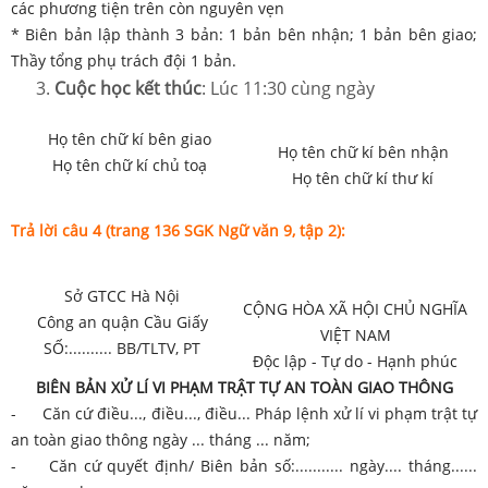
các phương tiện trên còn nguyên vẹn
* Biên bản lập thành 3 bản: 1 bản bên nhận; 1 bản bên giao;
Thầy tổng phụ trách đội 1 bản.
Cuộc học kết thúc
: Lúc 11:30 cùng ngày
Họ tên chữ kí bên giao
Họ tên chữ kí bên nhận
Họ tên chữ kí chủ toạ
Họ tên chữ kí thư kí
Trả lời câu 4 (trang 136 SGK Ngữ văn 9, tập 2):
Sở GTCC Hà Nội
CỘNG HÒA XÃ HỘI CHỦ NGHĨA
Công an quận Cầu Giấy
VIỆT NAM
SỐ:.......... BB/TLTV, PT
Độc lập - Tự do - Hạnh phúc
BIÊN BẢN XỬ LÍ VI PHẠM TRẬT TỰ AN TOÀN GIAO THÔNG
- Căn cứ điều..., điều..., điều... Pháp lệnh xử lí vi phạm trật tự
an toàn giao thông ngày ... tháng ... năm;
- Căn cứ quyết định/ Biên bản số:........... ngày.... tháng......