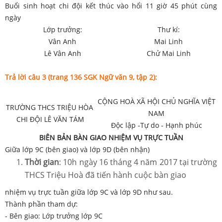
Buổi sinh hoạt chi đội kết thúc vào hổi 11 giờ 45 phút cùng
ngày
Lớp trưởng:
Thư kí:
Vân Anh
Mai Linh
Lê Vân Anh
Chử Mai Linh
Trả lời câu 3 (trang 136 SGK Ngữ văn 9, tập 2):
CỘNG HOÀ XÃ HỘI CHỦ NGHĨA VIỆT
TRƯỜNG THCS TRIỆU HÒA
NAM
CHI ĐỘI LÊ VĂN TÁM
Độc lập -Tự do - Hạnh phúc
BIÊN BẢN BÀN GIAO NHIỆM VỤ TRỰC TUẦN
Giữa lớp 9C (bên giao) và lớp 9D (bên nhận)
Thời gian
: 10h ngày 16 tháng 4 năm 2017 tại trường
THCS Triệu Hoà đã tiến hành cuộc bàn giao
nhiệm vụ trực tuần giữa lớp 9C và lớp 9D như sau.
Thành phần tham dự:
- Bên giao: Lớp trưởng lớp 9C