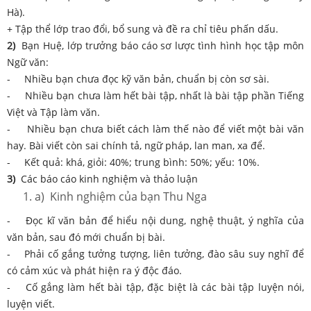
Hà).
+ Tập thể lớp trao đổi, bổ sung và đề ra chỉ tiêu phấn dấu.
2)
Bạn Huệ, lớp trưởng báo cáo sơ lược tình hình học tập môn
Ngữ văn:
- Nhiều bạn chưa đọc kỹ văn bản, chuẩn bị còn sơ sài.
- Nhiều bạn chưa làm hết bài tập, nhất là bài tập phần Tiếng
Việt và Tập làm văn.
- Nhiều bạn chưa biết cách làm thế nào để viết một bài văn
hay. Bài viết còn sai chính tả, ngữ pháp, lan man, xa để.
- Kết quả: khá, giỏi: 40%; trung bình: 50%; yếu: 10%.
3)
Các báo cáo kinh nghiệm và thảo luận
a) Kinh nghiệm của bạn Thu Nga
- Đọc kĩ văn bản để hiểu nội dung, nghệ thuật, ý nghĩa của
văn bản, sau đó mới chuẩn bị bài.
- Phải cố gắng tưởng tượng, liên tưởng, đào sâu suy nghĩ để
có cảm xúc và phát hiện ra ý độc đáo.
- Cố gắng làm hết bài tập, đặc biệt là các bài tập luyện nói,
luyện viết.