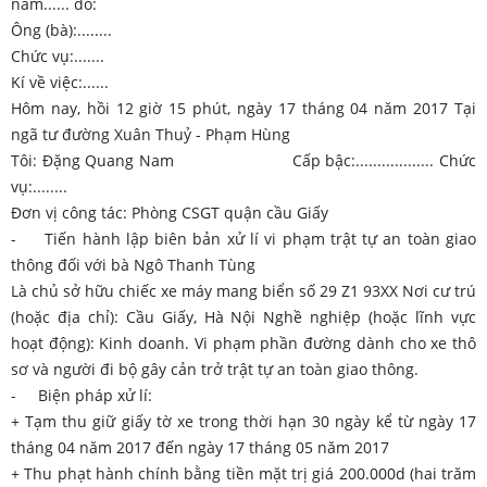
năm...... do:
Ông (bà):........
Chức vụ:.......
Kí về việc:......
Hôm nay, hồi 12 giờ 15 phút, ngày 17 tháng 04 năm 2017 Tại
ngã tư đường Xuân Thuỷ - Phạm Hùng
Tôi: Đặng Quang Nam Cấp bậc:.................. Chức
vụ:........
Đơn vị công tác: Phòng CSGT quận cầu Giấy
- Tiến hành lập biên bản xử lí vi phạm trật tự an toàn giao
thông đối với bà Ngô Thanh Tùng
Là chủ sở hữu chiếc xe máy mang biển số 29 Z1 93XX Nơi cư trú
(hoặc địa chỉ): Cầu Giấy, Hà Nội Nghề nghiệp (hoặc lĩnh vực
hoạt động): Kinh doanh. Vi phạm phần đường dành cho xe thô
sơ và người đi bộ gây cản trở trật tự an toàn giao thông.
- Biện pháp xử lí:
+ Tạm thu giữ giấy tờ xe trong thời hạn 30 ngày kể từ ngày 17
tháng 04 năm 2017 đến ngày 17 tháng 05 năm 2017
+ Thu phạt hành chính bằng tiền mặt trị giá 200.000d (hai trăm