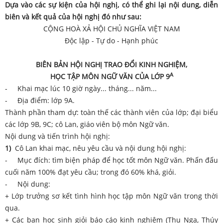
Dựa vào các sự kiện của hội nghị, có thể ghi lại nội dung, diễn
biên và kết quả của hội nghị đó như sau:
CỘNG HOÀ XẢ HỘI CHỦ NGHĨA VIỆT NAM
Độc lập - Tự do - Hạnh phúc
BIÊN BẢN HỘI NGHỊ TRAO ĐỔI KINH NGHIỆM,
A
HỌC TẬP MÔN NGỮ VĂN CỦA LỚP 9
- Khai mạc lúc 10 giờ ngày... tháng... năm...
- Địa điểm: lớp 9A.
Thành phần tham dự: toàn thế các thành viên của lớp; đại biểu
các lớp 9B, 9C; cô Lan, giáo viên bộ môn Ngữ văn.
Nội dung và tiến trình hội nghị:
1)
Cô Lan khai mạc, nêu yêu cầu và nội dung hội nghị:
- Mục đích: tìm biện pháp để học tốt môn Ngữ văn. Phấn đấu
cuối năm 100% đạt yêu cầu; trong đó 60% khá, giỏi.
- Nội dung:
+ Lớp trưởng sơ kết tình hình học tập môn Ngữ văn trong thời
qua.
+ Các bạn học sinh giỏi báo cáo kinh nghiệm (Thu Nga, Thúy