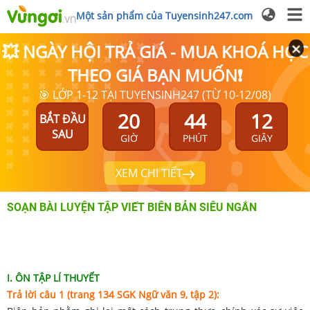
Một sản phẩm của Tuyensinh247.com
💥 NGÀY HỘI TRẢ GIÁ - MUA KHOÁ HỌC
THEO GIÁ BẠN MUỐN❗
🎯 LỚP 1-12 TẠI TUYENSINH247 (TỪ 10-12/08)
20
44
12
BẮT ĐẦU
SAU
GIỜ
PHÚT
GIÂY
XEM CHI TIẾT
SOẠN BÀI LUYỆN TẬP VIẾT BIÊN BẢN SIÊU NGẮN
I. ÔN TẬP LÍ THUYẾT
Trả lời câu 1 (trang 134 SGK Ngữ văn 9, tập 2):