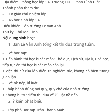
Địa điểm: Phòng học lớp 9A, Trường THCS Phan Đình Giót
Thành phần tham dự:
- Cô giáo chủ nhiệm lớp
- 45 học sinh lớp 9A
Điểu khiển: Lớp trưởng Lê Vân Anh
Thư ký: Chử Mai Linh
Nội dung sinh hoạt
Bạn Lê Vân Anh tổng kết thi đua trong tuần.
- Về học tập:
+ Tiến hành thi học kì các môn: Thể dục, Lịch sử, Địa lí, Hoá học;
tiếp tục ôn thi học kì các môn còn lại.
+ Việc thi cử của lớp diễn ra nghiêm túc, không có hiện tượng
gian lận.
- Về nề nếp, kỉ luật:
+ Chấp hành đúng nội quy, quy chế của nhà trường.
+ Không bị trừ điểm thi đua vể kỉ luật nề nếp.
Ý kiến phát biểu
- Lớp phó Học tập Trần Thanh Mai: