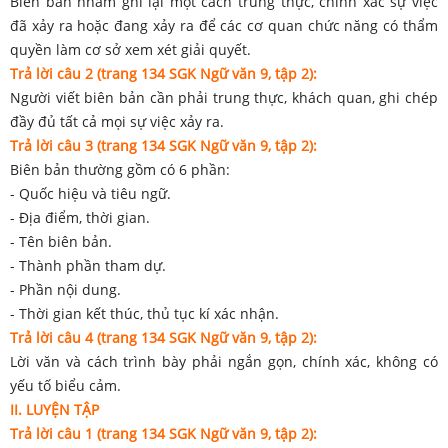
Biên bản nhằm ghi lại một cách trung thực, chính xác sự việc
đã xảy ra hoặc đang xảy ra để các cơ quan chức năng có thẩm
quyền làm cơ sở xem xét giải quyết.
Trả lời câu 2 (trang 134 SGK Ngữ văn 9, tập 2):
Người viết biên bản cần phải trung thực, khách quan, ghi chép
đầy đủ tất cả mọi sự việc xảy ra.
Trả lời câu 3 (trang 134 SGK Ngữ văn 9, tập 2):
Biên bản thường gồm có 6 phần:
- Quốc hiệu và tiêu ngữ.
- Địa điểm, thời gian.
- Tên biên bản.
- Thành phần tham dự.
- Phần nội dung.
- Thời gian kết thúc, thủ tục kí xác nhận.
Trả lời câu 4 (trang 134 SGK Ngữ văn 9, tập 2):
Lời văn và cách trình bày phải ngắn gọn, chính xác, không có
yếu tố biểu cảm.
II. LUYỆN TẬP
Trả lời câu 1 (trang 134 SGK Ngữ văn 9, tập 2):