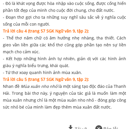
- Đó là khát vọng được hòa nhập vào cuộc sống, được cống hiến
phần tốt đẹp của mình cho cuộc đời chung, cho đất nước.
- Đoạn thơ gợi cho ta những suy nghĩ sâu sắc về ý nghĩa cuộc
sống của mỗi con người.
Trả lời câu 4 (trang 57 SGK Ngữ văn 9, tập 2):
- Thể thơ năm chữ có âm hưởng nhẹ nhàng, tha thiết. Cách
gieo vần liền giữa các khổ thơ cũng góp phần tạo nên sự liền
mạch cho cảm xúc.
- Kết hợp những hình ảnh tự nhiên, giản dị với các hình ảnh
giàu ý nghĩa biểu trưng, khái quát.
- Tứ thơ xoay quanh hình ảnh mùa xuân.
Trả lời câu 5 (trang 57 SGK Ngữ văn 9, tập 2):
Nhan đề
Mùa xuân nho nhỏ
là một sáng tạo độc đáo của Thanh
Hải. Trong bài thơ này, ý nguyện của tác giả là muốn làm một
mùa xuân nhưng chỉ là một mùa xuân nho nhỏ - đóng góp công
sức nhỏ bé của mình làm đẹp thêm mùa xuân đất nước.
Báo lỗi