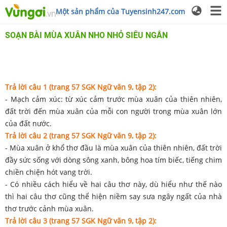
Một sản phẩm của Tuyensinh247.com
SOẠN BÀI MÙA XUÂN NHO NHỎ SIÊU NGẮN
Trả lời câu 1 (trang 57 SGK Ngữ văn 9, tập 2):
- Mạch cảm xúc: từ xúc cảm trước mùa xuân của thiên nhiên,
đất trời đến mùa xuân của mỗi con người trong mùa xuân lớn
của đất nước.
Trả lời câu 2 (trang 57 SGK Ngữ văn 9, tập 2):
- Mùa xuân ở khổ thơ đầu là mùa xuân của thiên nhiên, đất trời
đầy sức sống với dòng sông xanh, bông hoa tím biếc, tiếng chim
chiền chiện hót vang trời.
- Có nhiều cách hiểu về hai câu thơ này, dù hiểu như thế nào
thì hai câu thơ cũng thể hiện niềm say sưa ngây ngất của nhà
thơ trước cảnh mùa xuân.
Trả lời câu 3 (trang 57 SGK Ngữ văn 9, tập 2):