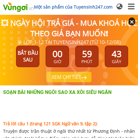
Một sản phẩm của Tuyensinh247.com
💥 NGÀY HỘI TRẢ GIÁ - MUA KHOÁ HỌC
THEO GIÁ BẠN MUỐN❗
🎯 LỚP 1-12 TẠI TUYENSINH247 (TỪ 10-12/08)
00
59
43
BẮT ĐẦU
SAU
GIỜ
PHÚT
GIÂY
XEM CHI TIẾT
SOẠN BÀI NHỮNG NGÔI SAO XA XÔI SIÊU NGẮN
Trả lời câu 1 (trang 121 SGK Ngữ văn 9, tập 2):
Truyện được trần thuật ở ngôi thứ nhất từ Phương Định - nhân