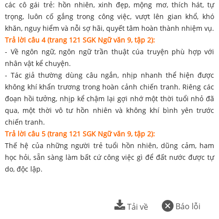
các cô gái trẻ: hồn nhiên, xinh đẹp, mộng mơ, thích hát, tự
trọng, luôn cố gắng trong công việc, vượt lên gian khổ, khó
khăn, nguy hiểm và nỗi sợ hãi, quyết tâm hoàn thành nhiệm vụ.
Trả lời câu 4 (trang 121 SGK Ngữ văn 9, tập 2):
- Về ngôn ngữ, ngôn ngữ trần thuật cúa truyện phù hợp với
nhân vật kể chuyện.
- Tác giả thường dùng câu ngắn, nhịp nhanh thể hiện được
không khí khẩn trương trong hoàn cảnh chiến tranh. Riêng các
đoạn hồi tưởng, nhịp kể chậm lại gợi nhớ một thời tuổi nhỏ đã
qua, một thời vô tư hồn nhiên và không khí bình yên trước
chiến tranh.
Trả lời câu
5
(trang 121 SGK Ngữ văn 9, tập 2):
Thế hệ của những người trẻ tuổi hồn nhiên, dũng cảm, ham
học hỏi, sẵn sàng làm bất cứ công việc gì để đất nước được tự
do, độc lập.
Báo lỗi
Tải về