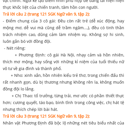
vật chính. Ngôi kể tạo điểm nhìn phù hợp dễ dàng tái hiện hiện
thực khốc liệt của chiến tranh, tâm hồn con người.
Trả lời câu 2 (trang 121 SGK Ngữ văn 9, tập 2):
- Điểm chung của 3 cô gái: Đều còn rất trẻ (dễ xúc động, hay
mộng mơ, dễ vui mà cũng dễ trầm ngâm...,), đều có tinh thần
trách nhiệm cao, dũng cảm làm nhiệm vụ. Không sợ hi sinh,
luôn gắn bó với đồng đội.
- Nét riêng:
+ Phương Định: cô gái Hà Nội, nhạy cảm và hồn nhiên,
thích mơ mộng, hay sống với những kỉ niệm của tuổi thiếu nữ
vô tư về gia đình và thành phố.
+ Nho: xinh xắn, hồn nhiên kiểu trẻ thơ, trong chiến đấu thì
rất nhanh gọn, dù bị thương nhưng không rên la, không muốn
đồng đội lo lắng.
+ Chị Thao: tổ trưởng, từng trải, mơ ước có phần thiết thực
hơn; cương quyết, táo bạo, bình tĩnh trong công việc, chị hát tệ
nhưng thích chép lời bài hát.
Trả lời câu
3
(trang 121 SGK Ngữ văn 9, tập 2):
Nhân vật Phương Định đã bộc lộ những nét tiêu biểu nhất của