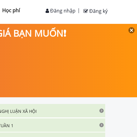
Học phí
Đăng nhập
Đăng ký
 GIÁ BẠN MUỐN❗
NGHỊ LUẬN XÃ HỘI
TUẦN 1