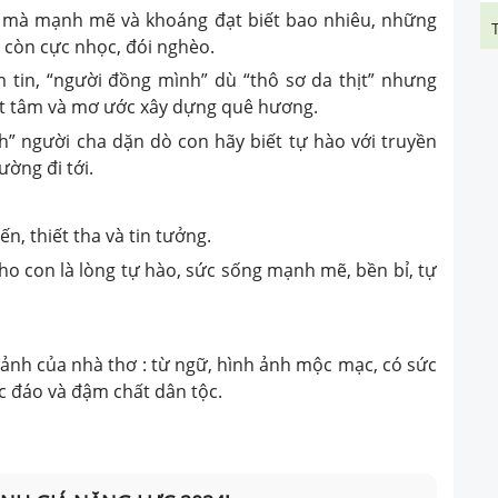
 mà mạnh mẽ và khoáng đạt biết bao nhiêu, những
 còn cực nhọc, đói nghèo.
 tin, “người đồng mình” dù “thô sơ da thịt” nhưng
ết tâm và mơ ước xây dựng quê hương.
” người cha dặn dò con hãy biết tự hào với truyền
ờng đi tới.
n, thiết tha và tin tưởng.
ho con là lòng tự hào, sức sống mạnh mẽ, bền bỉ, tự
 ảnh của nhà thơ : từ ngữ, hình ảnh mộc mạc, có sức
ộc đáo và đậm chất dân tộc.