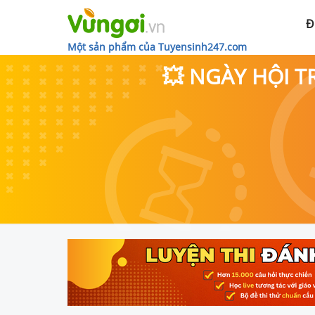
Đ
Một sản phẩm của Tuyensinh247.com
💥 NGÀY HỘI T