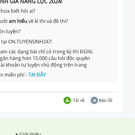
ÁNH GIÁ NĂNG LỰC 2024!
hưa biết hỏi ai?
gười
am hiểu
về kì thi và đề thi?
ôn luyện?
ản tại ON.TUYENSINH247:
en các dạng bài chỉ có trong kỳ thi ĐGNL
 ngân hàng hơn 15.000 câu hỏi độc quyền
 tài khoản tự luyện chủ động trên trang
n miễn phí -
TẠI ĐÂY
Tải về
Báo lỗi
Giới thiệu