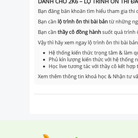
DÀNH CHO 2K6 – LỘ TRÌNH ÔN THI Đ
Bạn đăng băn khoăn tìm hiểu tham gia thi c
Bạn cần
lộ trình ôn thi bài bản
từ những n
Bạn cần
thầy cô đồng hành
suốt quá trình 
Vậy thì hãy xem ngay lộ trình ôn thi bài b
Hệ thống kiến thức trọng tâm & làm qu
Phủ kín lượng kiến thức với hệ thống
Học live tương tác với thầy cô kết hợp
Xem thêm thông tin khoá học & Nhận tư vấ