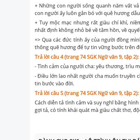
+ Những con người sống quanh năm vất vả
con người ấy luôn gắn bó với quê hương dẫu
+ Tuy mộc mạc nhưng rất giàu chí khí, niềm
nhất định không nhỏ bé về tâm hồn, về quy
=> Qua các đức tính ấy của người đồng mình
thông quẽ hương để tự tin vững bước trên đư
Trả lời câu 4 (trang 74 SGK Ngữ văn 9, tập 2):
- Tình cảm của người cha: yêu thương, trìu mế
- Điều lớn lao nhất người cha muốn truyền c
tin bước vào đời.
Trả lời câu 5 (trang 74 SGK Ngữ văn 9, tập 2):
Cách diễn tả tình cảm và suy nghĩ bằng hình
gợi tả, có tính khái quát mà giàu chất thơ, đ