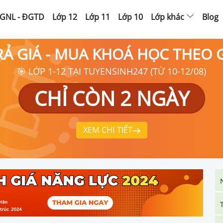
GNL - ĐGTD
Lớp 12
Lớp 11
Lớp 10
Lớp khác
Blog
RẢ GIÁ - MUA KHOÁ HỌC THEO
🎯 LỚP 1-12 TẠI TUYENSINH247 (TỪ 10-12/08)
CHỈ CÒN 2 NGÀY
XEM CHI TIẾT