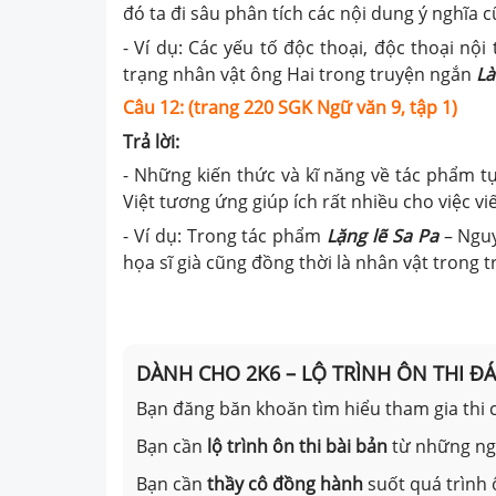
đó ta đi sâu phân tích các nội dung ý nghĩa
- Ví dụ: Các yếu tố độc thoại, độc thoại nộ
trạng nhân vật ông Hai trong truyện ngắn
Là
Câu 12: (trang 220 SGK Ngữ văn 9, tập 1)
Trả lời:
- Những kiến thức và kĩ năng về tác phẩm t
Việt tương ứng giúp ích rất nhiều cho việc viế
- Ví dụ: Trong tác phẩm
Lặng lẽ Sa Pa
– Nguy
họa sĩ già cũng đồng thời là nhân vật trong t
DÀNH CHO 2K6 – LỘ TRÌNH ÔN THI Đ
Bạn đăng băn khoăn tìm hiểu tham gia thi c
Bạn cần
lộ trình ôn thi bài bản
từ những n
Bạn cần
thầy cô đồng hành
suốt quá trình 