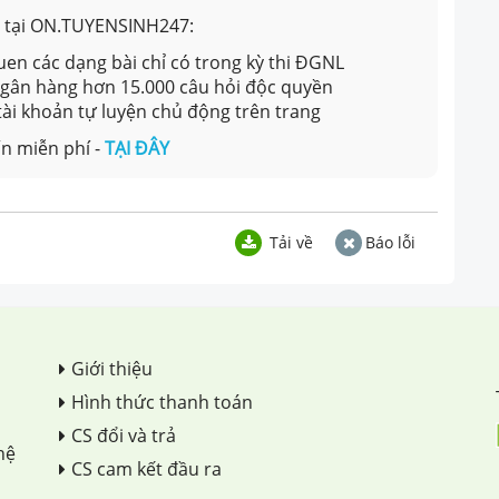
ản tại ON.TUYENSINH247:
en các dạng bài chỉ có trong kỳ thi ĐGNL
 ngân hàng hơn 15.000 câu hỏi độc quyền
 tài khoản tự luyện chủ động trên trang
n miễn phí -
TẠI ĐÂY
Tải về
Báo lỗi
Giới thiệu
Hình thức thanh toán
CS đổi và trả
hệ
CS cam kết đầu ra