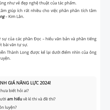
 cũng như vẻ đẹp nghệ thuật của tác phẩm.
i tâm giúp ích rất nhiều cho việc phân phân tích tâm
ng
– Kim Lân.
ự sự của các phần Đọc – hiểu văn bản và phần tiếng
t bài văn tự sự.
ễn Thành Long được kể lại dưới điểm nhìn của ông
ruyện.
ÁNH GIÁ NĂNG LỰC 2024!
hưa biết hỏi ai?
gười
am hiểu
về kì thi và đề thi?
ôn luyện?