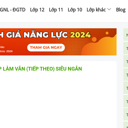
GNL - ĐGTD
Lớp 12
Lớp 11
Lớp 10
Lớp khác
Blog
 LÀM VĂN (TIẾP THEO) SIÊU NGẮN