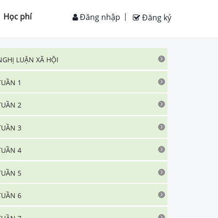
Học phí
Đăng nhập
Đăng ký
NGHỊ LUẬN XÃ HỘI
TUẦN 1
TUẦN 2
TUẦN 3
TUẦN 4
TUẦN 5
TUẦN 6