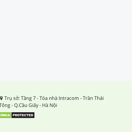
TUẦN 29
TUẦN 30
TUẦN 31
TUẦN 32
TUẦN 33
TUẦN 34
Trụ sở: Tầng 7 - Tòa nhà Intracom - Trần Thái
Tông - Q.Cầu Giấy - Hà Nội