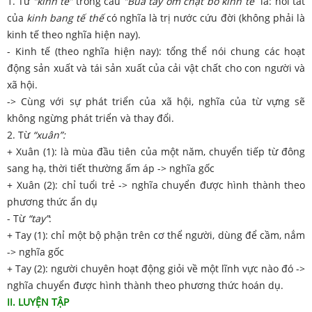
1. Từ
“kinh tế”
trong câu
“Bủa tay ôm chặt bồ kinh tế
” là: nói tắt
của
kinh bang tế thế
có nghĩa là trị nước cứu đời (không phải là
kinh tế theo nghĩa hiện nay).
- Kinh tế (theo nghĩa hiện nay): tổng thể nói chung các hoạt
động sản xuất và tái sản xuất của cải vật chất cho con người và
xã hội.
-> Cùng với sự phát triển của xã hội, nghĩa của từ vựng sẽ
không ngừng phát triển và thay đổi.
2. Từ
“xuân”:
+ Xuân (1): là mùa đầu tiên của một năm, chuyển tiếp từ đông
sang hạ, thời tiết thường ấm áp -> nghĩa gốc
+ Xuân (2): chỉ tuổi trẻ -> nghĩa chuyển được hình thành theo
phương thức ẩn dụ
- Từ
“tay”
:
+ Tay (1): chỉ một bộ phận trên cơ thể người, dùng để cầm, nắm
-> nghĩa gốc
+ Tay (2): người chuyên hoạt động giỏi về một lĩnh vực nào đó ->
nghĩa chuyển được hình thành theo phương thức hoán dụ.
II. LUYỆN TẬP