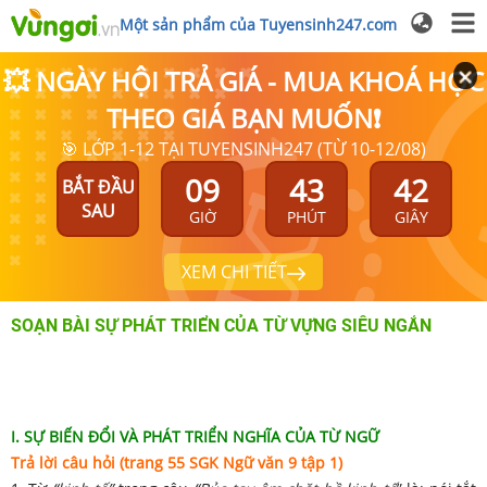
Một sản phẩm của Tuyensinh247.com
💥 NGÀY HỘI TRẢ GIÁ - MUA KHOÁ HỌC
THEO GIÁ BẠN MUỐN❗
🎯 LỚP 1-12 TẠI TUYENSINH247 (TỪ 10-12/08)
09
43
42
BẮT ĐẦU
SAU
GIỜ
PHÚT
GIÂY
XEM CHI TIẾT
SOẠN BÀI SỰ PHÁT TRIỂN CỦA TỪ VỰNG SIÊU NGẮN
I. SỰ BIẾN ĐỔI VÀ PHÁT TRIỂN NGHĨA CỦA TỪ NGỮ
Trả lời câu hỏi
(trang 55 SGK Ngữ văn 9 tập 1)