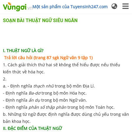
Một sản phẩm của Tuyensinh247.com
SOẠN BÀI THUẬT NGỮ SIÊU NGẮN
I. THUẬT NGỮ LÀ GÌ?
Trả lời câu hỏi (trang 87 sgk Ngữ văn 9 tập 1)
1. Cách giải thích thứ hai sẽ không thể hiểu được nếu thiếu
kiến thức về hóa học.
2.
a. - Định nghĩa
thạch nhũ
trong bộ môn Địa Lí.
- Định nghĩa
Ba-dơ
trong bộ môn Hóa học.
- Định nghĩa
ẩn dụ
trong bộ môn Ngữ văn.
- Định nghĩa
phân số thập phân
trong bộ môn Toán học.
b. Những từ ngữ được định nghĩa được dùng chủ yếu trong văn
bản khoa học.
II. ĐẶC ĐIỂM CỦA THUẬT NGỮ