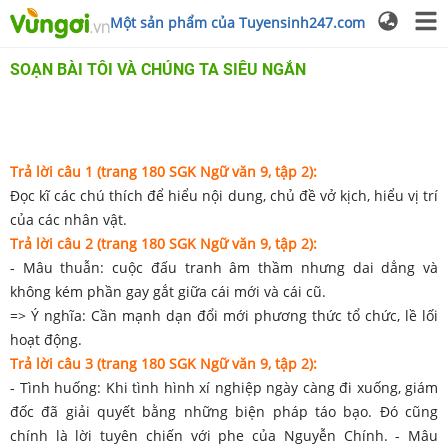
Một sản phẩm của Tuyensinh247.com
SOẠN BÀI TÔI VÀ CHÚNG TA SIÊU NGẮN
Trả lời câu 1 (trang 180 SGK Ngữ văn 9, tập 2):
Đọc kĩ các chú thích để hiểu nội dung, chủ đề vở kịch, hiểu vị trí
của các nhân vật.
Trả lời câu 2 (trang 180 SGK Ngữ văn 9, tập 2):
- Mâu thuẫn: cuộc đấu tranh âm thầm nhưng dai dẳng và
không kém phần gay gắt giữa cái mới và cái cũ.
=> Ý nghĩa: Cần mạnh dạn đổi mới phương thức tổ chức, lề lối
hoạt động.
Trả lời câu 3 (trang 180 SGK Ngữ văn 9, tập 2):
- Tình huống: Khi tình hình xí nghiệp ngày càng đi xuống, giám
đốc đã giải quyết bằng những biện pháp táo bạo. Đó cũng
chính là lời tuyên chiến với phe của Nguyễn Chính. - Mâu