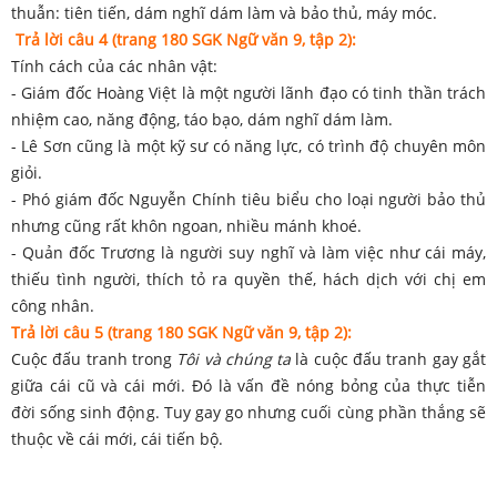
thuẫn: tiên tiến, dám nghĩ dám làm và bảo thủ, máy móc.
Trả lời câu
4
(trang 180 SGK Ngữ văn 9, tập 2):
Tính cách của các nhân vật:
- Giám đốc Hoàng Việt là một người lãnh đạo có tinh thần trách
nhiệm cao, năng động, táo bạo, dám nghĩ dám làm.
- Lê Sơn cũng là một kỹ sư có năng lực, có trình độ chuyên môn
giỏi.
- Phó giám đốc Nguyễn Chính tiêu biểu cho loại người bảo thủ
nhưng cũng rất khôn ngoan, nhiều mánh khoé.
- Quản đốc Trương là người suy nghĩ và làm việc như cái máy,
thiếu tình người, thích tỏ ra quyền thế, hách dịch với chị em
công nhân.
Trả lời câu
5
(trang 180 SGK Ngữ văn 9, tập 2):
Cuộc đấu tranh trong
Tôi và chúng ta
là cuộc đấu tranh gay gắt
giữa cái cũ và cái mới. Đó là vấn đề nóng bỏng của thực tiễn
đời sống sinh động. Tuy gay go nhưng cuối cùng phần thắng sẽ
thuộc về cái mới, cái tiến bộ.