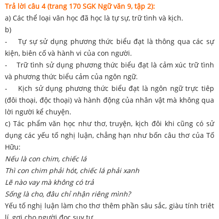
Trả lời câu 4 (trang 170 SGK Ngữ văn 9, tập 2):
a) Các thể loại văn học đã học là tự sự, trữ tình và kịch.
b)
- Tự sự sử dụng phương thức biểu đạt là thông qua các sự
kiện, biên cố và hành vi của con người.
- Trữ tình sử dụng phương thức biểu đạt là cảm xúc trữ tình
và phương thức biểu cảm của ngôn ngữ.
- Kịch sử dụng phương thức biểu đạt là ngôn ngữ trực tiêp
(đôi thoại, độc thoại) và hành động của nhân vật mà không qua
lời người kể chuyện.
c) Tác phẩm văn học như thơ, truyện, kịch đôi khi cũng có sử
dụng các yếu tố nghị luận, chẳng hạn như bốn câu thơ của Tố
Hữu:
Nếu là con chim, chiếc lá
Thì con chim phải hót, chiếc lá phải xanh
Lẽ nào vay mà không có trả
Sống là cho, đâu chỉ nhận riêng mình?
Yếu tố nghị luận làm cho thơ thêm phần sâu sắc, giàu tính triêt
lí, gợi cho người đọc suy tư...