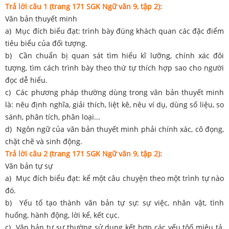
Trả lời câu 1 (trang 171 SGK Ngữ văn 9, tập 2):
Văn bản thuyết minh
a) Mục đích biểu đạt: trình bày đúng khách quan các đặc điểm
tiêu biểu của đối tượng.
b) Cần chuẩn bị quan sát tìm hiểu kĩ lưỡng, chính xác đôi
tượng, tìm cách trình bày theo thứ tự thích hợp sao cho người
đọc dễ hiểu.
c) Các phương pháp thường dùng trong văn bản thuyết minh
là: nêu định nghĩa, giải thích, liệt kê, nêu ví dụ, dùng số liệu, so
sánh, phân tích, phân loại...
d) Ngôn ngữ của văn bản thuyết minh phải chính xác, cô đọng,
chặt chẽ và sinh động.
Trả lời câu 2 (trang 171 SGK Ngữ văn 9, tập 2):
Văn bản tự sự
a) Mục đích biểu đạt: kể một câu chuyện theo một trình tự nào
đó.
b) Yếu tố tạo thành văn bản tự sự: sự việc, nhân vật, tình
huống, hành động, lời kể, kết cục.
c) Văn bản tự sự thường sử dụng kết hợp các yếu tôố miêu tả,