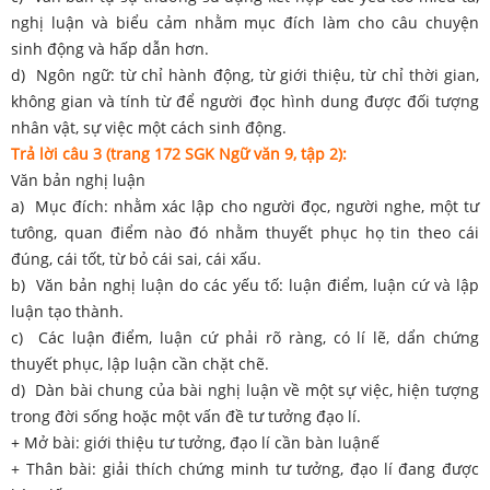
nghị luận và biểu cảm nhằm mục đích làm cho câu chuyện
sinh động và hấp dẫn hơn.
d) Ngôn ngữ: từ chỉ hành động, từ giới thiệu, từ chỉ thời gian,
không gian và tính từ để người đọc hình dung được đối tượng
nhân vật, sự việc một cách sinh động.
Trả lời câu 3 (trang 172 SGK Ngữ văn 9, tập 2):
Văn bản nghị luận
a) Mục đích: nhằm xác lập cho người đọc, người nghe, một tư
tưông, quan điểm nào đó nhằm thuyết phục họ tin theo cái
đúng, cái tốt, từ bỏ cái sai, cái xấu.
b) Văn bản nghị luận do các yếu tố: luận điểm, luận cứ và lập
luận tạo thành.
c) Các luận điểm, luận cứ phải rõ ràng, có lí lẽ, dẩn chứng
thuyết phục, lập luận cần chặt chẽ.
d) Dàn bài chung của bài nghị luận về một sự việc, hiện tượng
trong đời sống hoặc một vấn đề tư tưởng đạo lí.
+ Mở bài: giới thiệu tư tưởng, đạo lí cần bàn luậnế
+ Thân bài: giải thích chứng minh tư tưởng, đạo lí đang được