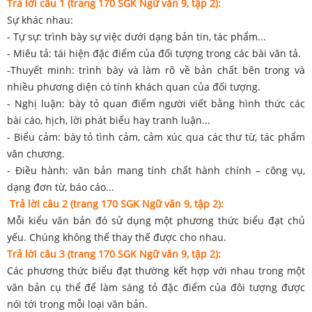
Trả lời câu 1 (trang 170 SGK Ngữ văn 9, tập 2):
Sự khác nhau:
- Tự sự: trình bày sự việc dưới dạng bản tin, tác phẩm...
- Miêu tả: tái hiện đặc điểm của đối tượng trong các bài văn tả.
-Thuyết minh: trình bày và làm rõ về bản chất bên trong và
nhiều phương diện có tính khách quan của đối tượng.
- Nghị luận: bày tỏ quan điểm người viết bằng hình thức các
bài cáo, hịch, lời phát biểu hay tranh luận...
- Biểu cảm: bày tỏ tình cảm, cảm xúc qua các thư từ, tác phẩm
văn chương.
- Điều hành: văn bản mang tính chất hành chính – công vụ,
dạng đơn từ, báo cáo...
Trả lời câu 2 (trang 170 SGK Ngữ văn 9, tập 2):
Mỗi kiểu văn bản đó sử dụng một phương thức biểu đạt chủ
yếu. Chúng không thể thay thế được cho nhau.
Trả lời câu 3 (trang 170 SGK Ngữ văn 9, tập 2):
Các phương thức biểu đạt thường kết hợp với nhau trong một
văn bản cụ thể để làm sáng tỏ đặc điểm của đôi tượng được
nói tới trong mỗi loại văn bản.