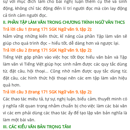
sự với mục đích làm cho bài nghị luận thêm cụ thể và sinh
động, không chỉ tác động đến lí trí người đọc mà còn lay động
cả tình cảm người đọc.
II. PHẦN TẬP LÀM VĂN TRONG CHƯƠNG TRÌNH NGỮ VĂN THCS
Trả lời câu 1 (trang 171 SGK Ngữ văn 9, tập 2):
Nắm vững những kiến thức, kĩ năng của phần Tập làm văn sẽ
giúp cho quá trình đọc – hiểu tốt, dễ dàng hơn và ngược lại.
Trả lời câu 2 (trang 171 SGK Ngữ văn 9, tập 2):
Tiếng Việt góp phần vào việc học tốt Đọc hiểu văn bản và Tập
làm văn vì Tiếng Việt giúp học sinh nắm được các quy tắc dùng
từ, đặt câu, hội thoại... Cũng nhờ nắm được quy tắc dùng từ,
đặt câu, các hình thức hội thoại nên các em tập làm văn hiệu
quả hơn.
Trả lời câu 3 (trang 171 SGK Ngữ văn 9, tập 2):
Các thao tác miêu tả, tự sự, nghị luận, biểu cảm, thuyết minh có
ý nghĩa rất quan trọng nhằm chuẩn bị cho việc làm các bài văn
vì các em phải dùng các thao tác ấy để tạo lập văn bản nghĩa là
làm một bài văn.
III. CÁC KIỂU VĂN BẢN TRỌNG TÂM