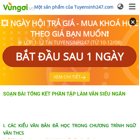
Một sản phẩm của Tuyensinh247.com
💥 NGÀY HỘI TRẢ GIÁ - MUA KHOÁ HỌC
THEO GIÁ BẠN MUỐN❗
🎯 LỚP 1-12 TẠI TUYENSINH247 (TỪ 10-12/08)
BẮT ĐẦU SAU 1 NGÀY
XEM CHI TIẾT
SOẠN BÀI TỔNG KẾT PHẦN TẬP LÀM VĂN SIÊU NGẮN
I. CÁC KIỂU VĂN BẢN ĐÃ HỌC TRONG CHƯƠNG TRÌNH NGỮ
VĂN THCS