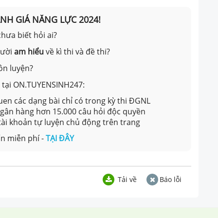
ÁNH GIÁ NĂNG LỰC 2024!
hưa biết hỏi ai?
gười
am hiểu
về kì thi và đề thi?
ôn luyện?
ản tại ON.TUYENSINH247:
en các dạng bài chỉ có trong kỳ thi ĐGNL
 ngân hàng hơn 15.000 câu hỏi độc quyền
 tài khoản tự luyện chủ động trên trang
n miễn phí -
TẠI ĐÂY
Tải về
Báo lỗi