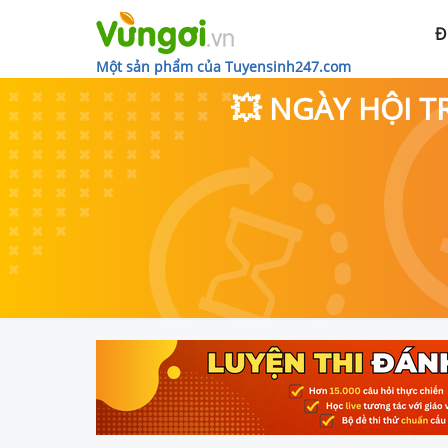
Đ
Một sản phẩm của Tuyensinh247.com
💥 NGÀY HỘI T