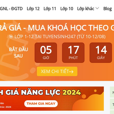
GNL - ĐGTD
Lớp 12
Lớp 11
Lớp 10
Lớp khác
Blog
RẢ GIÁ - MUA KHOÁ HỌC THEO
🎯 LỚP 1-12 TẠI TUYENSINH247 (TỪ 10-12/08)
05
17
13
BẮT ĐẦU
SAU
GIỜ
PHÚT
GIÂY
XEM CHI TIẾT