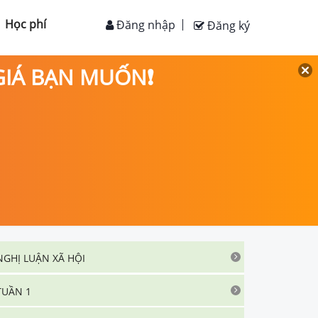
Học phí
Đăng nhập
Đăng ký
 GIÁ BẠN MUỐN❗
NGHỊ LUẬN XÃ HỘI
TUẦN 1