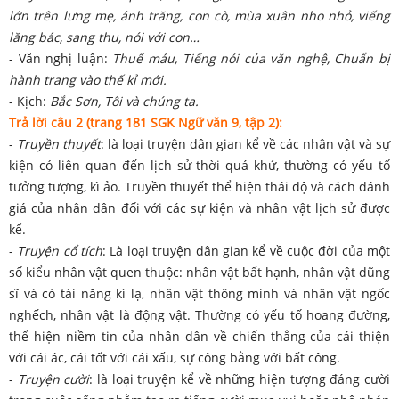
lớn trên lưng mẹ, ánh trăng, con cò, mùa xuân nho nhỏ, viếng
lăng bác, sang thu, nói với con…
- Văn nghị luận:
Thuế máu, Tiếng nói của văn nghệ, Chuẩn bị
hành trang vào thế kỉ mới.
- Kịch:
Bắc Sơn, Tôi và chúng ta.
Trả lời câu 2 (trang 181 SGK Ngữ văn 9, tập 2):
-
Truyền thuyết
: là loại truyện dân gian kể về các nhân vật và sự
kiện có liên quan đến lịch sử thời quá khứ, thường có yếu tố
tưởng tượng, kì ảo. Truyền thuyết thể hiện thái độ và cách đánh
giá của nhân dân đối với các sự kiện và nhân vật lịch sử được
kể.
-
Truyện cổ tích
: Là loại truyện dân gian kể về cuộc đời của một
số kiểu nhân vật quen thuộc: nhân vật bất hạnh, nhân vật dũng
sĩ và có tài năng kì lạ, nhân vật thông minh và nhân vật ngốc
nghếch, nhân vật là động vật. Thường có yếu tố hoang đường,
thể hiện niềm tin của nhân dân về chiến thắng của cái thiện
với cái ác, cái tốt với cái xấu, sự công bằng với bất công.
-
Truyện cười
: là loại truyện kể về những hiện tượng đáng cười