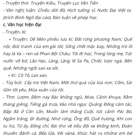
- Truyện thơ:
Truyện Kiều, Truyện Lục Vân Tiên
- Văn nghị luận:
Chiếu dời đô, Hịch tướng sĩ, Nước Đại Việt ta
(trích Bình Ngô đại cáo), Bàn luận về phép học.
c. Văn học hiện đại
- Truyện, kí:
+ Truyện:
Dế Mèn phiêu lưu kí; Đất rừng phương Nam; Quê
nội; Bức tranh của em gái tôi; Sống chết mặc bay, Những trò lố
hay là Va – ren và Phan Bội Châu; Tôi đi học, Trong lòng mẹ, Tức
nước vỡ bờ, Lão Hạc, Làng, Lặng lẽ Sa Pa, Chiếc lược ngà, Bến
quê, Những ngôi sao xa xôi.
+ Kí:
Cô Tô, Lao xao.
- Tùy bút:
Cây tre Việt Nam, Một thứ quà của lúa non: Cốm, Sài
Gòn tôi yêu, Mùa xuân của tôi
.
- Thơ:
Lượm, Đêm nay Bác không ngủ, Mưa, Cảnh khuya, Rằm
tháng giêng, Tiếng gà trưa, Vào nhà ngục Quảng Đông cảm tác,
Đập đá ở Côn Lôn, Muốn làm thằng Cuội, tức cảnh Pác Bó,
Ngắm trăng, Đi đường, Nhớ rừng, Ông đồ, Quê hương, Khi con
tu hú, Từ ấy, Đồng chí, Bài thơ về tiểu đội xe không kính, Đoàn
thuyền đánh cá, Bếp lửa, Vội vàng, Khúc hát ru những em bé