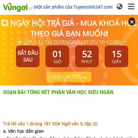
Một sản phẩm của Tuyensinh247.com
💥 NGÀY HỘI TRẢ GIÁ - MUA KHOÁ HỌC
THEO GIÁ BẠN MUỐN❗
🎯 LỚP 1-12 TẠI TUYENSINH247 (TỪ 10-12/08)
01
52
15
BẮT ĐẦU
SAU
GIỜ
PHÚT
GIÂY
XEM CHI TIẾT
SOẠN BÀI TỔNG KẾT PHẦN VĂN HỌC SIÊU NGẮN
Trả lời câu 1 (trang 181 SGK Ngữ văn 9, tập 2):
a. Văn học dân gian