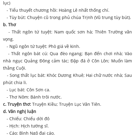
lục)
- Tiểu thuyết chương hồi: Hoàng Lê nhất thống chí.
- Tùy bút: Chuyện cũ trong phủ chúa Trịnh (Vũ trung tùy bút).
b. Thơ
- Thất ngôn tứ tuyệt: Nam quốc sơn hà; Thiên Trường vãn
vọng.
- Ngũ ngôn tứ tuyệt: Phò giá về kinh.
- Thất ngôn bát cú: Qua đèo ngang; Bạn đến chơi nhà; Vào
nhà ngục Quảng Đông cảm tác; Đập đá ở Côn Lôn; Muốn làm
thằng Cuội.
- Song thất lục bát: Khóc Dương Khuê; Hai chữ nước nhà; Sau
phút chia li.
- Lục bát: Côn Sơn ca.
- Thơ Nôm: Bánh trôi nước.
c. Truyện thơ:
Truyện Kiều; Truyện Lục Vân Tiên.
d. Văn nghị luận
- Chiếu: Chiếu dời đô
- Hịch: Hịch tướng sĩ.
- Cáo: Bình Ngô đại cáo.