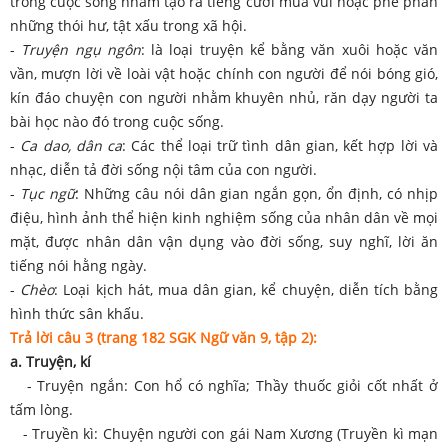
trong cuộc sống nhằm tạo ra tiếng cười mua vui hoặc phê phán
những thói hư, tật xấu trong xã hội.
-
Truyện ngụ ngôn
: là loại truyện kể bằng văn xuôi hoặc văn
vần, mượn lời về loài vật hoặc chính con người để nói bóng gió,
kín đáo chuyện con người nhằm khuyên nhủ, răn dạy người ta
bài học nào đó trong cuộc sống.
-
Ca dao, dân ca
: Các thể loại trữ tình dân gian, kết hợp lời và
nhạc, diễn tả đời sống nội tâm của con người.
-
Tục ngữ
: Những câu nói dân gian ngắn gọn, ổn định, có nhịp
điệu, hình ảnh thể hiện kinh nghiệm sống của nhân dân về mọi
mặt, được nhân dân vận dụng vào đời sống, suy nghĩ, lời ăn
tiếng nói hằng ngày.
-
Chèo
: Loại kịch hát, mua dân gian, kể chuyện, diễn tích bằng
hình thức sân khấu.
Trả lời câu 3 (trang 182 SGK Ngữ văn 9, tập 2):
a. Truyện, kí
- Truyện ngắn: Con hổ có nghĩa; Thầy thuốc giỏi cốt nhất ở
tấm lòng.
- Truyền kì: Chuyện người con gái Nam Xương (Truyền kì mạn