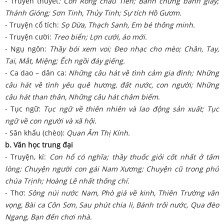
- Truyền thuyết
: Con Rồng cháu Tiên; Bánh chưng bánh giày;
Thánh Gióng; Sơn Tinh, Thủy Tinh; Sự tích Hồ Gươm.
- Truyện cổ tích:
Sọ Dừa, Thạch Sanh, Em bé thông minh.
- Truyện cười:
Treo biển; Lợn cưới, áo mới.
- Ngụ ngôn:
Thầy bói xem voi; Đeo nhạc cho mèo; Chân, Tay,
Tai, Mắt, Miệng; Ếch ngồi đáy giếng.
- Ca dao – dân ca:
Những câu hát về tình cảm gia đình; Những
câu hát về tình yêu quê hương, đất nước, con người; Những
câu hát than thân, Những câu hát châm biếm
.
- Tục ngữ:
Tục ngữ về thiên nhiên và lao động sản xuất; Tục
ngữ về con người và xã hội.
- Sân khấu (chèo):
Quan Âm Thị Kính.
b. Văn học trung đại
- Truyện, kí:
Con hổ có nghĩa; thầy thuốc giỏi cốt nhất ở tấm
lòng; Chuyện người con gái Nam Xương; Chuyện cũ trong phủ
chúa Trịnh; Hoàng Lê nhất thống chí.
- Thơ:
Sông núi nước Nam, Phò giá về kinh, Thiên Trường vãn
vọng, Bài ca Côn Sơn, Sau phút chia li, Bánh trôi nước, Qua đèo
Ngang, Bạn đến chơi nhà.