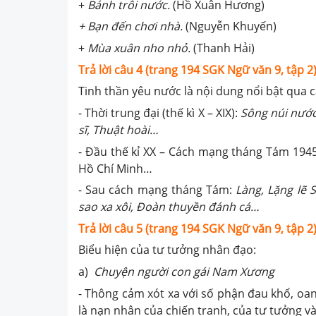
+
Bánh trôi nước.
(Hồ Xuân Hương)
+ Bạn đến chơi nhà.
(Nguyễn Khuyến)
+
Mùa xuân nho nhỏ.
(Thanh Hải)
Trả lời câu
4
(trang 194 SGK Ngữ văn 9, tập 2)
Tinh thần yêu nước là nội dung nổi bật qua cá
- Thời trung đại (thế kì X – XIX):
Sông núi nước
sĩ, Thuật hoài…
- Đầu thế kỉ XX – Cách mạng tháng Tám 1945
Hồ Chí Minh…
- Sau cách mạng tháng Tám:
Làng, Lặng lẽ 
sao xa xôi, Đoàn thuyền đánh cá…
Trả lời câu 5 (trang 194 SGK Ngữ văn 9, tập 2)
Biểu hiện của tư tưởng nhân đạo:
a)
Chuyện người con gái Nam Xương
- Thông cảm xót xa với số phận đau khổ, oan
là nạn nhân của chiến tranh, của tư tưởng và