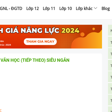
GNL - ĐGTD
Lớp 12
Lớp 11
Lớp 10
Lớp khác
Blog
VĂN HỌC (TIẾP THEO) SIÊU NGẮN
: