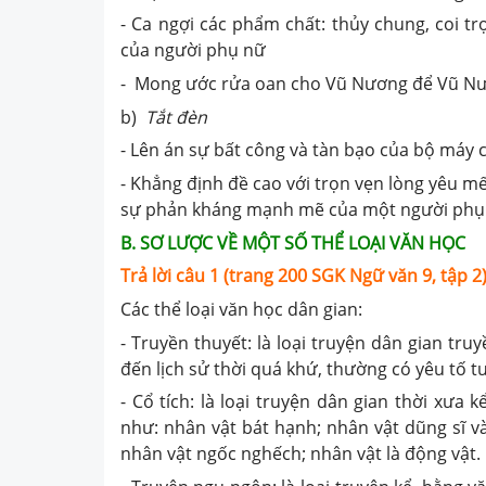
- Ca ngợi các phẩm chất: thủy chung, coi tr
của người phụ nữ
- Mong ước rửa oan cho Vũ Nương để Vũ Nươn
b)
Tắt đèn
- Lên án sự bất công và tàn bạo của bộ máy c
- Khẳng định đề cao với trọn vẹn lòng yêu m
sự phản kháng mạnh mẽ của một người phụ 
B. SƠ LƯỢC VỀ MỘT SỐ THỂ LOẠI VĂN HỌC
Trả lời câu
1
(trang
200
SGK Ngữ văn 9, tập 2)
Các thể loại văn học dân gian:
- Truyền thuyết: là loại truyện dân gian tru
đến lịch sử thời quá khứ, thường có yêu tố t
- Cổ tích: là loại truyện dân gian thời xưa
như: nhân vật bát hạnh; nhân vật dũng sĩ và
nhân vật ngốc nghếch; nhân vật là động vật.