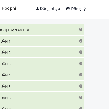
Học phí
Đăng nhập
Đăng ký
NGHỊ LUẬN XÃ HỘI
TUẦN 1
TUẦN 2
TUẦN 3
TUẦN 4
TUẦN 5
TUẦN 6